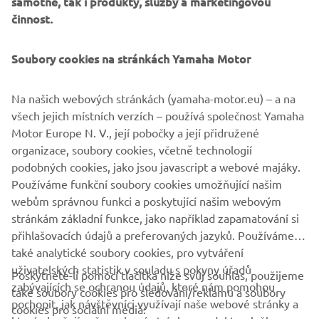
samotné, tak i produkty, služby a marketingovou
především na efektivní výkon, dobrou schopnost plavby po
činnost.
moři a nízké nároky na údržbu, díky čemuž je značka AMT
osvědčenou volbou pro ty, kdo mají rádi pohodlí bez
komplikací.
Soubory cookies na stránkách Yamaha Motor
Na našich webových stránkách (yamaha-motor.eu) – a na
všech jejich místních verzích – používá společnost Yamaha
Motor Europe N. V., její pobočky a její přidružené
1
/
10
organizace, soubory cookies, včetně technologií
podobných cookies, jako jsou javascript a webové majáky.
Používáme funkční soubory cookies umožňující našim
OFICIÁLNÍ INTERNETOVÉ STRÁNKY AMT
webům správnou funkci a poskytující našim webovým
stránkám základní funkce, jako například zapamatování si
přihlašovacích údajů a preferovaných jazyků. Používáme
také analytické soubory cookies, pro vytváření
uživatelských statistik v souladu s pokyny úřadů
Poskytnete-li pomocí tlačítka níže svůj souhlas, použijeme
FIREMNÍ
zabývajících se ochranou údajů, které nám pomohou
také soubory cookies pro sledování/reklamu a soubory
pochopit, jak návštěvníci využívají naše webové stránky a
cookies pro sociální média: