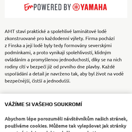
AMT staví praktické a spolehlivé laminátové lodě
zkonstruované pro každodenní výlety. Firma pochází
z Finska a její lodě byly tedy formovány severskými
podmínkami, a proto vynikají spolehlivostí, klidným
ovládáním a promyšlenou jednoduchostí, díky se na nich
rodiny cítí v bezpečí již od prvního dne plavby. Každé
uspořádání a detail je navrženo tak, aby byl život na vodě
bezpečnější, čistší a jednodušší.
AMT vyrábí pestrou řadu lodí s otevřenou přední palubou,
VÁŽÍME SI VAŠEHO SOUKROMÍ
s příďovou kajutou a středovou konzolou, které jsou
ideální k plavbě po jezerech, kolem souostroví i v zátokách
Abychom lépe porozuměli návštěvníkům našich stránek,
a které ocení všichni, kdo lodě využívají k rekreaci,
používáme cookies. Můžeme tak vylepšovat jak stránky
dojíždění či víkendovým dobrodružstvím. Důraz je kladen