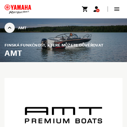
AMT
FINSKÁ FUNKČNOST, KTERÉ MŮŽETE DŮVĚŘOVAT
AMT