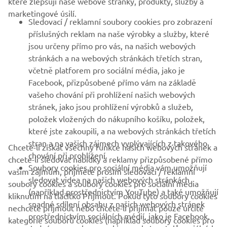
které zlepšují naše webové stránky, produkty, služby a
B2B
marketingové úsilí.
Sledovací / reklamní soubory cookies pro zobrazení
VÍCE YAMAHA
příslušných reklam na naše výrobky a služby, které
jsou určeny přímo pro vás, na našich webových
stránkách a na webových stránkách třetích stran,
PODPORA
včetně platforem pro sociální média, jako je
Facebook, přizpůsobené přímo vám na základě
vašeho chování při prohlížení našich webových
ZPRAVODAJ
stránek, jako jsou prohlížení výrobků a služeb,
položek vložených do nákupního košíku, položek,
Získejte jako první informace o nejnovějších nabídkách,
speciálních akcích, nových verzích a mnoho dalšího
které jste zakoupili, a na webových stránkách třetích
stran a na vašich zájmech vyplývajících z takového
Chcete-li získat všechny funkce našich webových stránek a
chování při prohlížení.
chcete-li sledovat nabídky a reklamy přizpůsobené přímo
Soubory cookies pro sociální média vám umožňují
vašim zájmům, přijměte prosím sledovací / reklamní
sledovat videa na našich webových stránkách
PŘIHLÁSIT SE K ODBĚRU
soubory cookies a soubory cookies pro sociální média
(například prostřednictvím YouTube) a také umožňují
kliknutím na tlačítko Přijmout. Pokud tyto soubory cookies
snadné sdílení obsahu z našich webových stránek
nechcete přijmout nebo chcete-li přijímat pouze určité
Přečtěte si naše Zásady ochrany osobních údajů a zjistěte, jak
prostřednictvím sociálních médií, jako je Facebook.
zpracováváme vaše osobní údaje:
Zásady ochrany osobních údajů
kategorie souborů cookies (například soubory cookies pro