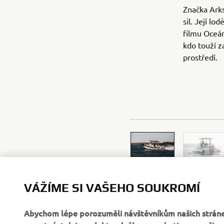
Značka Ark
sil. Její l
filmu Oceán
kdo touží 
prostředí.
VÁŽÍME SI VAŠEHO SOUKROMÍ
Abychom lépe porozuměli návštěvníkům našich stráne
samotné, tak i produkty, služby a marketingovou činn