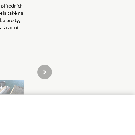
přírodních
lela také na
bu pro ty,
a životní
DALŠÍ POLOŽKA GALERIE