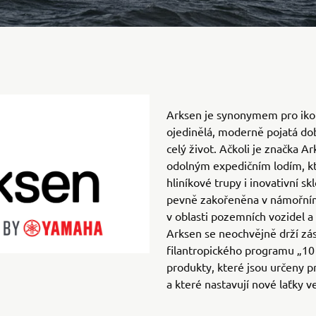
Arksen je synonymem pro iko
ojedinělá, moderně pojatá dob
celý život. Ačkoli je značka A
odolným expedičním lodím, kt
hliníkové trupy i inovativní s
pevně zakořeněna v námořním
v oblasti pozemních vozidel a
Arksen se neochvějně drží zás
filantropického programu „10
produkty, které jsou určeny 
a které nastavují nové laťky v