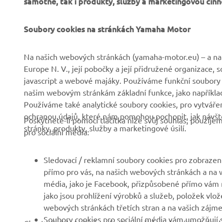
Soubory cookies na stránkách Yamaha Motor
Na našich webových stránkách (yamaha-motor.eu) – a na 
Europe N. V., její pobočky a její přidružené organizace,
javascript a webové majáky. Používáme funkční soubory
FIREMNÍ
B2B
našim webovým stránkám základní funkce, jako například
Používáme také analytické soubory cookies, pro vytváření
ochranou údajů, které nám pomohou pochopit, jak návště
Společnost
Systémy eBike
Poskytnete-li pomocí tlačítka níže svůj souhlas, použij
stránky, produkty, služby a marketingové úsilí.
pro sociální média:
Zprávy
Státní orgány
Události
Golfová hřiště
Sledovací / reklamní soubory cookies pro zobrazení
Tisk
První respondenti
přímo pro vás, na našich webových stránkách a na w
média, jako je Facebook, přizpůsobené přímo vám n
Brochures
Autoškoly
jako jsou prohlížení výrobků a služeb, položek vlož
Práce v Yamaha
Robotics
webových stránkách třetích stran a na vašich zájmec
Soubory cookies pro sociální média vám umožňují s
Chcete-li získat všechny funkce našich webových stránek
Stát se prodejcem
Partnerství