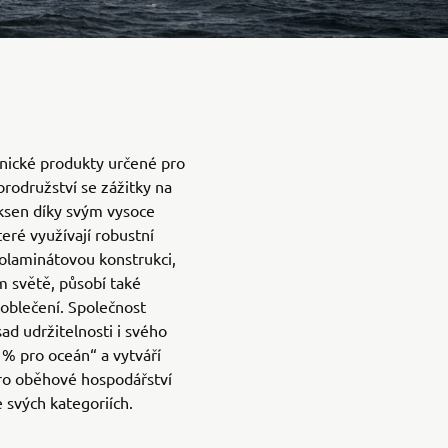
nické produkty určené pro
rodružství se zážitky na
rksen díky svým vysoce
eré využívají robustní
klolaminátovou konstrukci,
 světě, působí také
 oblečení. Společnost
ad udržitelnosti i svého
 % pro oceán“ a vytváří
pro oběhové hospodářství
e svých kategoriích.