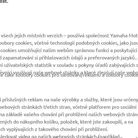
všech jejich místních verzích – používá společnost Yamaha Mot
 soubory cookies, včetně technologií podobných cookies, jako jso
 cookies umožňující našim webům správnou funkci a poskytující
VÍCE YAMAHA
PODPORA
 zapamatování si přihlašovacích údajů a preferovaných jazyků.
 uživatelských statistik v souladu s pokyny úřadů zabývajících 
vníci využívají naše webové stránky a které zlepšují naše web
MyYamaha
Katalog originálních
eme také soubory cookies pro sledování/reklamu a soubory cooki
náhradních dílů
Yamaha Music
Rezervace servisní
Yamaha Racing
prohlídky
 příslušných reklam na naše výrobky a služby, které jsou určen
Yamaha Motor Global
ebových stránkách třetích stran, včetně platforem pro sociální
Vyhledávač dealerů
a základě vašeho chování při prohlížení našich webových strán
Mobilní aplikace
Nakládání s použitými
ených do nákupního košíku, položek, které jste zakoupili, a na
bateriemi
h vyplývajících z takového chování při prohlížení.
ledovat videa na našich webových stránkách (například
 a chcete-li sledovat nabídky a reklamy přizpůsobené přímo va