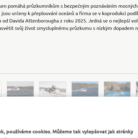
sen pomáhá průzkumníkům s bezpečným poznáváním mocných 
odě jsou určeny k přeplouvání oceánů a firma se v koprodukci podí
 od Davida Attenborougha z roku 2025. Jedná se o nejlepší vol
zasvětit svůj život smysluplnému průzkumu s nízkým dopadem n
k, používáme cookies. Můžeme tak vylepšovat jak stránky
ost.
OFICIÁLNÍ INTERNETOVÉ STRÁNKY ARKSEN