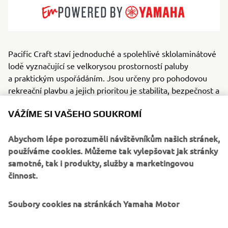
Pacific Craft staví jednoduché a spolehlivé sklolaminátové
lodě vyznačující se velkorysou prostorností paluby
a praktickým uspořádáním. Jsou určeny pro pohodovou
rekreační plavbu a jejich prioritou je stabilita, bezpečnost a
jednoduchost. K dispozici jsou různé modely Pacific Craft
VÁŽÍME SI VAŠEHO SOUKROMÍ
od lodí s otevřenou konzolí až po lodě s prostornou
kabinou, takže si vyberou rodiny, rybáři i milovníci lodí
Abychom lépe porozuměli návštěvníkům našich stránek,
s příďovou kajutou. Všechny modely se ideálně hodí
používáme cookies. Můžeme tak vylepšovat jak stránky
k bezstarostné zábavě v pobřežních vodách a na
samotné, tak i produkty, služby a marketingovou
vnitrozemských mořích. Díky kombinaci zefektivněných
činnost.
výrobních procesů s dostupnou cenovou strukturou značka
trvale nabízí jeden z nejlepších poměrů mezi cenou a
kvalitou, které jsou v současné době na trhu k dispozici.
Soubory cookies na stránkách Yamaha Motor