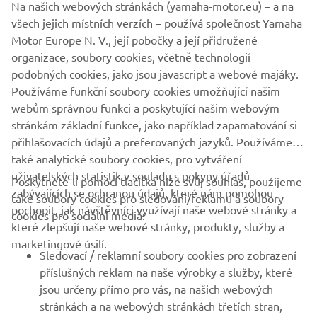
Na našich webových stránkách (yamaha-motor.eu) – a na
všech jejich místních verzích – používá společnost Yamaha
Motor Europe N. V., její pobočky a její přidružené
1
/
9
organizace, soubory cookies, včetně technologií
podobných cookies, jako jsou javascript a webové majáky.
Používáme funkční soubory cookies umožňující našim
OFICIÁLNÍ INTERNETOVÉ STRÁNKY PACIFIC CRAFT
webům správnou funkci a poskytující našim webovým
stránkám základní funkce, jako například zapamatování si
přihlašovacích údajů a preferovaných jazyků. Používáme
také analytické soubory cookies, pro vytváření
uživatelských statistik v souladu s pokyny úřadů
Poskytnete-li pomocí tlačítka níže svůj souhlas, použijeme
FIREMNÍ
zabývajících se ochranou údajů, které nám pomohou
také soubory cookies pro sledování/reklamu a soubory
pochopit, jak návštěvníci využívají naše webové stránky a
cookies pro sociální média:
které zlepšují naše webové stránky, produkty, služby a
B2B
marketingové úsilí.
Sledovací / reklamní soubory cookies pro zobrazení
VÍCE YAMAHA
příslušných reklam na naše výrobky a služby, které
jsou určeny přímo pro vás, na našich webových
stránkách a na webových stránkách třetích stran,
PODPORA