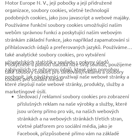
Motor Europe N. V., její pobočky a její přidružené
1
/
6
organizace, soubory cookies, včetně technologií
podobných cookies, jako jsou javascript a webové majáky.
Používáme funkční soubory cookies umožňující našim
OFICIÁLNÍ WEBOVÉ STRÁNKY SARGO
webům správnou funkci a poskytující našim webovým
stránkám základní funkce, jako například zapamatování si
přihlašovacích údajů a preferovaných jazyků. Používáme
také analytické soubory cookies, pro vytváření
uživatelských statistik v souladu s pokyny úřadů
Poskytnete-li pomocí tlačítka níže svůj souhlas, použijeme
FIREMNÍ
zabývajících se ochranou údajů, které nám pomohou
také soubory cookies pro sledování/reklamu a soubory
pochopit, jak návštěvníci využívají naše webové stránky a
cookies pro sociální média:
které zlepšují naše webové stránky, produkty, služby a
B2B
marketingové úsilí.
Sledovací / reklamní soubory cookies pro zobrazení
VÍCE YAMAHA
příslušných reklam na naše výrobky a služby, které
jsou určeny přímo pro vás, na našich webových
stránkách a na webových stránkách třetích stran,
PODPORA
včetně platforem pro sociální média, jako je
Facebook, přizpůsobené přímo vám na základě