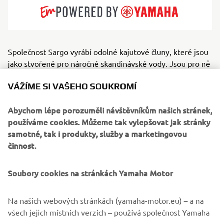
Společnost Sargo vyrábí odolné kajutové čluny, které jsou
jako stvořené pro náročné skandinávské vody. Jsou pro ně
typické trupy ve tvaru hluboce vykrojeného V, vyhřívané
VÁŽÍME SI VAŠEHO SOUKROMÍ
kajuty a obchozí paluby. Přinesou vám bezpečnost a
pohodlí do každého ročního období – od rozbouřeného
Abychom lépe porozuměli návštěvníkům našich stránek,
podzimního moře až po projížďky za jasného počasí
používáme cookies. Můžeme tak vylepšovat jak stránky
uprostřed léta. Modely značky Sargo nabízí skvělou
samotné, tak i produkty, služby a marketingovou
viditelnost, odolnou konstrukci a klidné ovládání. Jsou
činnost.
ideální pro lidi, kteří lodě používají k dojíždění, rybáře
i dobrodružné rodiny. Jsou určeny pro vodáky, kteří
odmítají nechat si diktovat své plány počasím.
Soubory cookies na stránkách Yamaha Motor
Na našich webových stránkách (yamaha-motor.eu) – a na
všech jejich místních verzích – používá společnost Yamaha