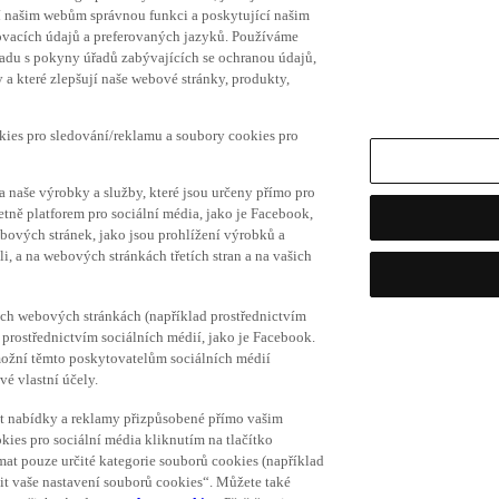
í našim webům správnou funkci a poskytující našim
ovacích údajů a preferovaných jazyků. Používáme
uladu s pokyny úřadů zabývajících se ochranou údajů,
a které zlepšují naše webové stránky, produkty,
okies pro sledování/reklamu a soubory cookies pro
a naše výrobky a služby, které jsou určeny přímo pro
etně platforem pro sociální média, jako je Facebook,
bových stránek, jako jsou prohlížení výrobků a
i, a na webových stránkách třetích stran a na vašich
ich webových stránkách (například prostřednictvím
prostřednictvím sociálních médií, jako je Facebook.
umožní těmto poskytovatelům sociálních médií
vé vlastní účely.
vat nabídky a reklamy přizpůsobené přímo vašim
kies pro sociální média kliknutím na tlačítko
mat pouze určité kategorie souborů cookies (například
vit vaše nastavení souborů cookies“. Můžete také