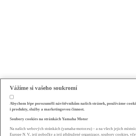
Vážíme si vašeho soukromí
Abychom lépe porozuměli návštěvníkům našich stránek, používáme cookie
i produkty, služby a marketingovou činnost.
Soubory cookies na stránkách Yamaha Motor
Na našich webových stránkách (yamaha-motor.eu) – a na všech jejich místn
Europe N. V., její pobočky a její přidružené organizace, soubory cookies, v