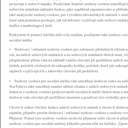
javascript a webové majáky. Používáme funkční soubory cookies umožňujíc
webovým stránkám základní funkce, jako například zapamatování si přihlaš
také analytické soubory cookies, pro vytváření uživatelských statistik v so
které nám pomohou pochopit, jak návštěvníci využívají naše webové stránky 
služby a marketingové úsilí.
Poskytnete-li pomocí tlačítka níže svůj souhlas, použijeme také soubory co
sociální média:
Sledovací / reklamní soubory cookies pro zobrazení příslušných reklam n
vás, na našich webových stránkách a na webových stránkách třetích stran, vč
přizpůsobené přímo vám na základě vašeho chování při prohlížení našich we
služeb, položek vložených do nákupního košíku, položek, které jste zakoupil
zájmech vyplývajících z takového chování při prohlížení.
Soubory cookies pro sociální média vám umožňují sledovat videa na naš
YouTube) a také umožňují snadné sdílení obsahu z našich webových stránek 
Jedná se o soubory cookies poskytovatelů sociálních médií třetích stran a 
sledovat vaše chování při prohlížení internetu a používat tyto výsledky pro s
Chcete-li získat všechny funkce našich webových stránek a chcete-li sledo
zájmům, přijměte prosím sledovací / reklamní soubory cookies a soubory coo
Přijmout. Pokud tyto soubory cookies nechcete přijmout nebo chcete-li přijí
soubory cookies pro sociální média), klikněte prosím níže na tlačítko „Upra