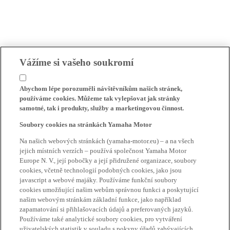
Vážíme si vašeho soukromí
Abychom lépe porozuměli návštěvníkům našich stránek,
používáme cookies. Můžeme tak vylepšovat jak stránky
samotné, tak i produkty, služby a marketingovou činnost.
Soubory cookies na stránkách Yamaha Motor
Na našich webových stránkách (yamaha-motor.eu) – a na všech
jejich místních verzích – používá společnost Yamaha Motor
Europe N. V., její pobočky a její přidružené organizace, soubory
cookies, včetně technologií podobných cookies, jako jsou
javascript a webové majáky. Používáme funkční soubory
cookies umožňující našim webům správnou funkci a poskytující
našim webovým stránkám základní funkce, jako například
zapamatování si přihlašovacích údajů a preferovaných jazyků.
Používáme také analytické soubory cookies, pro vytváření
uživatelských statistik v souladu s pokyny úřadů zabývajících