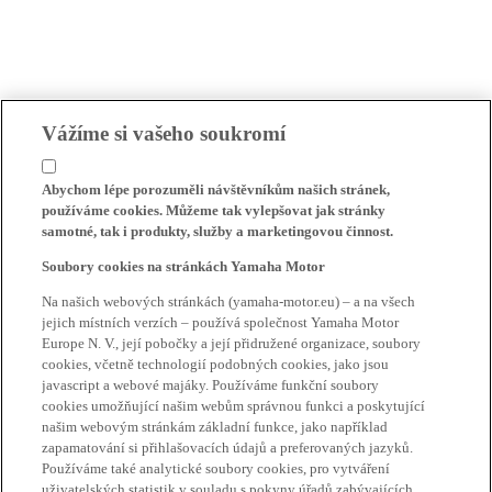
Vážíme si vašeho soukromí
Abychom lépe porozuměli návštěvníkům našich stránek,
používáme cookies. Můžeme tak vylepšovat jak stránky
samotné, tak i produkty, služby a marketingovou činnost.
Soubory cookies na stránkách Yamaha Motor
Na našich webových stránkách (yamaha-motor.eu) – a na všech
jejich místních verzích – používá společnost Yamaha Motor
Europe N. V., její pobočky a její přidružené organizace, soubory
cookies, včetně technologií podobných cookies, jako jsou
javascript a webové majáky. Používáme funkční soubory
cookies umožňující našim webům správnou funkci a poskytující
našim webovým stránkám základní funkce, jako například
zapamatování si přihlašovacích údajů a preferovaných jazyků.
Používáme také analytické soubory cookies, pro vytváření
uživatelských statistik v souladu s pokyny úřadů zabývajících