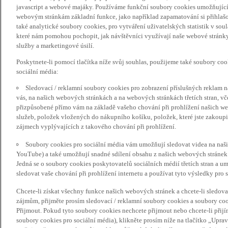
javascript a webové majáky. Používáme funkční soubory cookies umožňujíc
webovým stránkám základní funkce, jako například zapamatování si přihlaš
také analytické soubory cookies, pro vytváření uživatelských statistik v so
které nám pomohou pochopit, jak návštěvníci využívají naše webové stránky 
služby a marketingové úsilí.
Poskytnete-li pomocí tlačítka níže svůj souhlas, použijeme také soubory co
sociální média:
Sledovací / reklamní soubory cookies pro zobrazení příslušných reklam n
vás, na našich webových stránkách a na webových stránkách třetích stran, vč
přizpůsobené přímo vám na základě vašeho chování při prohlížení našich we
služeb, položek vložených do nákupního košíku, položek, které jste zakoupil
zájmech vyplývajících z takového chování při prohlížení.
Soubory cookies pro sociální média vám umožňují sledovat videa na naš
YouTube) a také umožňují snadné sdílení obsahu z našich webových stránek 
Jedná se o soubory cookies poskytovatelů sociálních médií třetích stran a 
sledovat vaše chování při prohlížení internetu a používat tyto výsledky pro s
Chcete-li získat všechny funkce našich webových stránek a chcete-li sledo
zájmům, přijměte prosím sledovací / reklamní soubory cookies a soubory coo
Přijmout. Pokud tyto soubory cookies nechcete přijmout nebo chcete-li přijí
soubory cookies pro sociální média), klikněte prosím níže na tlačítko „Upra