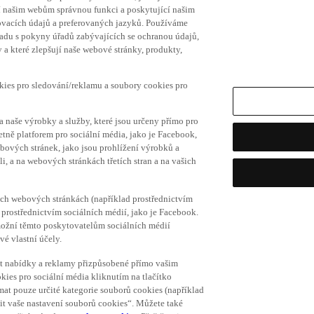
í našim webům správnou funkci a poskytující našim
ovacích údajů a preferovaných jazyků. Používáme
uladu s pokyny úřadů zabývajících se ochranou údajů,
a které zlepšují naše webové stránky, produkty,
okies pro sledování/reklamu a soubory cookies pro
a naše výrobky a služby, které jsou určeny přímo pro
etně platforem pro sociální média, jako je Facebook,
bových stránek, jako jsou prohlížení výrobků a
i, a na webových stránkách třetích stran a na vašich
ich webových stránkách (například prostřednictvím
prostřednictvím sociálních médií, jako je Facebook.
umožní těmto poskytovatelům sociálních médií
vé vlastní účely.
vat nabídky a reklamy přizpůsobené přímo vašim
kies pro sociální média kliknutím na tlačítko
mat pouze určité kategorie souborů cookies (například
vit vaše nastavení souborů cookies“. Můžete také