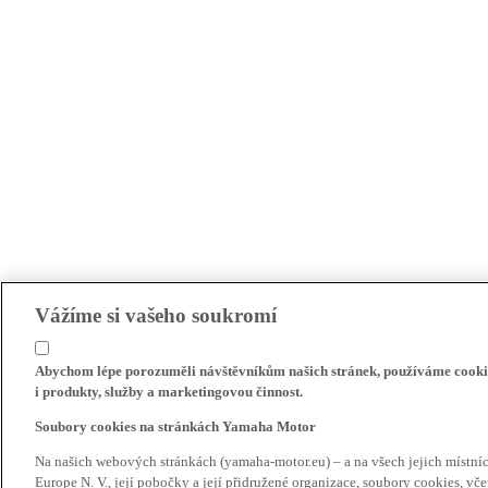
Vážíme si vašeho soukromí
Abychom lépe porozuměli návštěvníkům našich stránek, používáme cookie
i produkty, služby a marketingovou činnost.
Soubory cookies na stránkách Yamaha Motor
Na našich webových stránkách (yamaha-motor.eu) – a na všech jejich místn
Europe N. V., její pobočky a její přidružené organizace, soubory cookies, v