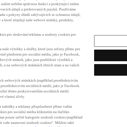
í našim webům správnou funkci a poskytující našim
ovacích údajů a preferovaných jazyků. Používáme
uladu s pokyny úřadů zabývajících se ochranou údajů,
a které zlepšují naše webové stránky, produkty,
okies pro sledování/reklamu a soubory cookies pro
a naše výrobky a služby, které jsou určeny přímo pro
etně platforem pro sociální média, jako je Facebook,
bových stránek, jako jsou prohlížení výrobků a
i, a na webových stránkách třetích stran a na vašich
ich webových stránkách (například prostřednictvím
prostřednictvím sociálních médií, jako je Facebook.
umožní těmto poskytovatelům sociálních médií
vé vlastní účely.
vat nabídky a reklamy přizpůsobené přímo vašim
kies pro sociální média kliknutím na tlačítko
mat pouze určité kategorie souborů cookies (například
vit vaše nastavení souborů cookies“. Můžete také