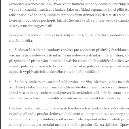
javascript a webové majáky. Používáme funkční soubory cookies umožňujíc
webovým stránkám základní funkce, jako například zapamatování si přihlaš
také analytické soubory cookies, pro vytváření uživatelských statistik v so
které nám pomohou pochopit, jak návštěvníci využívají naše webové stránky 
služby a marketingové úsilí.
Poskytnete-li pomocí tlačítka níže svůj souhlas, použijeme také soubory co
sociální média:
Sledovací / reklamní soubory cookies pro zobrazení příslušných reklam n
vás, na našich webových stránkách a na webových stránkách třetích stran, vč
přizpůsobené přímo vám na základě vašeho chování při prohlížení našich we
služeb, položek vložených do nákupního košíku, položek, které jste zakoupil
zájmech vyplývajících z takového chování při prohlížení.
Soubory cookies pro sociální média vám umožňují sledovat videa na naš
YouTube) a také umožňují snadné sdílení obsahu z našich webových stránek 
Jedná se o soubory cookies poskytovatelů sociálních médií třetích stran a 
sledovat vaše chování při prohlížení internetu a používat tyto výsledky pro s
Chcete-li získat všechny funkce našich webových stránek a chcete-li sledo
zájmům, přijměte prosím sledovací / reklamní soubory cookies a soubory coo
Přijmout. Pokud tyto soubory cookies nechcete přijmout nebo chcete-li přijí
soubory cookies pro sociální média), klikněte prosím níže na tlačítko „Upra