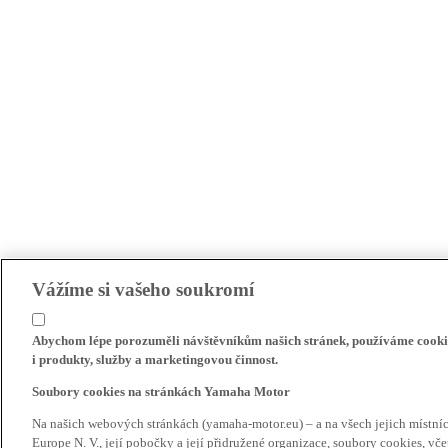
Vážíme si vašeho soukromí
Abychom lépe porozuměli návštěvníkům našich stránek, používáme cookie
i produkty, služby a marketingovou činnost.
Soubory cookies na stránkách Yamaha Motor
Na našich webových stránkách (yamaha-motor.eu) – a na všech jejich místn
Europe N. V., její pobočky a její přidružené organizace, soubory cookies, v