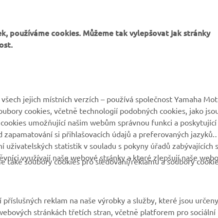
2
k, používáme cookies. Můžeme tak vylepšovat jak stránky
ost.
všech jejich místních verzích – používá společnost Yamaha Mot
 soubory cookies, včetně technologií podobných cookies, jako jso
 cookies umožňující našim webům správnou funkci a poskytující
 zapamatování si přihlašovacích údajů a preferovaných jazyků.
 uživatelských statistik v souladu s pokyny úřadů zabývajících 
vníci využívají naše webové stránky a které zlepšují naše web
eme také soubory cookies pro sledování/reklamu a soubory cooki
 příslušných reklam na naše výrobky a služby, které jsou určen
ebových stránkách třetích stran, včetně platforem pro sociální