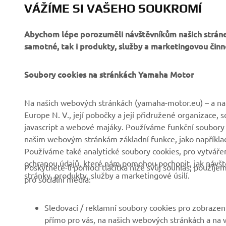
VÁŽÍME SI VAŠEHO SOUKROMÍ
Abychom lépe porozuměli návštěvníkům našich stráne
samotné, tak i produkty, služby a marketingovou činn
Soubory cookies na stránkách Yamaha Motor
Na našich webových stránkách (yamaha-motor.eu) – a na 
Europe N. V., její pobočky a její přidružené organizace,
javascript a webové majáky. Používáme funkční soubory
našim webovým stránkám základní funkce, jako například
Používáme také analytické soubory cookies, pro vytváření
ochranou údajů, které nám pomohou pochopit, jak návště
Poskytnete-li pomocí tlačítka níže svůj souhlas, použij
stránky, produkty, služby a marketingové úsilí.
pro sociální média:
Sledovací / reklamní soubory cookies pro zobrazení
přímo pro vás, na našich webových stránkách a na w