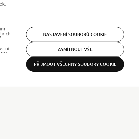
ek,
šim
lních
NASTAVENÍ SOUBORŮ COOKIE
o
astní
ZAMÍTNOUT VŠE
.
PŘIJMOUT VŠECHNY SOUBORY COOKIE
ZPRAVODAJ
Získejte jako první informace o nejnovějších nabídkách,
speciálních akcích, nových verzích a mnoho dalšího