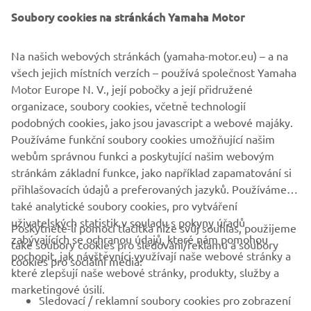
With our state of the art 3D MyGarage App, you can build
Soubory cookies na stránkách Yamaha Motor
your own unique Yamaha, take it with you and show it to
your friends. The MyGarage App includes all genuine
Na našich webových stránkách (yamaha-motor.eu) – a na
Yamaha accessories, including GILLES products, to bring
všech jejich místních verzích – používá společnost Yamaha
the experience of building your Yamaha to another level.
Motor Europe N. V., její pobočky a její přidružené
organizace, soubory cookies, včetně technologií
podobných cookies, jako jsou javascript a webové majáky.
Používáme funkční soubory cookies umožňující našim
webům správnou funkci a poskytující našim webovým
stránkám základní funkce, jako například zapamatování si
přihlašovacích údajů a preferovaných jazyků. Používáme
také analytické soubory cookies, pro vytváření
uživatelských statistik v souladu s pokyny úřadů
Poskytnete-li pomocí tlačítka níže svůj souhlas, použijeme
FIREMNÍ
zabývajících se ochranou údajů, které nám pomohou
také soubory cookies pro sledování/reklamu a soubory
pochopit, jak návštěvníci využívají naše webové stránky a
cookies pro sociální média:
které zlepšují naše webové stránky, produkty, služby a
B2B
marketingové úsilí.
Sledovací / reklamní soubory cookies pro zobrazení