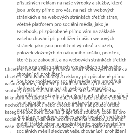
VÍCE YAMAHA
příslušných reklam na naše výrobky a služby, které
jsou určeny přímo pro vás, na našich webových
stránkách a na webových stránkách třetích stran,
PODPORA
včetně platforem pro sociální média, jako je
Facebook, přizpůsobené přímo vám na základě
vašeho chování při prohlížení našich webových
ZPRAVODAJ
stránek, jako jsou prohlížení výrobků a služeb,
položek vložených do nákupního košíku, položek,
Získejte jako první informace o nejnovějších nabídkách,
speciálních akcích, nových verzích a mnoho dalšího
které jste zakoupili, a na webových stránkách třetích
stran a na vašich zájmech vyplývajících z takového
Chcete-li získat všechny funkce našich webových stránek a
chování při prohlížení.
chcete-li sledovat nabídky a reklamy přizpůsobené přímo
Soubory cookies pro sociální média vám umožňují
vašim zájmům, přijměte prosím sledovací / reklamní
sledovat videa na našich webových stránkách
PŘIHLÁSIT SE K ODBĚRU
soubory cookies a soubory cookies pro sociální média
(například prostřednictvím YouTube) a také umožňují
kliknutím na tlačítko Přijmout. Pokud tyto soubory cookies
snadné sdílení obsahu z našich webových stránek
nechcete přijmout nebo chcete-li přijímat pouze určité
Přečtěte si naše Zásady ochrany osobních údajů a zjistěte, jak
prostřednictvím sociálních médií, jako je Facebook.
zpracováváme vaše osobní údaje:
Zásady ochrany osobních údajů
kategorie souborů cookies (například soubory cookies pro
Jedná se o soubory cookies poskytovatelů sociálních
sociální média), klikněte prosím níže na tlačítko „Upravit
médií třetích stran a umožní těmto poskytovatelům
vaše nastavení souborů cookies“. Můžete také změnit
Czech Republic (Czech)
sociálních médií sledovat vaše chování při prohlížení