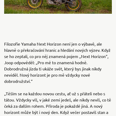
Filozofie Yamaha Next Horizon není jen o výbavě, ale
hlavně o překračování hranic a hledání nových výzev. Když
se ho zeptali, co pro něj znamená pojem „Next Horizon“,
Joop odpověděl: „Pro mě to znamená hodně.
Dobrodružná jízda ti ukáže svět, který bys jinak nikdy
neviděl. Nový horizont je pro mě vždycky nové
dobrodružství.“
„Těším se na každou novou cestu, ať už s přáteli nebo s
tátou. Vždycky víš, v jaké zemi jedeš, ale nikdy nevíš, co tě
čeká za dalším rohem. Příroda je pokaždé jiná. A nový
horizont může být i nový den. Když večer postavíš stan a