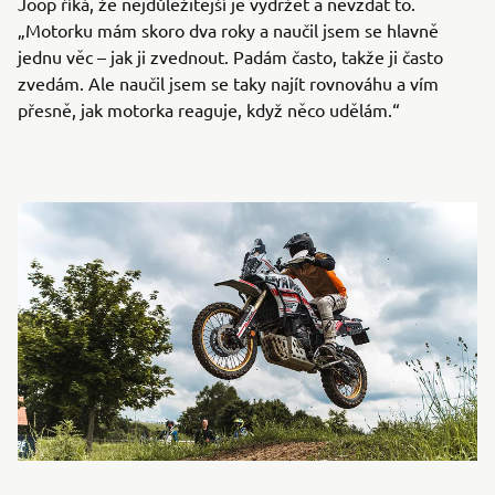
Joop říká, že nejdůležitější je vydržet a nevzdat to.
„Motorku mám skoro dva roky a naučil jsem se hlavně
jednu věc – jak ji zvednout. Padám často, takže ji často
zvedám. Ale naučil jsem se taky najít rovnováhu a vím
přesně, jak motorka reaguje, když něco udělám.“