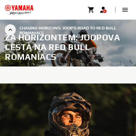
CHASING HORIZONS: JOOP’S ROAD TO RED BULL
ROMANIACS
ZA HORIZONTEM: JOOPOVA
CESTA NA RED BULL
ROMANIACS