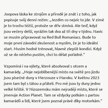
Joopova láska ke strojům a přírodě je znát i z toho, jak
popisuje svůj denní režim: „Jezdím co nejvíc to jde. V zimě
je to trochu těžší, protože se dřív stmívá. Ale teď, když
jsou večery delší, vyrážím tak dva až tři dny v týdnu. Navíc
se musím připravovat na Red Bull Romaniacs. Bude to
moje první závodní zkušenost a myslím, že je to ideální
start. Musím hodně trénovat, hlavně zlepšit kondici. Když
už se do něčeho pustím, chci to dělat pořádně.“
Vzpomíná i na výlety, které absolvoval s otcem a
kamarády. „Moje nejoblíbenější místo na světě pro jízdu
jsou písečné duny v Merzouze v Maroku. V květnu 2023
jsem tam byl s tátou a přáteli. Pro mě jsou ty duny jedno
velké hřiště. V Nizozemsku mám nejraději místo, které se
jmenuje Action Planet. Tam se vždycky potkám s partou
kamarádů a lidí, které jsem poznal právě díky motorkám.“