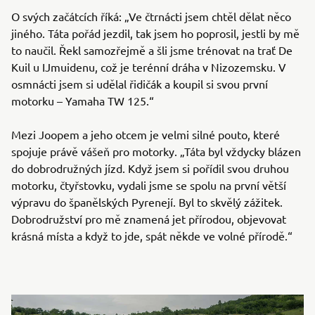
O svých začátcích říká: „Ve čtrnácti jsem chtěl dělat něco
jiného. Táta pořád jezdil, tak jsem ho poprosil, jestli by mě
to naučil. Řekl samozřejmě a šli jsme trénovat na trať De
Kuil u IJmuidenu, což je terénní dráha v Nizozemsku. V
osmnácti jsem si udělal řidičák a koupil si svou první
motorku – Yamaha TW 125.“
Mezi Joopem a jeho otcem je velmi silné pouto, které
spojuje právě vášeň pro motorky. „Táta byl vždycky blázen
do dobrodružných jízd. Když jsem si pořídil svou druhou
motorku, čtyřstovku, vydali jsme se spolu na první větší
výpravu do španělských Pyrenejí. Byl to skvělý zážitek.
Dobrodružství pro mě znamená jet přírodou, objevovat
krásná místa a když to jde, spát někde ve volné přírodě.“