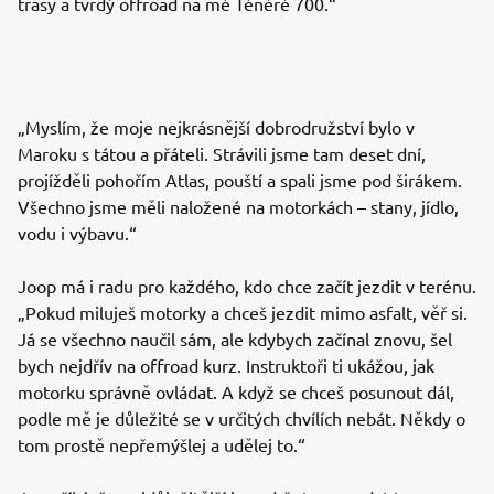
trasy a tvrdý offroad na mé Ténéré 700.“
„Myslím, že moje nejkrásnější dobrodružství bylo v
Maroku s tátou a přáteli. Strávili jsme tam deset dní,
projížděli pohořím Atlas, pouští a spali jsme pod širákem.
Všechno jsme měli naložené na motorkách – stany, jídlo,
vodu i výbavu.“
Joop má i radu pro každého, kdo chce začít jezdit v terénu.
„Pokud miluješ motorky a chceš jezdit mimo asfalt, věř si.
Já se všechno naučil sám, ale kdybych začínal znovu, šel
bych nejdřív na offroad kurz. Instruktoři ti ukážou, jak
motorku správně ovládat. A když se chceš posunout dál,
podle mě je důležité se v určitých chvílích nebát. Někdy o
tom prostě nepřemýšlej a udělej to.“