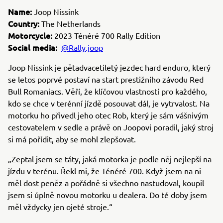
Name:
Joop Nissink
Country:
The Netherlands
Motorcycle:
2023 Ténéré 700 Rally Edition
Social media:
@Rally.joop
Joop Nissink je pětadvacetiletý jezdec hard enduro, který
se letos poprvé postaví na start prestižního závodu Red
Bull Romaniacs. Věří, že klíčovou vlastností pro každého,
kdo se chce v terénní jízdě posouvat dál, je vytrvalost. Na
motorku ho přivedl jeho otec Rob, který je sám vášnivým
cestovatelem v sedle a právě on Joopovi poradil, jaký stroj
si má pořídit, aby se mohl zlepšovat.
„Zeptal jsem se táty, jaká motorka je podle něj nejlepší na
jízdu v terénu. Řekl mi, že Ténéré 700. Když jsem na ni
měl dost peněz a pořádně si všechno nastudoval, koupil
jsem si úplně novou motorku u dealera. Do té doby jsem
měl vždycky jen ojeté stroje.“