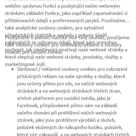
webům správnou funkci a poskytující našim webovým
stránkám základní funkce, jako například zapamatování si
přihlašovacích údajů a preferovaných jazyků. Používáme
také analytické soubory cookies, pro vytváření
uživatelských statistik v souladu s pokyny úřadů
Poskytnete-li pomocí tlačítka níže svůj souhlas, použijeme
FIREMNÍ
zabývajících se ochranou údajů, které nám pomohou
také soubory cookies pro sledování/reklamu a soubory
pochopit, jak návštěvníci využívají naše webové stránky a
cookies pro sociální média:
které zlepšují naše webové stránky, produkty, služby a
B2B
marketingové úsilí.
Sledovací / reklamní soubory cookies pro zobrazení
VÍCE YAMAHA
příslušných reklam na naše výrobky a služby, které
jsou určeny přímo pro vás, na našich webových
stránkách a na webových stránkách třetích stran,
PODPORA
včetně platforem pro sociální média, jako je
Facebook, přizpůsobené přímo vám na základě
vašeho chování při prohlížení našich webových
ZPRAVODAJ
stránek, jako jsou prohlížení výrobků a služeb,
položek vložených do nákupního košíku, položek,
Získejte jako první informace o nejnovějších nabídkách,
speciálních akcích, nových verzích a mnoho dalšího
které jste zakoupili, a na webových stránkách třetích