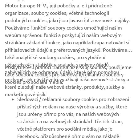
Motor Europe N. V., její pobočky a její přidružené
organizace, soubory cookies, včetně technologií
podobných cookies, jako jsou javascript a webové majáky.
Používáme funkční soubory cookies umožňující našim
webům správnou funkci a poskytující našim webovým
stránkám základní funkce, jako například zapamatování si
přihlašovacích údajů a preferovaných jazyků. Používáme
také analytické soubory cookies, pro vytváření
uživatelských statistik v souladu s pokyny úřadů
Poskytnete-li pomocí tlačítka níže svůj souhlas, použijeme
FIREMNÍ
zabývajících se ochranou údajů, které nám pomohou
také soubory cookies pro sledování/reklamu a soubory
pochopit, jak návštěvníci využívají naše webové stránky a
cookies pro sociální média:
které zlepšují naše webové stránky, produkty, služby a
B2B
marketingové úsilí.
Sledovací / reklamní soubory cookies pro zobrazení
VÍCE YAMAHA
příslušných reklam na naše výrobky a služby, které
jsou určeny přímo pro vás, na našich webových
stránkách a na webových stránkách třetích stran,
PODPORA
včetně platforem pro sociální média, jako je
Facebook, přizpůsobené přímo vám na základě