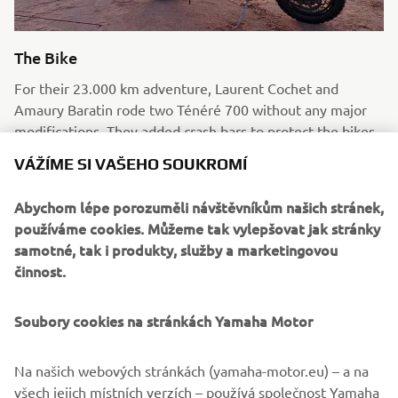
The Bike
For their 23.000 km adventure, Laurent Cochet and
Amaury Baratin rode two Ténéré 700 without any major
modifications. They added crash bars to protect the bikes
in case of a fall, as well as flexible saddlebags that allowed
VÁŽÍME SI VAŠEHO SOUKROMÍ
them to bring along video filming equipment. To cross the
most remote places in Africa, several accessories have
Abychom lépe porozuměli návštěvníkům našich stránek,
been added : enduro tires, support for the GPS and a tank
používáme cookies. Můžeme tak vylepšovat jak stránky
filter in order to use local gasoline.
samotné, tak i produkty, služby a marketingovou
Více informací
činnost.
Soubory cookies na stránkách Yamaha Motor
Na našich webových stránkách (yamaha-motor.eu) – a na
všech jejich místních verzích – používá společnost Yamaha