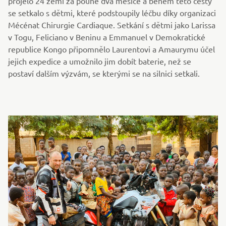
projelo 24 zemí za pouhé dva měsíce a během této cesty
se setkalo s dětmi, které podstoupily léčbu díky organizaci
Mécénat Chirurgie Cardiaque. Setkání s dětmi jako Larissa
v Togu, Feliciano v Beninu a Emmanuel v Demokratické
republice Kongo připomnělo Laurentovi a Amaurymu účel
jejich expedice a umožnilo jim dobít baterie, než se
postaví dalším výzvám, se kterými se na silnici setkali.