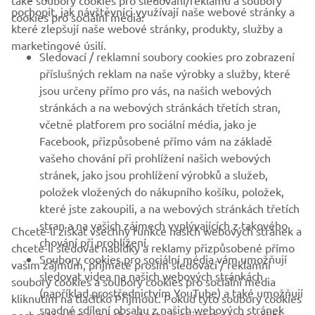
také soubory cookies pro sledování/reklamu a soubory
pochopit, jak návštěvníci využívají naše webové stránky a
cookies pro sociální média:
které zlepšují naše webové stránky, produkty, služby a
B2B
marketingové úsilí.
Sledovací / reklamní soubory cookies pro zobrazení
VÍCE YAMAHA
příslušných reklam na naše výrobky a služby, které
jsou určeny přímo pro vás, na našich webových
stránkách a na webových stránkách třetích stran,
PODPORA
včetně platforem pro sociální média, jako je
Facebook, přizpůsobené přímo vám na základě
vašeho chování při prohlížení našich webových
ZPRAVODAJ
stránek, jako jsou prohlížení výrobků a služeb,
položek vložených do nákupního košíku, položek,
Získejte jako první informace o nejnovějších nabídkách,
speciálních akcích, nových verzích a mnoho dalšího
které jste zakoupili, a na webových stránkách třetích
stran a na vašich zájmech vyplývajících z takového
Chcete-li získat všechny funkce našich webových stránek a
chování při prohlížení.
chcete-li sledovat nabídky a reklamy přizpůsobené přímo
Soubory cookies pro sociální média vám umožňují
vašim zájmům, přijměte prosím sledovací / reklamní
PŘIHLÁSIT SE K ODBĚRU
sledovat videa na našich webových stránkách
soubory cookies a soubory cookies pro sociální média
(například prostřednictvím YouTube) a také umožňují
kliknutím na tlačítko Přijmout. Pokud tyto soubory cookies
snadné sdílení obsahu z našich webových stránek
Přečtěte si naše Zásady ochrany osobních údajů a zjistěte, jak