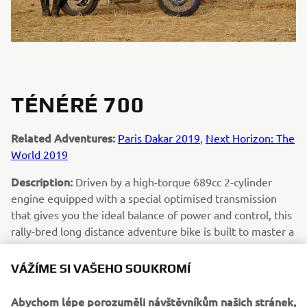
TÉNÉRÉ 700
Related Adventures:
Paris Dakar 2019
,
Next Horizon: The
World 2019
Description:
Driven by a high-torque 689cc 2-cylinder
engine equipped with a special optimised transmission
that gives you the ideal balance of power and control, this
rally-bred long distance adventure bike is built to master a
wide range of riding conditions on the dirt or asphalt.The
compact tubular chassis and slim bodywork offer
VÁŽÍME SI VAŠEHO SOUKROMÍ
maximum agility during stand up or sit down riding – and
long travel suspension and spoke wheels give you the
Abychom lépe porozuměli návštěvníkům našich stránek,