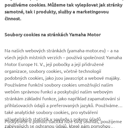
ability to get to anywhere you want. Just fill up and go.
používáme cookies. Můžeme tak vylepšovat jak stránky
samotné, tak i produkty, služby a marketingovou
činnost.
DISCOVER THE TÉNÉRÉ 700
Soubory cookies na stránkách Yamaha Motor
Na našich webových stránkách (yamaha-motor.eu) – a na
všech jejich místních verzích – používá společnost Yamaha
Motor Europe N. V., její pobočky a její přidružené
organizace, soubory cookies, včetně technologií
podobných cookies, jako jsou javascript a webové majáky.
Používáme funkční soubory cookies umožňující našim
webům správnou funkci a poskytující našim webovým
stránkám základní funkce, jako například zapamatování si
přihlašovacích údajů a preferovaných jazyků. Používáme
také analytické soubory cookies, pro vytváření
uživatelských statistik v souladu s pokyny úřadů
Poskytnete-li pomocí tlačítka níže svůj souhlas, použijeme
FIREMNÍ
zabývajících se ochranou údajů, které nám pomohou