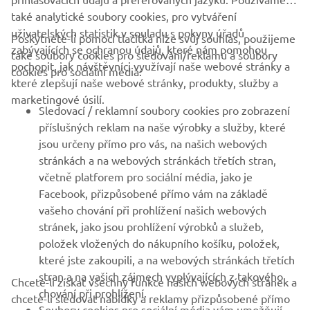
také analytické soubory cookies, pro vytváření
uživatelských statistik v souladu s pokyny úřadů
Poskytnete-li pomocí tlačítka níže svůj souhlas, použijeme
FIREMNÍ
zabývajících se ochranou údajů, které nám pomohou
také soubory cookies pro sledování/reklamu a soubory
pochopit, jak návštěvníci využívají naše webové stránky a
cookies pro sociální média:
které zlepšují naše webové stránky, produkty, služby a
B2B
marketingové úsilí.
Sledovací / reklamní soubory cookies pro zobrazení
VÍCE YAMAHA
příslušných reklam na naše výrobky a služby, které
jsou určeny přímo pro vás, na našich webových
stránkách a na webových stránkách třetích stran,
PODPORA
včetně platforem pro sociální média, jako je
Facebook, přizpůsobené přímo vám na základě
vašeho chování při prohlížení našich webových
ZPRAVODAJ
stránek, jako jsou prohlížení výrobků a služeb,
položek vložených do nákupního košíku, položek,
Získejte jako první informace o nejnovějších nabídkách,
speciálních akcích, nových verzích a mnoho dalšího
které jste zakoupili, a na webových stránkách třetích
stran a na vašich zájmech vyplývajících z takového
Chcete-li získat všechny funkce našich webových stránek a
chování při prohlížení.
chcete-li sledovat nabídky a reklamy přizpůsobené přímo
Soubory cookies pro sociální média vám umožňují