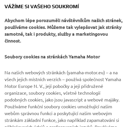
všech záručních servisech
Při
je nutné používat
VÁŽÍME SI VAŠEHO SOUKROMÍ
originální díly YAMAHA a olej Yamalube.
Abychom lépe porozuměli návštěvníkům našich stránek,
Smluvní podmínky
používáme cookies. Můžeme tak vylepšovat jak stránky
Na závěsné motory Yamaha od roku výroby 2008
samotné, tak i produkty, služby a marketingovou
dovážené společností Yamaha Motor Europe N.V.,
činnost.
zakoupené od roku 2026 pro komerční účely, se vztahuje
roční záruka výrobce (komerční záruka je 3 roky). Všechny
Soubory cookies na stránkách Yamaha Motor
čtyřtaktní závěsné motory zakoupené pro komerční
použití v Evropě a registrované v záručním systému
Yamaha budou mít nárok na dodatečnou záruku v délce
Na našich webových stránkách (yamaha-motor.eu) – a na
1 roku, neboli celkově 2 roky záruky s omezením na
všech jejich místních verzích – používá společnost Yamaha
1 000 hodin používání. Veškeré krytí podléhá
Motor Europe N. V., její pobočky a její přidružené
pravidelnému servisu, jak je uvedeno v příslušném návodu
organizace, soubory cookies, včetně technologií
k obsluze Yamaha. Úplné smluvní podmínky jsou
podobných cookies, jako jsou javascript a webové majáky.
k dispozici na vyžádání u prodejce.
Používáme funkční soubory cookies umožňující našim
webům správnou funkci a poskytující našim webovým
stránkám základní funkce, jako například zapamatování si
přihlašovacích údajů a preferovaných jazyků. Používáme