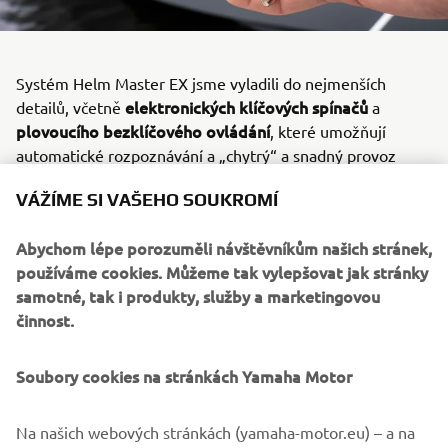
Systém Helm Master EX jsme vyladili do nejmenších
elektronických klíčových spínačů
detailů, včetně
a
plovoucího bezklíčového ovládání
, které umožňují
automatické rozpoznávání a „chytrý“ a snadný provoz
systému. Zcela nové podsvícené ovládací panely jsou v
VÁŽÍME SI VAŠEHO SOUKROMÍ
menším provedení s tlačítky a moderním vzhledem. Nové
panely šetří cenný prostor na přístrojovém panelu, takže
Abychom lépe porozuměli návštěvníkům našich stránek,
budete mít více místa pro svá zařízení, a elegantní design
používáme cookies. Můžeme tak vylepšovat jak stránky
panelů dokonale ladí s moderním provedením lodí.
samotné, tak i produkty, služby a marketingovou
činnost.
Důležitá poznámka:
Více informací, jako je cena
Soubory cookies na stránkách Yamaha Motor
konkrétního modelu a konfigurace systému Helm Master
EX vašeho závěsného motoru, získáte u svého místního
Na našich webových stránkách (yamaha-motor.eu) – a na
prodejce.