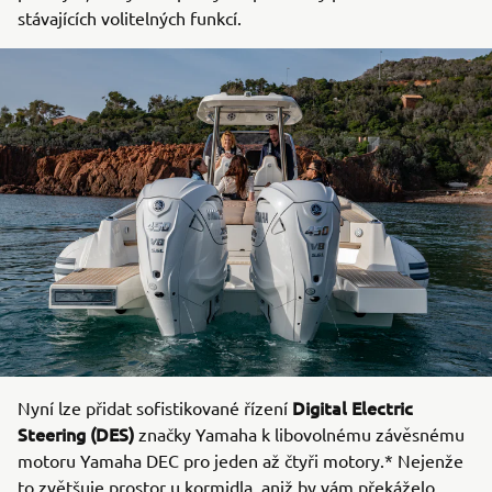
stávajících volitelných funkcí.
Digital Electric
Nyní lze přidat sofistikované řízení
Steering (DES)
značky Yamaha k libovolnému závěsnému
motoru Yamaha DEC pro jeden až čtyři motory.* Nejenže
to zvětšuje prostor u kormidla, aniž by vám překáželo