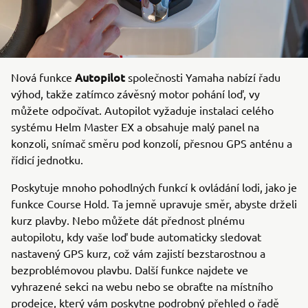
Autopilot
Nová funkce
společnosti Yamaha nabízí řadu
výhod, takže zatímco závěsný motor pohání loď, vy
můžete odpočívat. Autopilot vyžaduje instalaci celého
systému Helm Master EX a obsahuje malý panel na
konzoli, snímač směru pod konzolí, přesnou GPS anténu a
řídicí jednotku.
Poskytuje mnoho pohodlných funkcí k ovládání lodi, jako je
funkce Course Hold. Ta jemně upravuje směr, abyste drželi
kurz plavby. Nebo můžete dát přednost plnému
autopilotu, kdy vaše loď bude automaticky sledovat
nastavený GPS kurz, což vám zajistí bezstarostnou a
bezproblémovou plavbu. Další funkce najdete ve
vyhrazené sekci na webu nebo se obraťte na místního
prodejce, který vám poskytne podrobný přehled o řadě