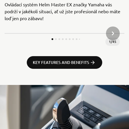
Ovládací systém Helm Master EX značky Yamaha vás
podrží v jakékoli situaci, ať už jste profesionál nebo máte
loď jen pro zábavu!
DALŠÍ P
1
/
45
KEY FEATURES AND BENEFITS