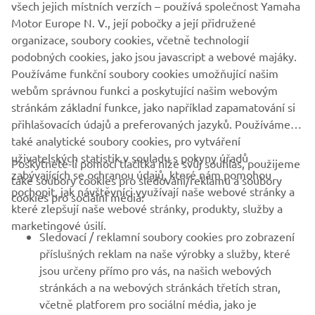
všech jejich místních verzích – používá společnost Yamaha
Motor Europe N. V., její pobočky a její přidružené
* Kromě XTO, kde je systém zabudován, a modelů 3.3L
organizace, soubory cookies, včetně technologií
F250 DEC a F350A.
podobných cookies, jako jsou javascript a webové majáky.
** prostřednictvím kompatibilní přístrojové desky CL5.
Používáme funkční soubory cookies umožňující našim
webům správnou funkci a poskytující našim webovým
stránkám základní funkce, jako například zapamatování si
přihlašovacích údajů a preferovaných jazyků. Používáme
také analytické soubory cookies, pro vytváření
uživatelských statistik v souladu s pokyny úřadů
Poskytnete-li pomocí tlačítka níže svůj souhlas, použijeme
FIREMNÍ
zabývajících se ochranou údajů, které nám pomohou
také soubory cookies pro sledování/reklamu a soubory
pochopit, jak návštěvníci využívají naše webové stránky a
cookies pro sociální média:
které zlepšují naše webové stránky, produkty, služby a
B2B
marketingové úsilí.
Sledovací / reklamní soubory cookies pro zobrazení
VÍCE YAMAHA
příslušných reklam na naše výrobky a služby, které
jsou určeny přímo pro vás, na našich webových
stránkách a na webových stránkách třetích stran,
PODPORA
včetně platforem pro sociální média, jako je