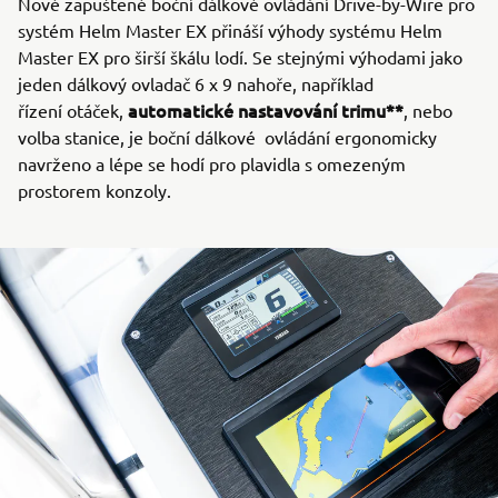
Nové zapuštěné boční dálkové ovládání Drive-by-Wire pro
systém Helm Master EX přináší výhody systému Helm
Master EX pro širší škálu lodí. Se stejnými výhodami jako
jeden dálkový ovladač 6 x 9 nahoře, například
automatické nastavování trimu**
řízení otáček,
, nebo
volba stanice, je boční dálkové ovládání ergonomicky
navrženo a lépe se hodí pro plavidla s omezeným
prostorem konzoly.