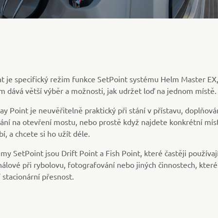
nt je specifický režim funkce SetPoint systému Helm Master EX,
m dává větší výběr a možnosti, jak udržet loď na jednom místě.
y Point je neuvěřitelně praktický při stání v přístavu, doplňován
ání na otevření mostu, nebo prostě když najdete konkrétní mís
bí, a chcete si ho užít déle.
imy SetPoint jsou Drift Point a Fish Point, které častěji používaj
álové při rybolovu, fotografování nebo jiných činnostech, které
 stacionární přesnost.