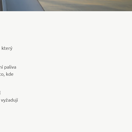
 který
í paliva
to, kde
í
 vyžadují