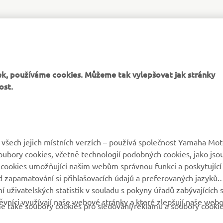
k, používáme cookies. Můžeme tak vylepšovat jak stránky
ost.
VÍCE YAMAHA
PODPORA
všech jejich místních verzích – používá společnost Yamaha Mot
 soubory cookies, včetně technologií podobných cookies, jako jso
MyYamaha
Katalog originálních
 cookies umožňující našim webům správnou funkci a poskytující
náhradních dílů
 zapamatování si přihlašovacích údajů a preferovaných jazyků.
Yamaha Music
 uživatelských statistik v souladu s pokyny úřadů zabývajících 
Rezervace servisní
Yamaha Racing
vníci využívají naše webové stránky a které zlepšují naše web
prohlídky
eme také soubory cookies pro sledování/reklamu a soubory cooki
Yamaha Motor Global
Vyhledávač dealerů