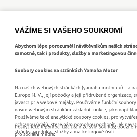
VÁŽÍME SI VAŠEHO SOUKROMÍ
Abychom lépe porozuměli návštěvníkům našich stráne
samotné, tak i produkty, služby a marketingovou činn
Soubory cookies na stránkách Yamaha Motor
FIREMNÍ
B2B
Na našich webových stránkách (yamaha-motor.eu) – a na 
Europe N. V., její pobočky a její přidružené organizace,
Společnost
Systémy eBike
javascript a webové majáky. Používáme funkční soubory
našim webovým stránkám základní funkce, jako například
Zprávy
Státní orgány
Používáme také analytické soubory cookies, pro vytváření
Události
Golfová hřiště
ochranou údajů, které nám pomohou pochopit, jak návště
Poskytnete-li pomocí tlačítka níže svůj souhlas, použij
stránky, produkty, služby a marketingové úsilí.
Tisk
První respondenti
pro sociální média: