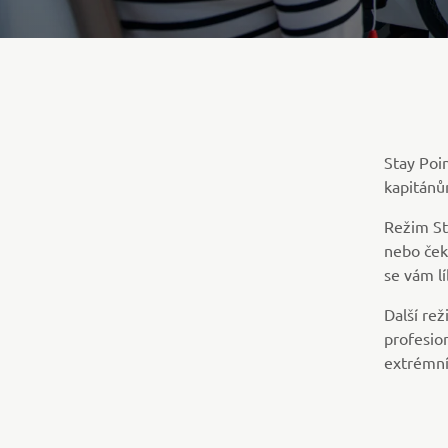
Stay Poi
kapitánů
Režim Sta
nebo ček
se vám lí
Další rež
profesion
extrémní