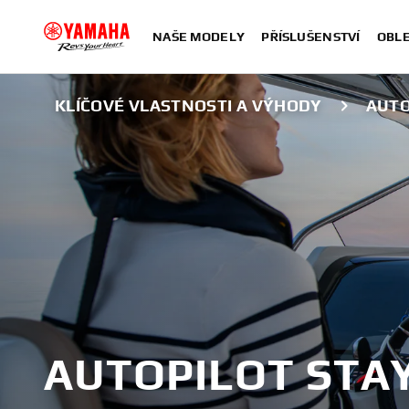
NAŠE MODELY
PŘÍSLUŠENSTVÍ
OBLE
KLÍČOVÉ VLASTNOSTI A VÝHODY
AUTO
AUTOPILOT STA