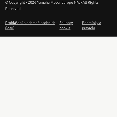
© Copyright - 2026 Yamaha Motor Europe N.V. - All Rights
Reserved
Prohlášení o ochraně osobních
Soubory
Podmínky a
údajů
cookie
pravidla