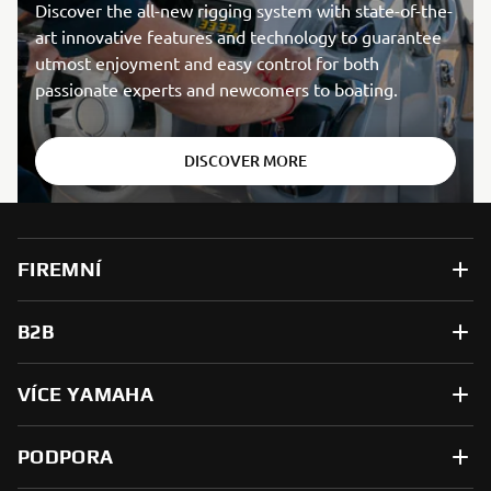
Discover the all-new rigging system with state-of-the-
art innovative features and technology to guarantee
utmost enjoyment and easy control for both
passionate experts and newcomers to boating.
DISCOVER MORE
FIREMNÍ
B2B
VÍCE YAMAHA
PODPORA