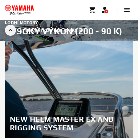
LODNÍ MOTORY
VYSOKÝ VÝKON (200 - 90 K)
VYSOKÝ VÝKON (200 - 90 K)
NEW HELM MASTER EX AND
RIGGING SYSTEM