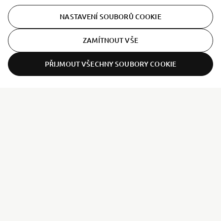
abyste se dozvěděli více o souborech cookies, které
NASTAVENÍ SOUBORŮ COOKIE
používáme a o tom, jak je používáme.
ZAMÍTNOUT VŠE
PŘIJMOUT VŠECHNY SOUBORY COOKIE
ER-LOCATOR