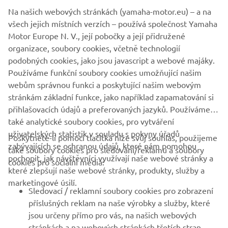
Na našich webových stránkách (yamaha-motor.eu) – a na
všech jejich místních verzích – používá společnost Yamaha
Motor Europe N. V., její pobočky a její přidružené
organizace, soubory cookies, včetně technologií
podobných cookies, jako jsou javascript a webové majáky.
Používáme funkční soubory cookies umožňující našim
webům správnou funkci a poskytující našim webovým
stránkám základní funkce, jako například zapamatování si
přihlašovacích údajů a preferovaných jazyků. Používáme
také analytické soubory cookies, pro vytváření
uživatelských statistik v souladu s pokyny úřadů
Poskytnete-li pomocí tlačítka níže svůj souhlas, použijeme
zabývajících se ochranou údajů, které nám pomohou
také soubory cookies pro sledování/reklamu a soubory
pochopit, jak návštěvníci využívají naše webové stránky a
cookies pro sociální média:
které zlepšují naše webové stránky, produkty, služby a
marketingové úsilí.
Sledovací / reklamní soubory cookies pro zobrazení
příslušných reklam na naše výrobky a služby, které
jsou určeny přímo pro vás, na našich webových
stránkách a na webových stránkách třetích stran,