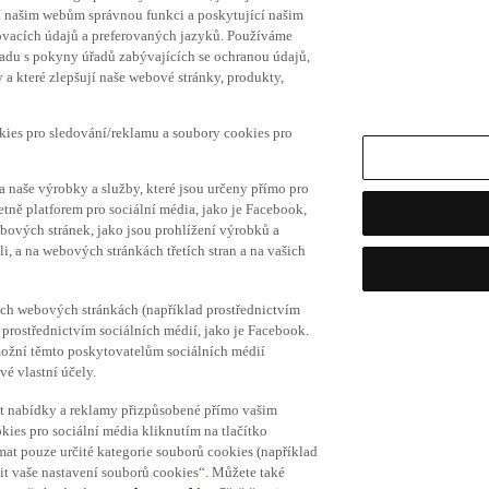
í našim webům správnou funkci a poskytující našim
ovacích údajů a preferovaných jazyků. Používáme
uladu s pokyny úřadů zabývajících se ochranou údajů,
a které zlepšují naše webové stránky, produkty,
okies pro sledování/reklamu a soubory cookies pro
a naše výrobky a služby, které jsou určeny přímo pro
etně platforem pro sociální média, jako je Facebook,
bových stránek, jako jsou prohlížení výrobků a
i, a na webových stránkách třetích stran a na vašich
ich webových stránkách (například prostřednictvím
prostřednictvím sociálních médií, jako je Facebook.
umožní těmto poskytovatelům sociálních médií
vé vlastní účely.
vat nabídky a reklamy přizpůsobené přímo vašim
kies pro sociální média kliknutím na tlačítko
mat pouze určité kategorie souborů cookies (například
vit vaše nastavení souborů cookies“. Můžete také