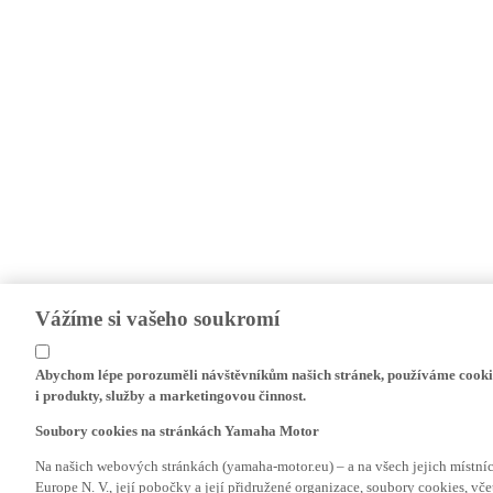
Vážíme si vašeho soukromí
Abychom lépe porozuměli návštěvníkům našich stránek, používáme cookie
i produkty, služby a marketingovou činnost.
Soubory cookies na stránkách Yamaha Motor
Na našich webových stránkách (yamaha-motor.eu) – a na všech jejich místn
Europe N. V., její pobočky a její přidružené organizace, soubory cookies, v