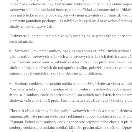
javascript a webové majáky. Používáme funkční soubory cookies umožňujíc
webovým stránkám základní funkce, jako například zapamatování si přihlaš
také analytické soubory cookies, pro vytváření uživatelských statistik v so
které nám pomohou pochopit, jak návštěvníci využívají naše webové stránky 
služby a marketingové úsilí.
Poskytnete-li pomocí tlačítka níže svůj souhlas, použijeme také soubory co
sociální média:
Sledovací / reklamní soubory cookies pro zobrazení příslušných reklam n
vás, na našich webových stránkách a na webových stránkách třetích stran, vč
přizpůsobené přímo vám na základě vašeho chování při prohlížení našich we
služeb, položek vložených do nákupního košíku, položek, které jste zakoupil
zájmech vyplývajících z takového chování při prohlížení.
Soubory cookies pro sociální média vám umožňují sledovat videa na naš
YouTube) a také umožňují snadné sdílení obsahu z našich webových stránek 
Jedná se o soubory cookies poskytovatelů sociálních médií třetích stran a 
sledovat vaše chování při prohlížení internetu a používat tyto výsledky pro s
Chcete-li získat všechny funkce našich webových stránek a chcete-li sledo
zájmům, přijměte prosím sledovací / reklamní soubory cookies a soubory coo
Přijmout. Pokud tyto soubory cookies nechcete přijmout nebo chcete-li přijí
soubory cookies pro sociální média), klikněte prosím níže na tlačítko „Upra