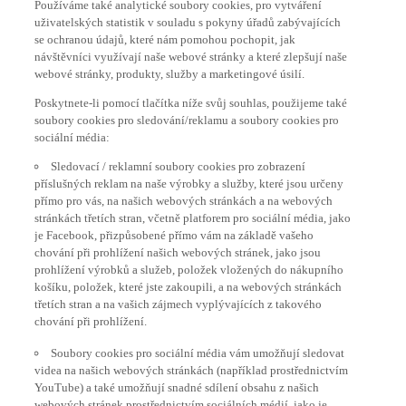
uživatelských statistik v souladu s pokyny úřadů zabývajících
se ochranou údajů, které nám pomohou pochopit, jak
návštěvníci využívají naše webové stránky a které zlepšují naše
webové stránky, produkty, služby a marketingové úsilí.
Poskytnete-li pomocí tlačítka níže svůj souhlas, použijeme také
soubory cookies pro sledování/reklamu a soubory cookies pro
sociální média:
Sledovací / reklamní soubory cookies pro zobrazení
příslušných reklam na naše výrobky a služby, které jsou určeny
přímo pro vás, na našich webových stránkách a na webových
stránkách třetích stran, včetně platforem pro sociální média, jako
je Facebook, přizpůsobené přímo vám na základě vašeho
chování při prohlížení našich webových stránek, jako jsou
prohlížení výrobků a služeb, položek vložených do nákupního
košíku, položek, které jste zakoupili, a na webových stránkách
třetích stran a na vašich zájmech vyplývajících z takového
chování při prohlížení.
Soubory cookies pro sociální média vám umožňují sledovat
videa na našich webových stránkách (například prostřednictvím
YouTube) a také umožňují snadné sdílení obsahu z našich
webových stránek prostřednictvím sociálních médií, jako je