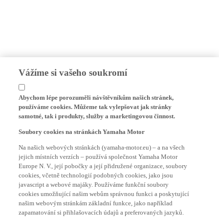
Vážíme si vašeho soukromí
Abychom lépe porozuměli návštěvníkům našich stránek,
používáme cookies. Můžeme tak vylepšovat jak stránky
samotné, tak i produkty, služby a marketingovou činnost.
Soubory cookies na stránkách Yamaha Motor
Na našich webových stránkách (yamaha-motor.eu) – a na všech
jejich místních verzích – používá společnost Yamaha Motor
Europe N. V., její pobočky a její přidružené organizace, soubory
cookies, včetně technologií podobných cookies, jako jsou
javascript a webové majáky. Používáme funkční soubory
cookies umožňující našim webům správnou funkci a poskytující
našim webovým stránkám základní funkce, jako například
zapamatování si přihlašovacích údajů a preferovaných jazyků.
Používáme také analytické soubory cookies, pro vytváření