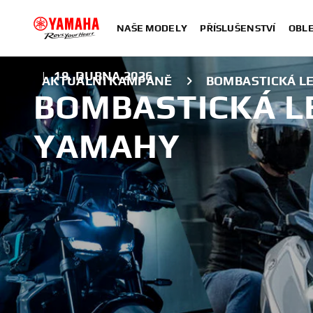
NAŠE MODELY
PŘÍSLUŠENSTVÍ
OBLE
|
19. DUBNA 2026
AKTUÁLNÍ KAMPANĚ
BOMBASTICKÁ L
BOMBASTICKÁ L
YAMAHY