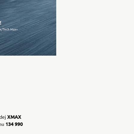
XMAX
odej
134 990
nu