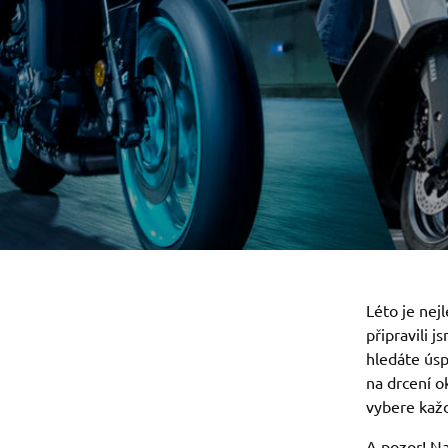
Léto je nejl
připravili 
hledáte ús
na drcení o
vybere kaž
A pozor! N