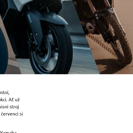
ntní,
kci. Ať už
sní stroj
červenci si
a Yamaha.