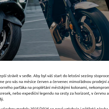
epší strávit v sedle. Aby byl váš start do letošní sezóny stoproce
jsme pro vás na měsíce červen a červenec mimořádnou prodejní a
porného parťáka na proplétání městskými kolonami, nekompromi
kresek, nebo expediční legendu na cesty za horizont, v červnu a 
dý.
a všechny modely 2025/2026 se nově vztahuje i pětiletá záruk