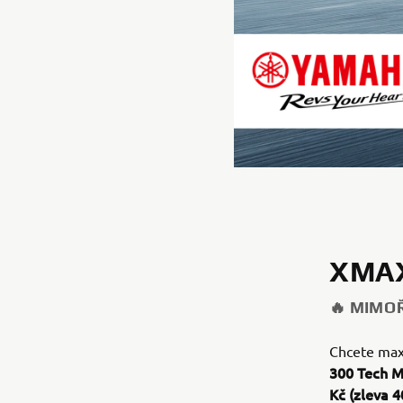
XMAX
🔥 MIMO
Chcete maxi
300 Tech M
Kč (zleva 4