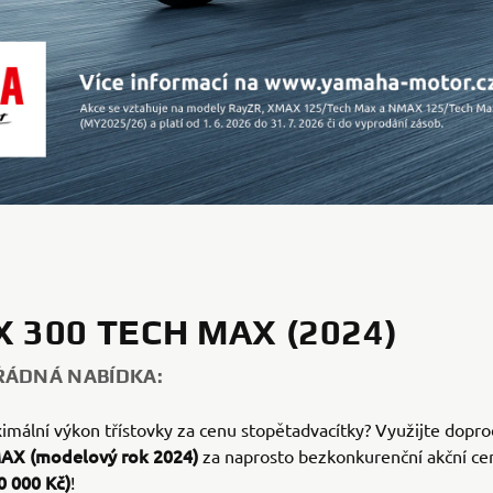
 300 TECH MAX (2024)
ŘÁDNÁ NABÍDKA:
mální výkon třístovky za cenu stopětadvacítky? Využijte dopr
AX (modelový rok 2024)
za naprosto bezkonkurenční akční ce
0 000 Kč)
!