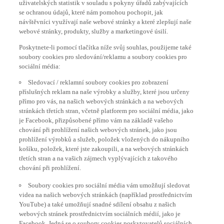
uživatelských statistik v souladu s pokyny úřadů zabývajících
se ochranou údajů, které nám pomohou pochopit, jak
návštěvníci využívají naše webové stránky a které zlepšují naše
webové stránky, produkty, služby a marketingové úsilí.
Poskytnete-li pomocí tlačítka níže svůj souhlas, použijeme také
soubory cookies pro sledování/reklamu a soubory cookies pro
sociální média:
Sledovací / reklamní soubory cookies pro zobrazení
příslušných reklam na naše výrobky a služby, které jsou určeny
přímo pro vás, na našich webových stránkách a na webových
stránkách třetích stran, včetně platforem pro sociální média, jako
je Facebook, přizpůsobené přímo vám na základě vašeho
chování při prohlížení našich webových stránek, jako jsou
prohlížení výrobků a služeb, položek vložených do nákupního
košíku, položek, které jste zakoupili, a na webových stránkách
třetích stran a na vašich zájmech vyplývajících z takového
chování při prohlížení.
Soubory cookies pro sociální média vám umožňují sledovat
videa na našich webových stránkách (například prostřednictvím
YouTube) a také umožňují snadné sdílení obsahu z našich
webových stránek prostřednictvím sociálních médií, jako je
Facebook. Jedná se o soubory cookies poskytovatelů sociálních