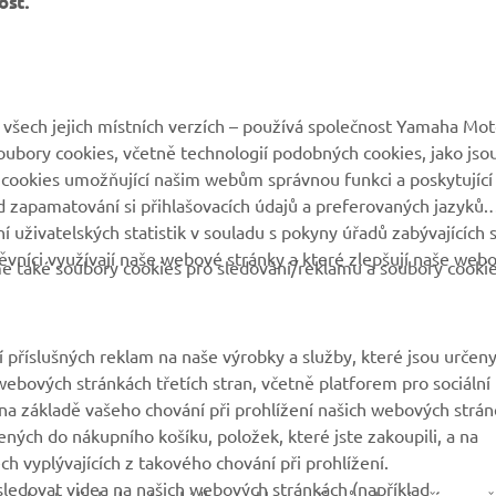
ost.
všech jejich místních verzích – používá společnost Yamaha Mot
 soubory cookies, včetně technologií podobných cookies, jako jso
 cookies umožňující našim webům správnou funkci a poskytující
VÍCE YAMAHA
PODPORA
 zapamatování si přihlašovacích údajů a preferovaných jazyků.
 uživatelských statistik v souladu s pokyny úřadů zabývajících 
vníci využívají naše webové stránky a které zlepšují naše web
MyYamaha
Katalog originálních
eme také soubory cookies pro sledování/reklamu a soubory cooki
náhradních dílů
Yamaha Music
Rezervace servisní
Yamaha Racing
prohlídky
 příslušných reklam na naše výrobky a služby, které jsou určen
Yamaha Motor Global
ebových stránkách třetích stran, včetně platforem pro sociální
Vyhledávač dealerů
a základě vašeho chování při prohlížení našich webových strán
Mobilní aplikace
Nakládání s použitými
ených do nákupního košíku, položek, které jste zakoupili, a na
bateriemi
h vyplývajících z takového chování při prohlížení.
ledovat videa na našich webových stránkách (například