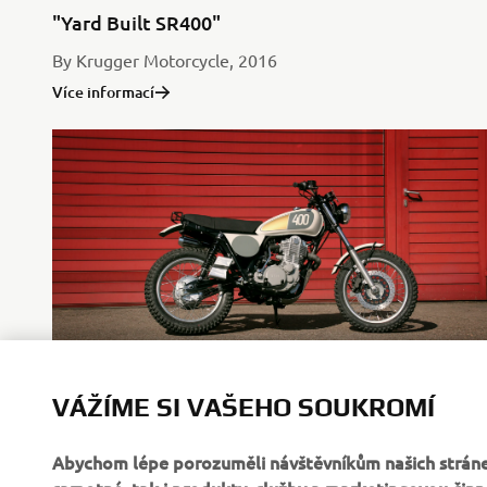
"Yard Built SR400"
By Krugger Motorcycle, 2016
Více informací
VÁŽÍME SI VAŠEHO SOUKROMÍ
"Homage"
By Benders, 2014
Abychom lépe porozuměli návštěvníkům našich stráne
Více informací