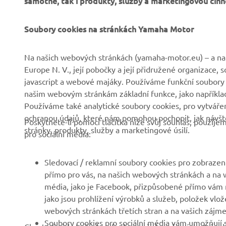
samotné, tak i produkty, služby a marketingovou činn
Soubory cookies na stránkách Yamaha Motor
Na našich webových stránkách (yamaha-motor.eu) – a na 
Europe N. V., její pobočky a její přidružené organizace,
javascript a webové majáky. Používáme funkční soubory
FIREMNÍ
B2B
našim webovým stránkám základní funkce, jako například
Používáme také analytické soubory cookies, pro vytváření
ochranou údajů, které nám pomohou pochopit, jak návště
Společnost
Systémy eBike
Poskytnete-li pomocí tlačítka níže svůj souhlas, použij
stránky, produkty, služby a marketingové úsilí.
pro sociální média:
Zprávy
Státní orgány
Události
Golfová hřiště
Sledovací / reklamní soubory cookies pro zobrazení
Tisk
První respondenti
přímo pro vás, na našich webových stránkách a na w
média, jako je Facebook, přizpůsobené přímo vám n
Brochures
Autoškoly
jako jsou prohlížení výrobků a služeb, položek vlož
Práce v Yamaha
Robotics
webových stránkách třetích stran a na vašich zájmec
Soubory cookies pro sociální média vám umožňují s