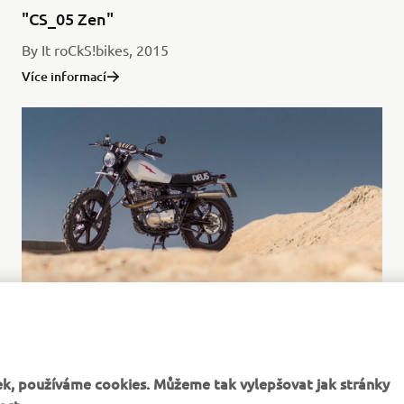
"CS_05 Zen"
By It roCkS!bikes, 2015
Více informací
"Lightning"
By Deus Ex Machina, 2014
k, používáme cookies. Můžeme tak vylepšovat jak stránky
Více informací