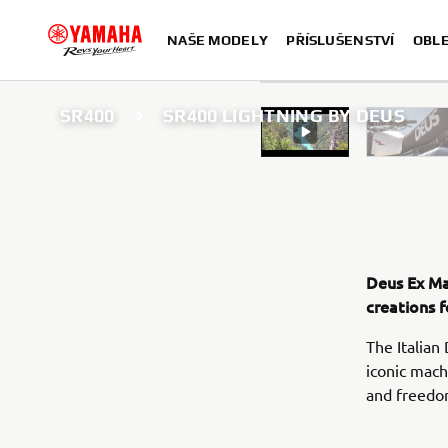
NAŠE MODELY
PŘÍSLUŠENSTVÍ
OBLE
SR400
SR400 LIGHTNING BY DEUS
Deus Ex Ma
creations 
The Italian
iconic mach
and freedom