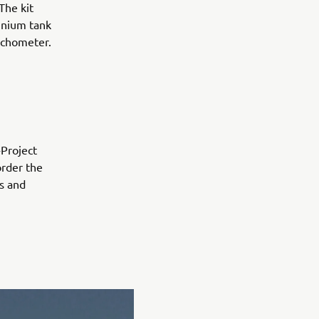
 The kit
inium tank
tachometer.
-Project
order the
ls and