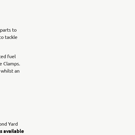
parts to
to tackle
ted fuel
le Clamps.
 whilst an
cond Yard
s available