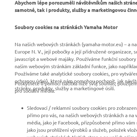
Abychom lépe porozuměli návštěvníkům našich stráne
samotné, tak i produkty, služby a marketingovou činn
Soubory cookies na stránkách Yamaha Motor
FIREMNÍ
B2B
Na našich webových stránkách (yamaha-motor.eu) – a na 
Europe N. V., její pobočky a její přidružené organizace,
Společnost
Systémy eBike
javascript a webové majáky. Používáme funkční soubory
našim webovým stránkám základní funkce, jako například
Zprávy
Státní orgány
Používáme také analytické soubory cookies, pro vytváření
Události
Golfová hřiště
ochranou údajů, které nám pomohou pochopit, jak návště
Poskytnete-li pomocí tlačítka níže svůj souhlas, použij
stránky, produkty, služby a marketingové úsilí.
Tisk
První respondenti
pro sociální média:
Brochures
Autoškoly
Sledovací / reklamní soubory cookies pro zobrazení
Práce v Yamaha
Robotics
přímo pro vás, na našich webových stránkách a na w
Stát se prodejcem
Partnerství
média, jako je Facebook, přizpůsobené přímo vám n
jako jsou prohlížení výrobků a služeb, položek vlož
Politika lidských práv
Technické informace pro