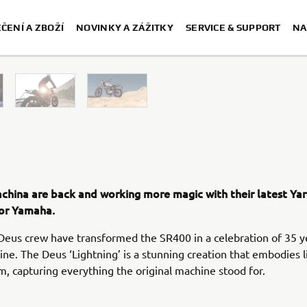
ČENÍ A ZBOŽÍ
NOVINKY A ZÁŽITKY
SERVICE & SUPPORT
NA
china are back and working more magic with their latest Yar
for Yamaha.
 Deus crew have transformed the SR400 in a celebration of 35 y
ine. The Deus ‘Lightning’ is a stunning creation that embodies 
, capturing everything the original machine stood for.