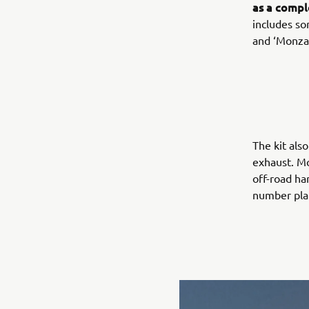
as a compl
includes so
and ‘Monza’
The kit als
exhaust. Mo
off-road ha
number plat