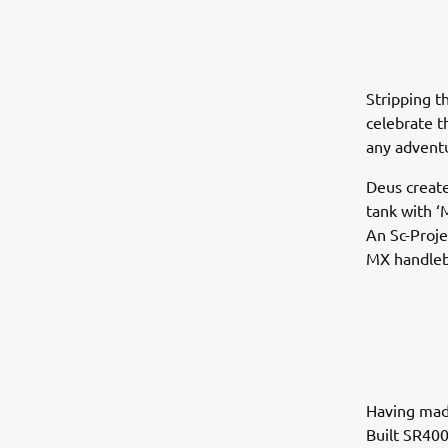
Stripping t
celebrate t
any adventu
Deus create
tank with ‘
An Sc-Proje
MX handleba
Having made
Built SR400