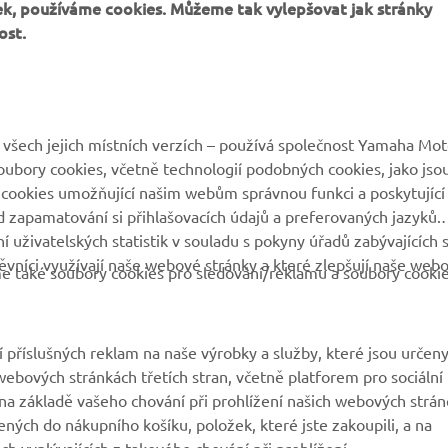
k, používáme cookies. Můžeme tak vylepšovat jak stránky
ost.
VÍCE YAMAHA
PODPORA
všech jejich místních verzích – používá společnost Yamaha Mot
 soubory cookies, včetně technologií podobných cookies, jako jso
MyYamaha
Katalog originálních
 cookies umožňující našim webům správnou funkci a poskytující
náhradních dílů
 zapamatování si přihlašovacích údajů a preferovaných jazyků.
Yamaha Music
 uživatelských statistik v souladu s pokyny úřadů zabývajících 
Rezervace servisní
Yamaha Racing
vníci využívají naše webové stránky a které zlepšují naše web
prohlídky
eme také soubory cookies pro sledování/reklamu a soubory cooki
Yamaha Motor Global
Vyhledávač dealerů
Mobilní aplikace
Nakládání s použitými
 příslušných reklam na naše výrobky a služby, které jsou určen
bateriemi
ebových stránkách třetích stran, včetně platforem pro sociální
a základě vašeho chování při prohlížení našich webových strán
ených do nákupního košíku, položek, které jste zakoupili, a na