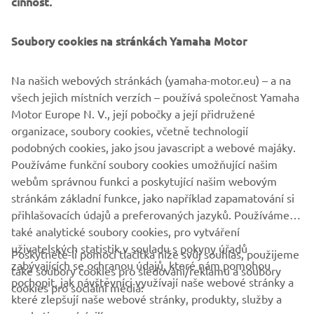
činnost.
Soubory cookies na stránkách Yamaha Motor
Na našich webových stránkách (yamaha-motor.eu) – a na
všech jejich místních verzích – používá společnost Yamaha
Motor Europe N. V., její pobočky a její přidružené
organizace, soubory cookies, včetně technologií
podobných cookies, jako jsou javascript a webové majáky.
Používáme funkční soubory cookies umožňující našim
webům správnou funkci a poskytující našim webovým
stránkám základní funkce, jako například zapamatování si
přihlašovacích údajů a preferovaných jazyků. Používáme
také analytické soubory cookies, pro vytváření
uživatelských statistik v souladu s pokyny úřadů
Poskytnete-li pomocí tlačítka níže svůj souhlas, použijeme
FIREMNÍ
zabývajících se ochranou údajů, které nám pomohou
také soubory cookies pro sledování/reklamu a soubory
pochopit, jak návštěvníci využívají naše webové stránky a
cookies pro sociální média:
které zlepšují naše webové stránky, produkty, služby a
B2B