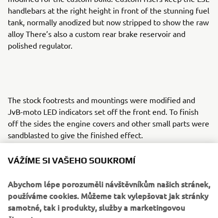
handlebars at the right height in front of the stunning fuel
tank, normally anodized but now stripped to show the raw
alloy There’s also a custom rear brake reservoir and
polished regulator.
The stock footrests and mountings were modified and
JvB-moto LED indicators set off the front end. To finish
off the sides the engine covers and other small parts were
sandblasted to give the finished effect.
Everything designed and built in-house by JvB-moto will
VÁŽÍME SI VAŠEHO SOUKROMÍ
be available shortly as bolt-on parts for the XSR700.
For more details on availability check-out
http://www.jvb-
Abychom lépe porozuměli návštěvníkům našich stránek,
moto.com/
používáme cookies. Můžeme tak vylepšovat jak stránky
samotné, tak i produkty, služby a marketingovou