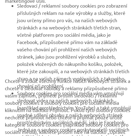
marketingové úsilí.
Sledovací / reklamní soubory cookies pro zobrazení
VÍCE YAMAHA
příslušných reklam na naše výrobky a služby, které
jsou určeny přímo pro vás, na našich webových
stránkách a na webových stránkách třetích stran,
PODPORA
včetně platforem pro sociální média, jako je
Facebook, přizpůsobené přímo vám na základě
vašeho chování při prohlížení našich webových
ZPRAVODAJ
stránek, jako jsou prohlížení výrobků a služeb,
položek vložených do nákupního košíku, položek,
Získejte jako první informace o nejnovějších nabídkách,
speciálních akcích, nových verzích a mnoho dalšího
které jste zakoupili, a na webových stránkách třetích
stran a na vašich zájmech vyplývajících z takového
Chcete-li získat všechny funkce našich webových stránek a
chování při prohlížení.
chcete-li sledovat nabídky a reklamy přizpůsobené přímo
Soubory cookies pro sociální média vám umožňují
vašim zájmům, přijměte prosím sledovací / reklamní
sledovat videa na našich webových stránkách
PŘIHLÁSIT SE K ODBĚRU
soubory cookies a soubory cookies pro sociální média
(například prostřednictvím YouTube) a také umožňují
kliknutím na tlačítko Přijmout. Pokud tyto soubory cookies
snadné sdílení obsahu z našich webových stránek
nechcete přijmout nebo chcete-li přijímat pouze určité
Přečtěte si naše Zásady ochrany osobních údajů a zjistěte, jak
prostřednictvím sociálních médií, jako je Facebook.
zpracováváme vaše osobní údaje:
Zásady ochrany osobních údajů
kategorie souborů cookies (například soubory cookies pro
Jedná se o soubory cookies poskytovatelů sociálních
sociální média), klikněte prosím níže na tlačítko „Upravit