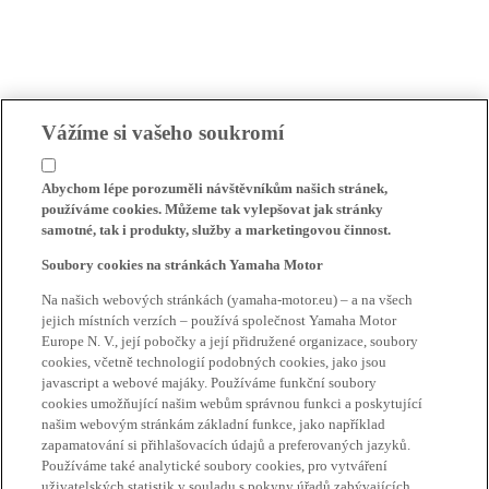
Vážíme si vašeho soukromí
Abychom lépe porozuměli návštěvníkům našich stránek,
používáme cookies. Můžeme tak vylepšovat jak stránky
samotné, tak i produkty, služby a marketingovou činnost.
Soubory cookies na stránkách Yamaha Motor
Na našich webových stránkách (yamaha-motor.eu) – a na všech
jejich místních verzích – používá společnost Yamaha Motor
Europe N. V., její pobočky a její přidružené organizace, soubory
cookies, včetně technologií podobných cookies, jako jsou
javascript a webové majáky. Používáme funkční soubory
cookies umožňující našim webům správnou funkci a poskytující
našim webovým stránkám základní funkce, jako například
zapamatování si přihlašovacích údajů a preferovaných jazyků.
Používáme také analytické soubory cookies, pro vytváření
uživatelských statistik v souladu s pokyny úřadů zabývajících