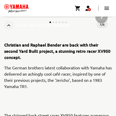
DALŠÍ P
1
/
6
XV950 'BOLTAGE' BY BENDERS
Christian and Raphael Bender are back with their
second Yard Built project, a stunning retro racer XV950
concept.
The German brothers latest collaboration with Yamaha has
delivered an achingly cool café racer, inspired by one of
their previous projects, the ‘Jericho’, based on a 1983
Yamaha TR1.
The stripped back street racer XV950 features numerous