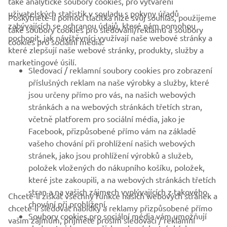
také analytické soubory cookies, pro vytváření
uživatelských statistik v souladu s pokyny úřadů
Poskytnete-li pomocí tlačítka níže svůj souhlas, použijeme
FIREMNÍ
zabývajících se ochranou údajů, které nám pomohou
také soubory cookies pro sledování/reklamu a soubory
pochopit, jak návštěvníci využívají naše webové stránky a
cookies pro sociální média:
které zlepšují naše webové stránky, produkty, služby a
B2B
marketingové úsilí.
Sledovací / reklamní soubory cookies pro zobrazení
VÍCE YAMAHA
příslušných reklam na naše výrobky a služby, které
jsou určeny přímo pro vás, na našich webových
stránkách a na webových stránkách třetích stran,
PODPORA
včetně platforem pro sociální média, jako je
Facebook, přizpůsobené přímo vám na základě
vašeho chování při prohlížení našich webových
ZPRAVODAJ
stránek, jako jsou prohlížení výrobků a služeb,
položek vložených do nákupního košíku, položek,
Získejte jako první informace o nejnovějších nabídkách,
speciálních akcích, nových verzích a mnoho dalšího
které jste zakoupili, a na webových stránkách třetích
stran a na vašich zájmech vyplývajících z takového
Chcete-li získat všechny funkce našich webových stránek a
chování při prohlížení.
chcete-li sledovat nabídky a reklamy přizpůsobené přímo
Soubory cookies pro sociální média vám umožňují
vašim zájmům, přijměte prosím sledovací / reklamní