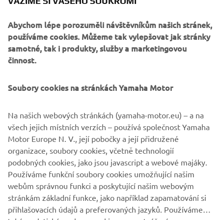
VÁŽÍME SI VAŠEHO SOUKROMÍ
The Yard Built XV950 ‘Boltage’ is finished with a perfect
retro paint job, including iconic Yamaha speed block
Abychom lépe porozuměli návštěvníkům našich stránek,
design.
používáme cookies. Můžeme tak vylepšovat jak stránky
samotné, tak i produkty, služby a marketingovou
činnost.
Soubory cookies na stránkách Yamaha Motor
Na našich webových stránkách (yamaha-motor.eu) – a na
všech jejich místních verzích – používá společnost Yamaha
Motor Europe N. V., její pobočky a její přidružené
organizace, soubory cookies, včetně technologií
podobných cookies, jako jsou javascript a webové majáky.
Používáme funkční soubory cookies umožňující našim
webům správnou funkci a poskytující našim webovým
stránkám základní funkce, jako například zapamatování si
přihlašovacích údajů a preferovaných jazyků. Používáme