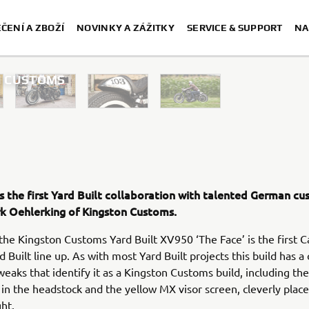
ČENÍ A ZBOŽÍ
NOVINKY A ZÁŽITKY
SERVICE & SUPPORT
NA
ON CUSTOMS
is the first Yard Built collaboration with talented German c
irk Oehlerking of Kingston Customs.
 the Kingston Customs Yard Built XV950 ‘The Face’ is the first 
d Built line up. As with most Yard Built projects this build has a
weaks that identify it as a Kingston Customs build, including the
g in the headstock and the yellow MX visor screen, cleverly plac
ght.