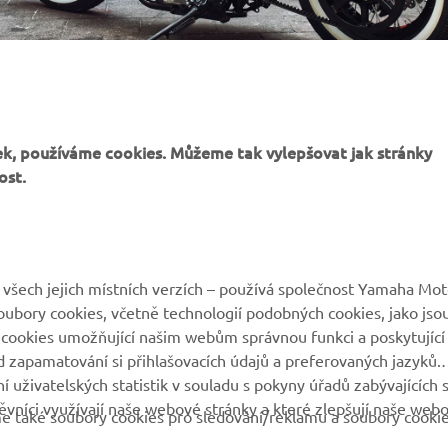
k, používáme cookies. Můžeme tak vylepšovat jak stránky
ost.
VÍCE YAMAHA
PODPORA
všech jejich místních verzích – používá společnost Yamaha Mot
 soubory cookies, včetně technologií podobných cookies, jako jso
MyYamaha
Katalog originálních
 cookies umožňující našim webům správnou funkci a poskytující
náhradních dílů
 zapamatování si přihlašovacích údajů a preferovaných jazyků.
Yamaha Music
 uživatelských statistik v souladu s pokyny úřadů zabývajících 
Rezervace servisní
Yamaha Racing
vníci využívají naše webové stránky a které zlepšují naše web
prohlídky
eme také soubory cookies pro sledování/reklamu a soubory cooki
Yamaha Motor Global
Vyhledávač dealerů