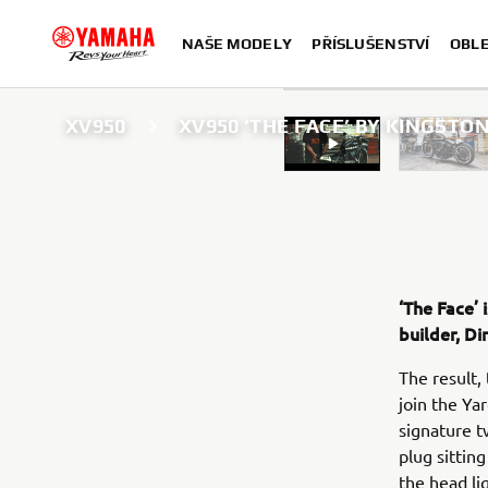
NAŠE MODELY
PŘÍSLUŠENSTVÍ
OBLE
XV950
XV950 ‘THE FACE’ BY KINGST
‘The Face’ 
builder, D
The result,
join the Yar
signature t
plug sittin
the head li