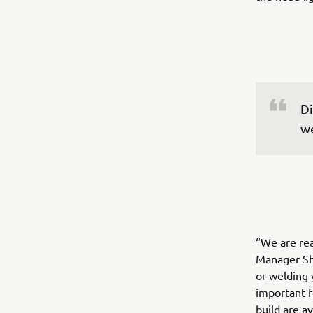
Di
we
“We are re
Manager Sh
or welding 
important f
build are a