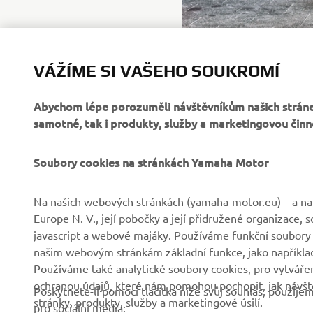
VÁŽÍME SI VAŠEHO SOUKROMÍ
Abychom lépe porozuměli návštěvníkům našich stráne
samotné, tak i produkty, služby a marketingovou činn
Soubory cookies na stránkách Yamaha Motor
FIREMNÍ
B2B
Na našich webových stránkách (yamaha-motor.eu) – a na 
Europe N. V., její pobočky a její přidružené organizace,
Společnost
Systémy eBike
javascript a webové majáky. Používáme funkční soubory
našim webovým stránkám základní funkce, jako například
Zprávy
Státní orgány
Používáme také analytické soubory cookies, pro vytváření
Události
Golfová hřiště
ochranou údajů, které nám pomohou pochopit, jak návště
Poskytnete-li pomocí tlačítka níže svůj souhlas, použij
stránky, produkty, služby a marketingové úsilí.
Tisk
První respondenti
pro sociální média: