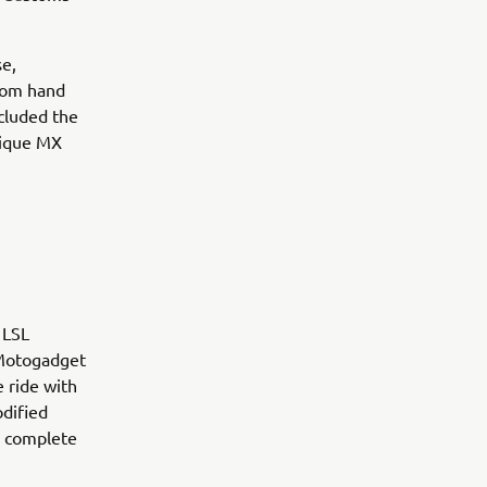
se,
stom hand
cluded the
nique MX
 LSL
, Motogadget
 ride with
dified
s complete