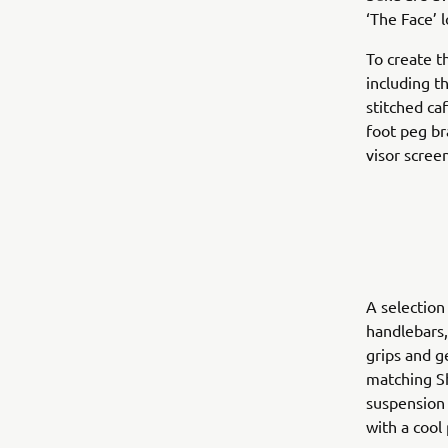
‘The Face’ l
To create t
including t
stitched ca
foot peg br
visor scree
A selection
handlebars,
grips and 
matching Sh
suspension 
with a cool