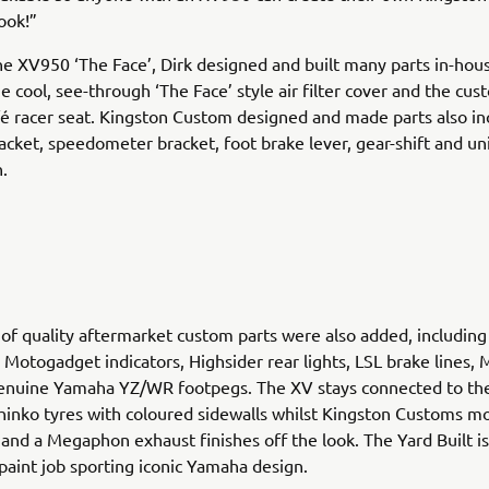
ook!”
he XV950 ‘The Face’, Dirk designed and built many parts in-hou
he cool, see-through ‘The Face’ style air filter cover and the cu
fé racer seat. Kingston Custom designed and made parts also in
acket, speedometer bracket, foot brake lever, gear-shift and u
n.
 of quality aftermarket custom parts were also added, including
 Motogadget indicators, Highsider rear lights, LSL brake lines
genuine Yamaha YZ/WR footpegs. The XV stays connected to the
inko tyres with coloured sidewalls whilst Kingston Customs mo
and a Megaphon exhaust finishes off the look. The Yard Built i
 paint job sporting iconic Yamaha design.