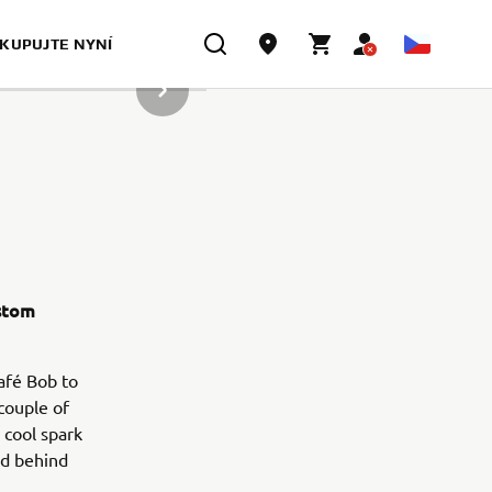
KUPUJTE NYNÍ
DALŠÍ POLOŽKA GALERIE
ustom
Café Bob to
 couple of
 cool spark
ed behind