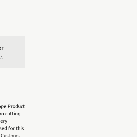
r 
e.
ope Product
o cutting
very
sed for this
n Customs