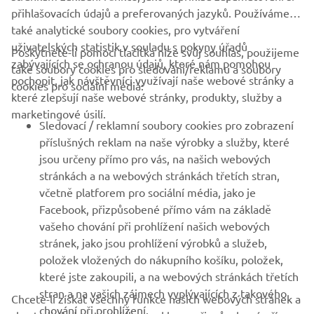
přihlašovacích údajů a preferovaných jazyků. Používáme
také analytické soubory cookies, pro vytváření
uživatelských statistik v souladu s pokyny úřadů
Poskytnete-li pomocí tlačítka níže svůj souhlas, použijeme
FIREMNÍ
zabývajících se ochranou údajů, které nám pomohou
také soubory cookies pro sledování/reklamu a soubory
pochopit, jak návštěvníci využívají naše webové stránky a
cookies pro sociální média:
které zlepšují naše webové stránky, produkty, služby a
B2B
marketingové úsilí.
Sledovací / reklamní soubory cookies pro zobrazení
VÍCE YAMAHA
příslušných reklam na naše výrobky a služby, které
jsou určeny přímo pro vás, na našich webových
stránkách a na webových stránkách třetích stran,
PODPORA
včetně platforem pro sociální média, jako je
Facebook, přizpůsobené přímo vám na základě
vašeho chování při prohlížení našich webových
ZPRAVODAJ
stránek, jako jsou prohlížení výrobků a služeb,
položek vložených do nákupního košíku, položek,
Získejte jako první informace o nejnovějších nabídkách,
speciálních akcích, nových verzích a mnoho dalšího
které jste zakoupili, a na webových stránkách třetích
stran a na vašich zájmech vyplývajících z takového
Chcete-li získat všechny funkce našich webových stránek a
chování při prohlížení.