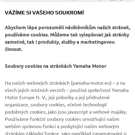
your mouse around in the video window! Also don’t miss
the full gallery of our booth to get the feeling you were in
VÁŽÍME SI VAŠEHO SOUKROMÍ
Milano.
Abychom lépe porozuměli návštěvníkům našich stránek,
používáme cookies. Můžeme tak vylepšovat jak stránky
samotné, tak i produkty, služby a marketingovou
činnost.
In the past few years the Yamaha brand has been
responsible for launching some of the most successful
Soubory cookies na stránkách Yamaha Motor
vehicles that have captured the imagination of riders all
over the world. Our new breed of Supersport, MT and
Na našich webových stránkách (yamaha-motor.eu) – a na
Sport Heritage motorcycles have established themselves
všech jejich místních verzích – používá společnost Yamaha
as clear class leaders by offering dynamic design together
Motor Europe N. V., její pobočky a její přidružené
with a new kind of riding emotion. Don’t miss them in this
organizace, soubory cookies, včetně technologií
gallery and virtual tour!
podobných cookies, jako jsou javascript a webové majáky.
Visit EICMA website
Používáme funkční soubory cookies umožňující našim
webům správnou funkci a poskytující našim webovým
stránkám základní funkce, jako například zapamatování si