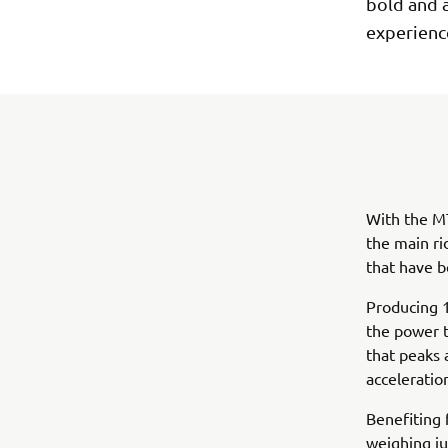
bold and 
experience
With the MT
the main ri
that have b
Producing 
the power t
that peaks 
acceleratio
Benefiting
weighing jus