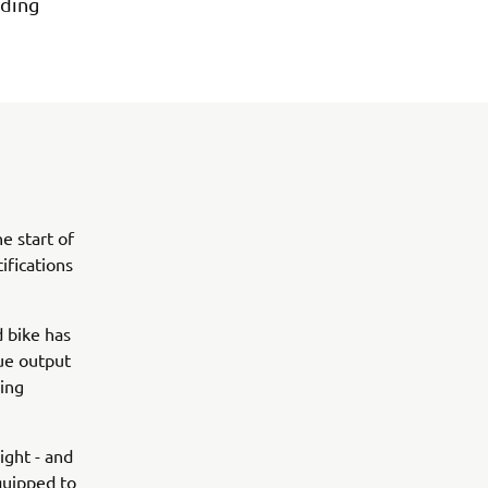
iding
e start of
ifications
 bike has
ue output
ling
ght - and
equipped to