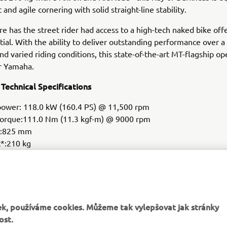
t and agile cornering with solid straight-line stability.
e has the street rider had access to a high-tech naked bike off
ial. With the ability to deliver outstanding performance over 
nd varied riding conditions, this state-of-the-art MT-flagship o
or Yamaha.
 Technical Specifications
wer: 118.0 kW (160.4 PS) @ 11,500 rpm
rque:111.0 Nm (11.3 kgf-m) @ 9000 rpm
t:825 mm
*:210 kg
etail price: Varies per country.
 full oil and fuel tank)
k, používáme cookies. Můžeme tak vylepšovat jak stránky
ost.