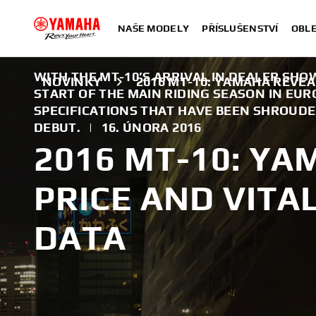
NAŠE MODELY
PŘÍSLUŠENSTVÍ
OBLE
WITH THE MT-10’S ARRIVAL IN DEALER SH
NOVINKY
2016 MT-10: YAMAHA REVEA
START OF THE MAIN RIDING SEASON IN EU
SPECIFICATIONS THAT HAVE BEEN SHROUDED
DEBUT.
|
16. ÚNORA 2016
2016 MT-10: YA
PRICE AND VITA
DATA