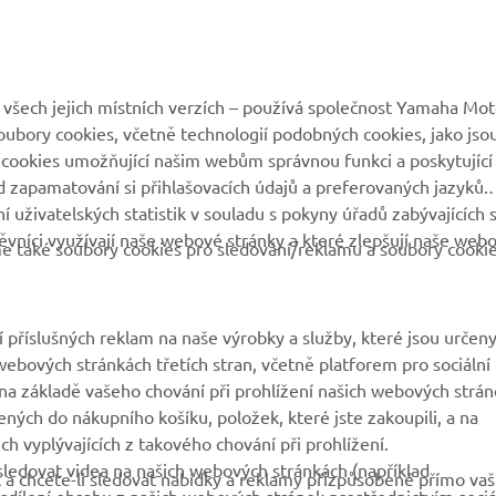
VÍCE YAMAHA
PODPORA
všech jejich místních verzích – používá společnost Yamaha Mot
 soubory cookies, včetně technologií podobných cookies, jako jso
MyYamaha
Katalog originálních
 cookies umožňující našim webům správnou funkci a poskytující
náhradních dílů
 zapamatování si přihlašovacích údajů a preferovaných jazyků.
Yamaha Music
 uživatelských statistik v souladu s pokyny úřadů zabývajících 
Rezervace servisní
Yamaha Racing
vníci využívají naše webové stránky a které zlepšují naše web
prohlídky
eme také soubory cookies pro sledování/reklamu a soubory cooki
Yamaha Motor Global
Vyhledávač dealerů
Mobilní aplikace
Nakládání s použitými
 příslušných reklam na naše výrobky a služby, které jsou určen
bateriemi
ebových stránkách třetích stran, včetně platforem pro sociální
a základě vašeho chování při prohlížení našich webových strán
ených do nákupního košíku, položek, které jste zakoupili, a na
h vyplývajících z takového chování při prohlížení.
ledovat videa na našich webových stránkách (například
 a chcete-li sledovat nabídky a reklamy přizpůsobené přímo va