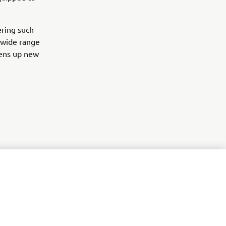
ering such
a wide range
pens up new