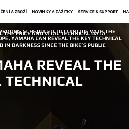
ČENÍ A ZBOŽÍ
NOVINKY A ZÁŽITKY
SERVICE & SUPPORT
NA
OWROOMS SCHEDULED TO COINCIDE WITH THE
L THE PRICE AND VITAL TECHNICAL DATA
ROPE, YAMAHA CAN REVEAL THE KEY TECHNICAL
 IN DARKNESS SINCE THE BIKE’S PUBLIC
MAHA REVEAL THE
L TECHNICAL