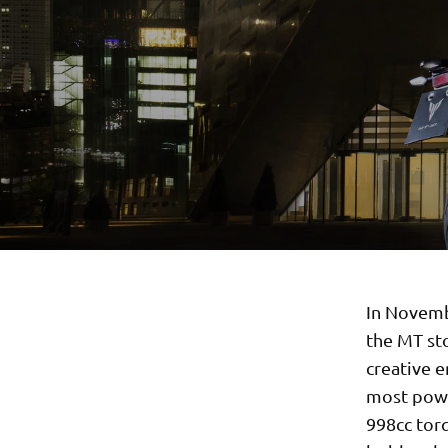
In Novemb
the MT sto
creative e
most powe
998cc torq