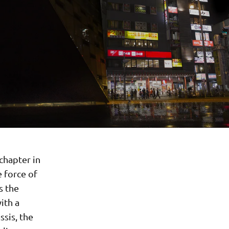
chapter in
 force of
s the
ith a
ssis, the