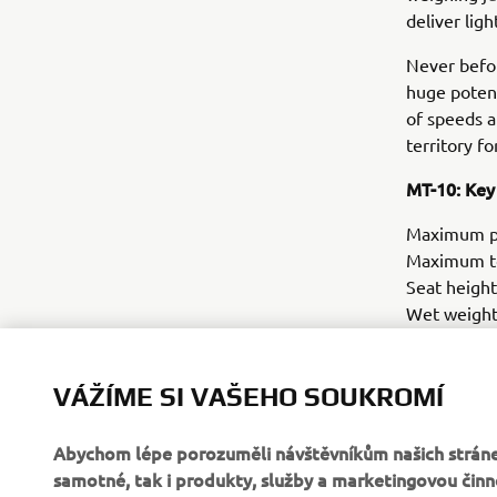
deliver ligh
Never befor
huge potent
of speeds a
territory f
MT-10: Key
Maximum po
Maximum to
Seat heigh
Wet weight
Suggested r
(* Including
VÁŽÍME SI VAŠEHO SOUKROMÍ
Abychom lépe porozuměli návštěvníkům našich stráne
samotné, tak i produkty, služby a marketingovou činn