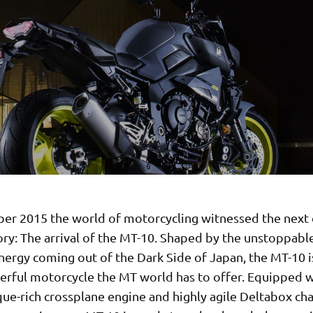
er 2015 the world of motorcycling witnessed the next 
ry: The arrival of the MT-10. Shaped by the unstoppable
nergy coming out of the Dark Side of Japan, the MT-10 i
rful motorcycle the MT world has to offer. Equipped w
ue-rich crossplane engine and highly agile Deltabox cha