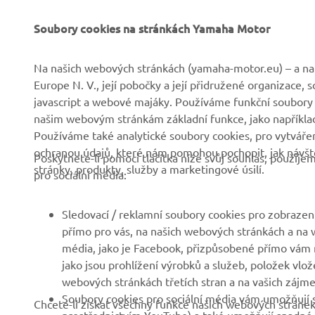
Soubory cookies na stránkách Yamaha Motor
FIREMNÍ
B2B
Na našich webových stránkách (yamaha-motor.eu) – a na 
Europe N. V., její pobočky a její přidružené organizace,
Společnost
Systémy eBike
javascript a webové majáky. Používáme funkční soubory
našim webovým stránkám základní funkce, jako například
Zprávy
Státní orgány
Používáme také analytické soubory cookies, pro vytváření
Události
Golfová hřiště
ochranou údajů, které nám pomohou pochopit, jak návště
Poskytnete-li pomocí tlačítka níže svůj souhlas, použij
stránky, produkty, služby a marketingové úsilí.
Tisk
První respondenti
pro sociální média:
Brochures
Autoškoly
Sledovací / reklamní soubory cookies pro zobrazení
Práce v Yamaha
Robotics
přímo pro vás, na našich webových stránkách a na w
Stát se prodejcem
Partnerství
média, jako je Facebook, přizpůsobené přímo vám n
jako jsou prohlížení výrobků a služeb, položek vlož
Politika lidských práv
Technické informace pro
webových stránkách třetích stran a na vašich zájmec
nezávislé prodejce
Základní politika
Soubory cookies pro sociální média vám umožňují s
Chcete-li získat všechny funkce našich webových stránek
udržitelnosti
Yamalube Safety Data