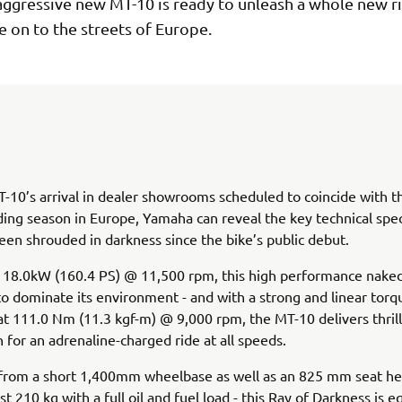
aggressive new MT-10 is ready to unleash a whole new r
 on to the streets of Europe.
-10’s arrival in dealer showrooms scheduled to coincide with th
ding season in Europe, Yamaha can reveal the key technical spec
een shrouded in darkness since the bike’s public debut.
118.0kW (160.4 PS) @ 11,500 rpm, this high performance naked
o dominate its environment - and with a strong and linear torq
at 111.0 Nm (11.3 kgf-m) @ 9,000 rpm, the MT-10 delivers thril
n for an adrenaline-charged ride at all speeds.
 from a short 1,400mm wheelbase as well as an 825 mm seat hei
t 210 kg with a full oil and fuel load - this Ray of Darkness is 