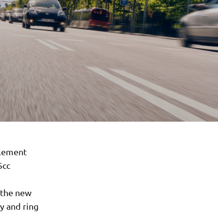
plement
5cc
 the new
y and ring