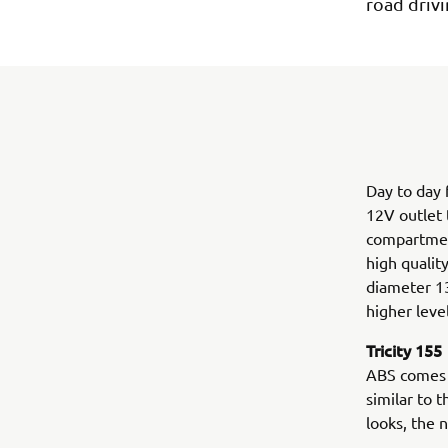
road drivi
Day to day f
12V outlet 
compartment
high qualit
diameter 13
higher leve
Tricity 155
ABS comes a
similar to 
looks, the 