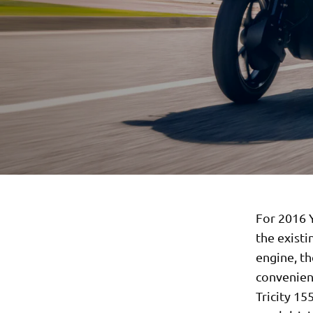
For 2016 
the existi
engine, th
convenienc
Tricity 15