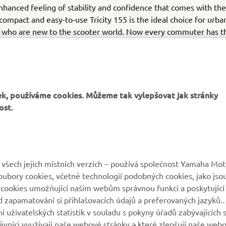
nhanced feeling of stability and confidence that comes with th
 compact and easy-to-use Tricity 155 is the ideal choice for urba
who are new to the scooter world. Now every commuter has t
 to say goodbye to crowded buses and trains.
 – Love the way I move
k, používáme cookies. Můžeme tak vylepšovat jak stránky
ost.
VÍCE YAMAHA
PODPORA
všech jejich místních verzích – používá společnost Yamaha Mot
 soubory cookies, včetně technologií podobných cookies, jako jso
MyYamaha
Katalog originálních
 cookies umožňující našim webům správnou funkci a poskytující
náhradních dílů
 zapamatování si přihlašovacích údajů a preferovaných jazyků.
Yamaha Music
 uživatelských statistik v souladu s pokyny úřadů zabývajících 
Rezervace servisní
Yamaha Racing
vníci využívají naše webové stránky a které zlepšují naše web
prohlídky