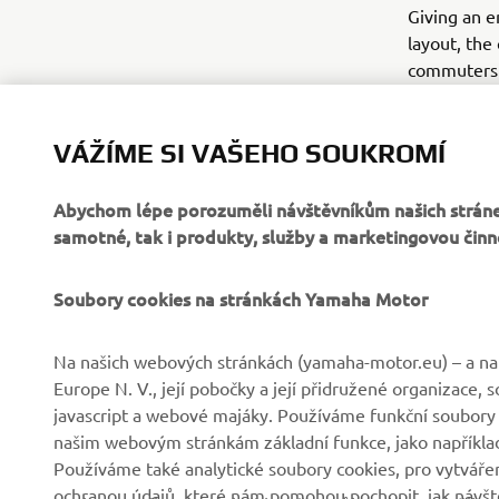
Giving an e
layout, the
commuters 
opportunity
Tricity 155
VÁŽÍME SI VAŠEHO SOUKROMÍ
Abychom lépe porozuměli návštěvníkům našich stráne
samotné, tak i produkty, služby a marketingovou činn
Soubory cookies na stránkách Yamaha Motor
FIREMNÍ
B2B
Na našich webových stránkách (yamaha-motor.eu) – a na 
Europe N. V., její pobočky a její přidružené organizace,
Společnost
Systémy eBike
javascript a webové majáky. Používáme funkční soubory
našim webovým stránkám základní funkce, jako například
Zprávy
Státní orgány
Používáme také analytické soubory cookies, pro vytváření
Události
Golfová hřiště
ochranou údajů, které nám pomohou pochopit, jak návště