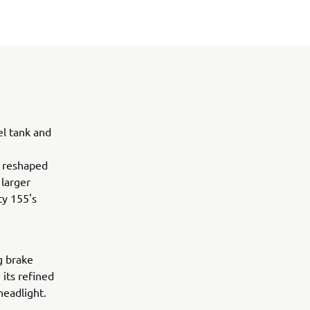
el tank and
A reshaped
 larger
ty 155's
g brake
 its refined
headlight.