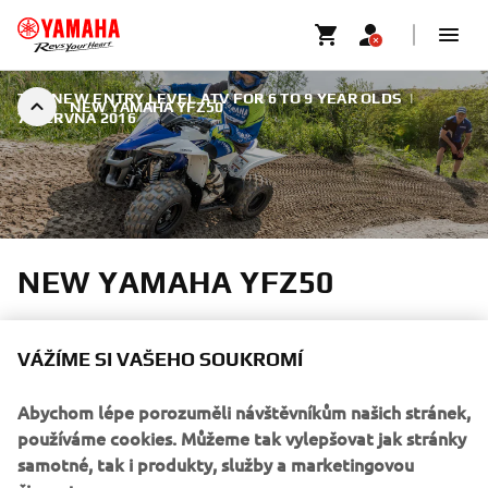
THE NEW ENTRY LEVEL ATV FOR 6 TO 9 YEAR OLDS
|
NEW YAMAHA YFZ50
7. ČERVNA 2016
NEW YAMAHA YFZ50
For 2017 the company's leading ATV line-up is
strengthened with the launch of the new YFZ50 youth
VÁŽÍME SI VAŠEHO SOUKROMÍ
model.
Abychom lépe porozuměli návštěvníkům našich stránek,
používáme cookies. Můžeme tak vylepšovat jak stránky
samotné, tak i produkty, služby a marketingovou