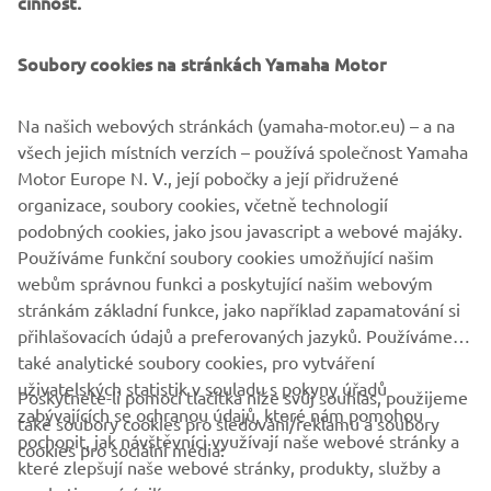
činnost.
Aimed at young riders aged between 6 and 9 years, the
YFZ50 brings new levels of reliability, quality and technical
Soubory cookies na stránkách Yamaha Motor
expertise to the entry-level market, and gives parents the
opportunity to purchase a product that will serve them
Na našich webových stránkách (yamaha-motor.eu) – a na
and their children well for many years to come.
všech jejich místních verzích – používá společnost Yamaha
Unlike many of the less established brands, the Yamaha
Motor Europe N. V., její pobočky a její přidružené
YFZ50 is sure to command a premium resale value when
organizace, soubory cookies, včetně technologií
the kids have grown, and the time comes to trade up to a
podobných cookies, jako jsou javascript a webové majáky.
larger Yamaha.
Používáme funkční soubory cookies umožňující našim
webům správnou funkci a poskytující našim webovým
stránkám základní funkce, jako například zapamatování si
přihlašovacích údajů a preferovaných jazyků. Používáme
také analytické soubory cookies, pro vytváření
uživatelských statistik v souladu s pokyny úřadů
Poskytnete-li pomocí tlačítka níže svůj souhlas, použijeme
FIREMNÍ
zabývajících se ochranou údajů, které nám pomohou
také soubory cookies pro sledování/reklamu a soubory
pochopit, jak návštěvníci využívají naše webové stránky a
cookies pro sociální média:
které zlepšují naše webové stránky, produkty, služby a
B2B