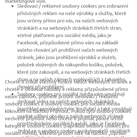
marketingové úsilí.
Sledovací / reklamní soubory cookies pro zobrazení
VÍCE YAMAHA
příslušných reklam na naše výrobky a služby, které
jsou určeny přímo pro vás, na našich webových
stránkách a na webových stránkách třetích stran,
PODPORA
včetně platforem pro sociální média, jako je
Facebook, přizpůsobené přímo vám na základě
vašeho chování při prohlížení našich webových
ZPRAVODAJ
stránek, jako jsou prohlížení výrobků a služeb,
položek vložených do nákupního košíku, položek,
Získejte jako první informace o nejnovějších nabídkách,
speciálních akcích, nových verzích a mnoho dalšího
které jste zakoupili, a na webových stránkách třetích
stran a na vašich zájmech vyplývajících z takového
Chcete-li získat všechny funkce našich webových stránek a
chování při prohlížení.
chcete-li sledovat nabídky a reklamy přizpůsobené přímo
Soubory cookies pro sociální média vám umožňují
vašim zájmům, přijměte prosím sledovací / reklamní
sledovat videa na našich webových stránkách
PŘIHLÁSIT SE K ODBĚRU
soubory cookies a soubory cookies pro sociální média
(například prostřednictvím YouTube) a také umožňují
kliknutím na tlačítko Přijmout. Pokud tyto soubory cookies
snadné sdílení obsahu z našich webových stránek
nechcete přijmout nebo chcete-li přijímat pouze určité
Přečtěte si naše Zásady ochrany osobních údajů a zjistěte, jak
prostřednictvím sociálních médií, jako je Facebook.
zpracováváme vaše osobní údaje:
Zásady ochrany osobních údajů
kategorie souborů cookies (například soubory cookies pro
Jedná se o soubory cookies poskytovatelů sociálních
sociální média), klikněte prosím níže na tlačítko „Upravit