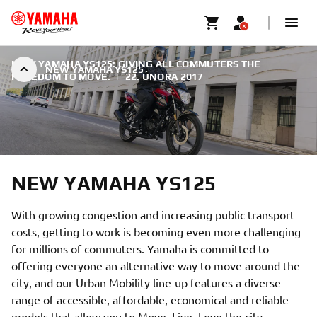
NEW YAMAHA YS125: GIVING ALL COMMUTERS THE
NEW YAMAHA YS125
FREEDOM TO MOVE.
|
22. ÚNORA 2017
NEW YAMAHA YS125
With growing congestion and increasing public transport
costs, getting to work is becoming even more challenging
for millions of commuters. Yamaha is committed to
offering everyone an alternative way to move around the
city, and our Urban Mobility line-up features a diverse
range of accessible, affordable, economical and reliable
models that allow you to Move. Live. Love the city.