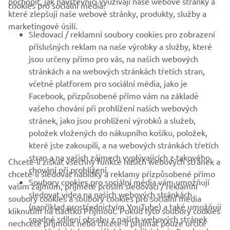
pochopit, jak návštěvníci využívají naše webové stránky a
cookies pro sociální média:
které zlepšují naše webové stránky, produkty, služby a
B2B
marketingové úsilí.
Sledovací / reklamní soubory cookies pro zobrazení
VÍCE YAMAHA
příslušných reklam na naše výrobky a služby, které
jsou určeny přímo pro vás, na našich webových
stránkách a na webových stránkách třetích stran,
PODPORA
včetně platforem pro sociální média, jako je
Facebook, přizpůsobené přímo vám na základě
vašeho chování při prohlížení našich webových
ZPRAVODAJ
stránek, jako jsou prohlížení výrobků a služeb,
položek vložených do nákupního košíku, položek,
Získejte jako první informace o nejnovějších nabídkách,
speciálních akcích, nových verzích a mnoho dalšího
které jste zakoupili, a na webových stránkách třetích
stran a na vašich zájmech vyplývajících z takového
Chcete-li získat všechny funkce našich webových stránek a
chování při prohlížení.
chcete-li sledovat nabídky a reklamy přizpůsobené přímo
Soubory cookies pro sociální média vám umožňují
vašim zájmům, přijměte prosím sledovací / reklamní
sledovat videa na našich webových stránkách
PŘIHLÁSIT SE K ODBĚRU
soubory cookies a soubory cookies pro sociální média
(například prostřednictvím YouTube) a také umožňují
kliknutím na tlačítko Přijmout. Pokud tyto soubory cookies
snadné sdílení obsahu z našich webových stránek
nechcete přijmout nebo chcete-li přijímat pouze určité
Přečtěte si naše Zásady ochrany osobních údajů a zjistěte, jak