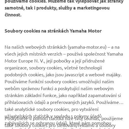
používáme cookies. Můžeme tak vylepšovat jak stránky
proven durability - as well as the professional back up
samotné, tak i produkty, služby a marketingovou
provided by Yamaha's European dealer network - that has
činnost.
helped it to attract such a strong and loyal following. With
over 150,000 units sold in Europe, the YBR125 that has
Soubory cookies na stránkách Yamaha Motor
proved to be an enduring success over the past 10 years.
By building on the strengths of the original YBR125,
Na našich webových stránkách (yamaha-motor.eu) – a na
Yamaha continue the Urban Mobility success story with
všech jejich místních verzích – používá společnost Yamaha
the introduction of the affordable YS125, a sportily styled
Motor Europe N. V., její pobočky a její přidružené
lightweight commuter motorcycle that is designed to
organizace, soubory cookies, včetně technologií
meet the needs and demands of these European
podobných cookies, jako jsou javascript a webové majáky.
commuters.
Používáme funkční soubory cookies umožňující našim
webům správnou funkci a poskytující našim webovým
stránkám základní funkce, jako například zapamatování si
přihlašovacích údajů a preferovaných jazyků. Používáme
také analytické soubory cookies, pro vytváření
uživatelských statistik v souladu s pokyny úřadů
Poskytnete-li pomocí tlačítka níže svůj souhlas, použijeme
FIREMNÍ
zabývajících se ochranou údajů, které nám pomohou
také soubory cookies pro sledování/reklamu a soubory