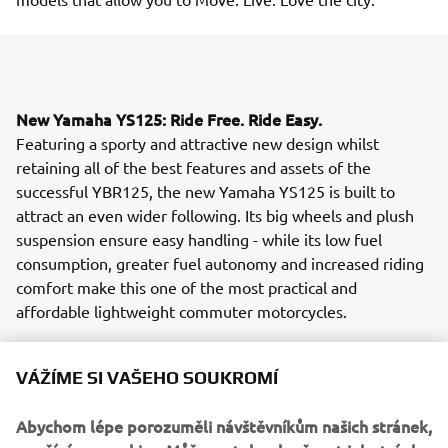
New Yamaha YS125: Ride Free. Ride Easy.
Featuring a sporty and attractive new design whilst
retaining all of the best features and assets of the
successful YBR125, the new Yamaha YS125 is built to
attract an even wider following. Its big wheels and plush
suspension ensure easy handling - while its low fuel
consumption, greater fuel autonomy and increased riding
comfort make this one of the most practical and
affordable lightweight commuter motorcycles.
The YBR125's popularity with European commuters can
be attributed to its class leading economy and
VÁŽÍME SI VAŠEHO SOUKROMÍ
affordability, together with its legendary Yamaha
reliability. Yamaha dealers report many cases of YBR125
Abychom lépe porozuměli návštěvníkům našich stránek,
models that have covered over 100,000 km, and it is this