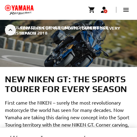
THE ULTIMATE IN CORNER CARVING EXPERIENCE
|
NEW NIKEN GT: THE SPORTS TOURER FOR EVERY
11. LISTOPADU 2018
SEASON
NEW NIKEN GT: THE SPORTS
TOURER FOR EVERY SEASON
First came the NIKEN – surely the most revolutionary
motorcycle the world has seen for many decades. Now
Yamaha are taking this daring new concept into the Sport
Touring territory with the new NIKEN GT. Corner carving,
touring or weekends away, this new generation Sport