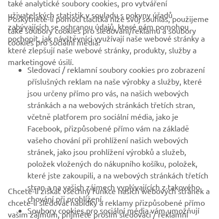
také analytické soubory cookies, pro vytváření
uživatelských statistik v souladu s pokyny úřadů
Poskytnete-li pomocí tlačítka níže svůj souhlas, použijeme
FIREMNÍ
zabývajících se ochranou údajů, které nám pomohou
také soubory cookies pro sledování/reklamu a soubory
pochopit, jak návštěvníci využívají naše webové stránky a
cookies pro sociální média:
které zlepšují naše webové stránky, produkty, služby a
B2B
marketingové úsilí.
Sledovací / reklamní soubory cookies pro zobrazení
VÍCE YAMAHA
příslušných reklam na naše výrobky a služby, které
jsou určeny přímo pro vás, na našich webových
stránkách a na webových stránkách třetích stran,
PODPORA
včetně platforem pro sociální média, jako je
Facebook, přizpůsobené přímo vám na základě
vašeho chování při prohlížení našich webových
ZPRAVODAJ
stránek, jako jsou prohlížení výrobků a služeb,
položek vložených do nákupního košíku, položek,
Získejte jako první informace o nejnovějších nabídkách,
speciálních akcích, nových verzích a mnoho dalšího
které jste zakoupili, a na webových stránkách třetích
stran a na vašich zájmech vyplývajících z takového
Chcete-li získat všechny funkce našich webových stránek a
chování při prohlížení.
chcete-li sledovat nabídky a reklamy přizpůsobené přímo
Soubory cookies pro sociální média vám umožňují
vašim zájmům, přijměte prosím sledovací / reklamní