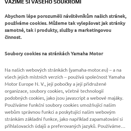
VÁŽÍME SI VAŠEHO SOUKROMÍ
Tourer gives you high levels of comfort, control and
enjoyment – as well as a high screen, heated grips and a
Abychom lépe porozuměli návštěvníkům našich stránek,
luxury comfort seat. Side cases and a rear carrier base give
používáme cookies. Můžeme tak vylepšovat jak stránky
plenty of luggage potential, and for added functionality
samotné, tak i produkty, služby a marketingovou
the NIKEN GT comes equipped with a main stand and two
činnost.
12V outlets. Together with the outstanding stopping
performance produced by the two front brakes, the dual
leaning front wheels gives you the ability to corner carve
Soubory cookies na stránkách Yamaha Motor
with confidence – even when the road and weather
conditions are less than ideal. NIKEN GT: The Sport Tourer
Na našich webových stránkách (yamaha-motor.eu) – a na
for every season.
všech jejich místních verzích – používá společnost Yamaha
Motor Europe N. V., její pobočky a její přidružené
organizace, soubory cookies, včetně technologií
podobných cookies, jako jsou javascript a webové majáky.
Používáme funkční soubory cookies umožňující našim
DISCOVER THE NEW NIKEN GT
webům správnou funkci a poskytující našim webovým
stránkám základní funkce, jako například zapamatování si
přihlašovacích údajů a preferovaných jazyků. Používáme