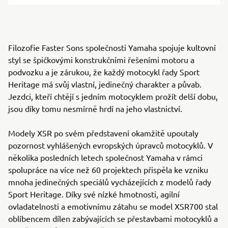
Filozofie Faster Sons společnosti Yamaha spojuje kultovní
styl se špičkovými konstrukčními řešeními motoru a
podvozku a je zárukou, že každý motocykl řady Sport
Heritage má svůj vlastní, jedinečný charakter a půvab.
Jezdci, kteří chtějí s jedním motocyklem prožít delší dobu,
jsou díky tomu nesmírně hrdí na jeho vlastnictví.
Modely XSR po svém představení okamžitě upoutaly
pozornost vyhlášených evropských úpravců motocyklů. V
několika posledních letech společnost Yamaha v rámci
spolupráce na více než 60 projektech přispěla ke vzniku
mnoha jedinečných speciálů vycházejících z modelů řady
Sport Heritage. Díky své nízké hmotnosti, agilní
ovladatelnosti a emotivnímu zátahu se model XSR700 stal
oblíbencem dílen zabývajících se přestavbami motocyklů a