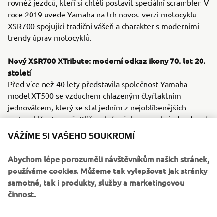
rovněž jezdců, kteří si chtěli postavit speciální scrambler. V
roce 2019 uvede Yamaha na trh novou verzi motocyklu
XSR700 spojující tradiční vášeň a charakter s moderními
trendy úprav motocyklů.
Nový XSR700 XTribute: moderní odkaz ikony 70. let 20.
století
Před více než 40 lety představila společnost Yamaha
model XT500 se vzduchem chlazeným čtyřtaktním
jednoválcem, který se stal jedním z nejoblíbenějších
motocyklů v Evropě. Klíčem k úspěchu se stala jednoduchá
konstrukce, využitelný výkon a mimořádná všestrannost.
VÁŽÍME SI VAŠEHO SOUKROMÍ
Nový model XSR700 XTribute, s barvami vycházejícími z
modelu XT a vzhledem klasického scrambleru, si
Abychom lépe porozuměli návštěvníkům našich stránek,
zachovává ryzí charakter XT a vzdává tak hold tomuto
používáme cookies. Můžeme tak vylepšovat jak stránky
kultovnímu motocyklu.
samotné, tak i produkty, služby a marketingovou
činnost.
Kombinace nadčasového vzhledu a moderních technologií
je dokonalou ukázkou filozofie Faster Sons. Díky