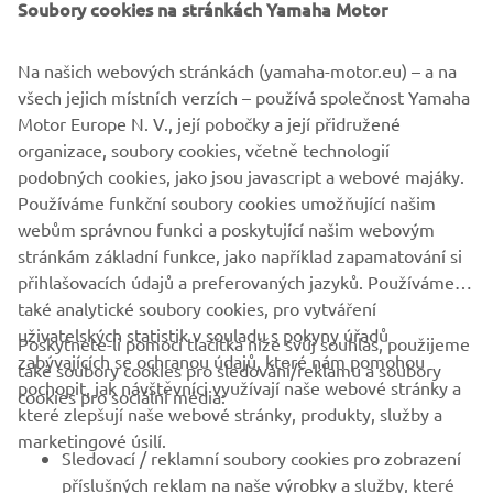
Soubory cookies na stránkách Yamaha Motor
jedinečným technickým parametrům dává XSR700
XTribute nové generaci jezdců příležitost připomenout si
historii a současně si dopřát moderní technologie a
Na našich webových stránkách (yamaha-motor.eu) – a na
mimořádné zážitky z jízdy.
všech jejich místních verzích – používá společnost Yamaha
Motor Europe N. V., její pobočky a její přidružené
Model XSR700 XTribute zobrazený na těchto fotografiích
organizace, soubory cookies, včetně technologií
a videu je vybaven laděnou výfukovou soustavou
podobných cookies, jako jsou javascript a webové majáky.
Akrapovič z nabídky příslušenství.
Používáme funkční soubory cookies umožňující našim
webům správnou funkci a poskytující našim webovým
stránkám základní funkce, jako například zapamatování si
přihlašovacích údajů a preferovaných jazyků. Používáme
také analytické soubory cookies, pro vytváření
uživatelských statistik v souladu s pokyny úřadů
Poskytnete-li pomocí tlačítka níže svůj souhlas, použijeme
FIREMNÍ
zabývajících se ochranou údajů, které nám pomohou
také soubory cookies pro sledování/reklamu a soubory
pochopit, jak návštěvníci využívají naše webové stránky a
cookies pro sociální média:
které zlepšují naše webové stránky, produkty, služby a
B2B
marketingové úsilí.
Sledovací / reklamní soubory cookies pro zobrazení
VÍCE YAMAHA
příslušných reklam na naše výrobky a služby, které