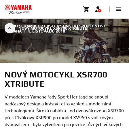
RETRO SCRAMBLER FASTER SONS OD SPOLEČNOSTI
NOVÝ MOTOCYKL XSR700 XTRIBUTE
YAMAHA
|
4. LISTOPADU 2018
NOVÝ MOTOCYKL XSR700
XTRIBUTE
V modelech Yamaha řady Sport Heritage se snoubí
nadčasový design a krásný retro vzhled s moderními
technologiemi. Široká nabídka - od dvouválcového XSR700
přes tříválcový XSR900 po model XV950 s vidlicovým
dvouválcem - byla vytvořena pro jezdce různých věkových