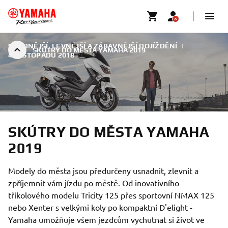
SNADNĚJŠÍ, LEVNĚJŠÍ A ZÁBAVNĚJŠÍ DOJÍŽDĚNÍ
|
SKÚTRY DO MĚSTA YAMAHA 2019
4. LISTOPADU 2018
SKÚTRY DO MĚSTA YAMAHA
2019
Modely do města jsou předurčeny usnadnit, zlevnit a
zpříjemnit vám jízdu po městě. Od inovativního
tříkolového modelu Tricity 125 přes sportovní NMAX 125
nebo Xenter s velkými koly po kompaktní D'elight -
Yamaha umožňuje všem jezdcům vychutnat si život ve