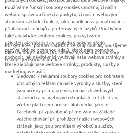
Používáme funkční soubory cookies umožňující našim
webům správnou funkci a poskytující našim webovým
stránkám základní funkce, jako například zapamatování si
přihlašovacích údajů a preferovaných jazyků. Používáme
také analytické soubory cookies, pro vytváření
uživatelských statistik v souladu s pokyny úřadů
Poskytnete-li pomocí tlačítka níže svůj souhlas, použijeme
FIREMNÍ
zabývajících se ochranou údajů, které nám pomohou
také soubory cookies pro sledování/reklamu a soubory
pochopit, jak návštěvníci využívají naše webové stránky a
cookies pro sociální média:
které zlepšují naše webové stránky, produkty, služby a
B2B
marketingové úsilí.
Sledovací / reklamní soubory cookies pro zobrazení
VÍCE YAMAHA
příslušných reklam na naše výrobky a služby, které
jsou určeny přímo pro vás, na našich webových
stránkách a na webových stránkách třetích stran,
PODPORA
včetně platforem pro sociální média, jako je
Facebook, přizpůsobené přímo vám na základě
vašeho chování při prohlížení našich webových
ZPRAVODAJ
stránek, jako jsou prohlížení výrobků a služeb,
položek vložených do nákupního košíku, položek,
Získejte jako první informace o nejnovějších nabídkách,