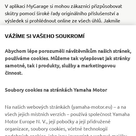
V aplikaci MyGarage si mohou zákazníci přizpůsobovat
skútry pomocí široké řady originálního příslušenství a
výsledek si prohlédnout online ze všech úhlů. Jakmile
vytvoříte jedinečný skútr, můžete ho uložit a sdílet s
přáteli - a až se definitivně rozhodnete, která verze je pro
VÁŽÍME SI VAŠEHO SOUKROMÍ
vás ta pravá, stačí ji poslat prodejci Yamaha, který ji
promění ve skutečnost.
Abychom lépe porozuměli návštěvníkům našich stránek,
používáme cookies. Můžeme tak vylepšovat jak stránky
samotné, tak i produkty, služby a marketingovou
činnost.
Soubory cookies na stránkách Yamaha Motor
Na našich webových stránkách (yamaha-motor.eu) – a na
všech jejich místních verzích – používá společnost Yamaha
Motor Europe N. V., její pobočky a její přidružené
organizace, soubory cookies, včetně technologií
podobných cookies, jako jsou javascript a webové majáky.