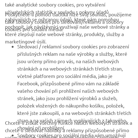
také analytické soubory cookies, pro vytváření
uživatelských statistik v souladu s pokyny úřadů
Poskytnete-li pomocí tlačítka níže svůj souhlas, použijeme
FIREMNÍ
zabývajících se ochranou údajů, které nám pomohou
také soubory cookies pro sledování/reklamu a soubory
pochopit, jak návštěvníci využívají naše webové stránky a
cookies pro sociální média:
které zlepšují naše webové stránky, produkty, služby a
B2B
marketingové úsilí.
Sledovací / reklamní soubory cookies pro zobrazení
VÍCE YAMAHA
příslušných reklam na naše výrobky a služby, které
jsou určeny přímo pro vás, na našich webových
stránkách a na webových stránkách třetích stran,
PODPORA
včetně platforem pro sociální média, jako je
Facebook, přizpůsobené přímo vám na základě
vašeho chování při prohlížení našich webových
ZPRAVODAJ
stránek, jako jsou prohlížení výrobků a služeb,
položek vložených do nákupního košíku, položek,
Získejte jako první informace o nejnovějších nabídkách,
speciálních akcích, nových verzích a mnoho dalšího
které jste zakoupili, a na webových stránkách třetích
stran a na vašich zájmech vyplývajících z takového
Chcete-li získat všechny funkce našich webových stránek a
chování při prohlížení.
chcete-li sledovat nabídky a reklamy přizpůsobené přímo
Soubory cookies pro sociální média vám umožňují
vašim zájmům, přijměte prosím sledovací / reklamní