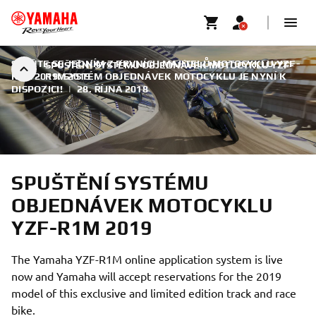
STAŇTE SE JEDNÍM Z PRVNÍCH MAJITELŮ MOTOCYKLU YZF-
SPUŠTĚNÍ SYSTÉMU OBJEDNÁVEK MOTOCYKLU YZF-
R1M 2019: SYSTÉM OBJEDNÁVEK MOTOCYKLU JE NYNÍ K
R1M 2019
DISPOZICI!
|
28. ŘÍJNA 2018
SPUŠTĚNÍ SYSTÉMU
OBJEDNÁVEK MOTOCYKLU
YZF-R1M 2019
The Yamaha YZF-R1M online application system is live
now and Yamaha will accept reservations for the 2019
model of this exclusive and limited edition track and race
bike.