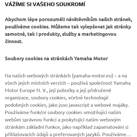
Experience, která proběhne na jaře 2019 na některém z
VÁŽÍME SI VAŠEHO SOUKROMÍ
nejpopulárnějších evropských okruhů. Účast je zdarma.
Majitelé modelu R1M tak dostávají jedinečnou příležitost
Abychom lépe porozuměli návštěvníkům našich stránek,
nahlédnout do legendárního světa závodů Yamaha Racing.
používáme cookies. Můžeme tak vylepšovat jak stránky
Stejně jako motocykl YZF-R1M má akce Yamaha Racing
samotné, tak i produkty, služby a marketingovou
Experience ryzí závodní charakter. Tato jedinečná
činnost.
několikadenní událost umožňuje zákazníkům seznámit se
s potenciálem úchvatného stroje a nabízí jim možnost
Soubory cookies na stránkách Yamaha Motor
zúčastnit se špičkových workshopů, které povede skutečná
závodní elita. Dostanou tak šanci důkladně poznat
působivé technické prvky a elektroniku, kterými model
Na našich webových stránkách (yamaha-motor.eu) – a na
YZF-R1M disponuje, a projet se na závodní dráze s
všech jejich místních verzích – používá společnost Yamaha
oficiálními jezdci společnosti Yamaha.
Motor Europe N. V., její pobočky a její přidružené
organizace, soubory cookies, včetně technologií
https://yre.yamaha-
Další informace naleznete na webu
podobných cookies, jako jsou javascript a webové majáky.
motor.eu
.
Používáme funkční soubory cookies umožňující našim
webům správnou funkci a poskytující našim webovým
stránkám základní funkce, jako například zapamatování si
přihlašovacích údajů a preferovaných jazyků. Používáme