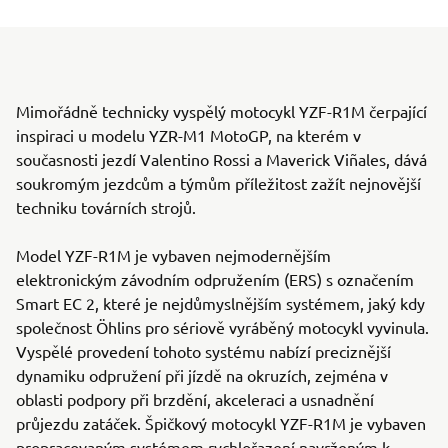
Mimořádně technicky vyspělý motocykl YZF-R1M čerpající
inspiraci u modelu YZR-M1 MotoGP, na kterém v
současnosti jezdí Valentino Rossi a Maverick Viñales, dává
soukromým jezdcům a týmům příležitost zažít nejnovější
techniku továrních strojů.
Model YZF-R1M je vybaven nejmodernějším
elektronickým závodním odpružením (ERS) s označením
Smart EC 2, které je nejdůmyslnějším systémem, jaký kdy
společnost Öhlins pro sériově vyráběný motocykl vyvinula.
Vyspělé provedení tohoto systému nabízí preciznější
dynamiku odpružení při jízdě na okruzích, zejména v
oblasti podpory při brzdění, akceleraci a usnadnění
průjezdu zatáček. Špičkový motocykl YZF-R1M je vybaven
propracovaným systémem rychlořazení navrženým k