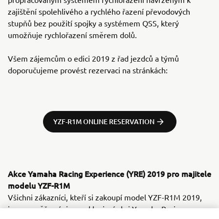
zajištění spolehlivého a rychlého řazení převodových
stupňů bez použití spojky a systémem QSS, který
umožňuje rychlořazení směrem dolů.
Všem zájemcům o edici 2019 z řad jezdců a týmů
doporučujeme provést rezervaci na stránkách:
YZF-R1M ONLINE RESERVATION
Akce Yamaha Racing Experience (YRE) 2019 pro majitele
modelu YZF-R1M
Všichni zákazníci, kteří si zakoupí model YZF-R1M 2019,
jsou rovněž zváni na exkluzivní akci Yamaha Racing