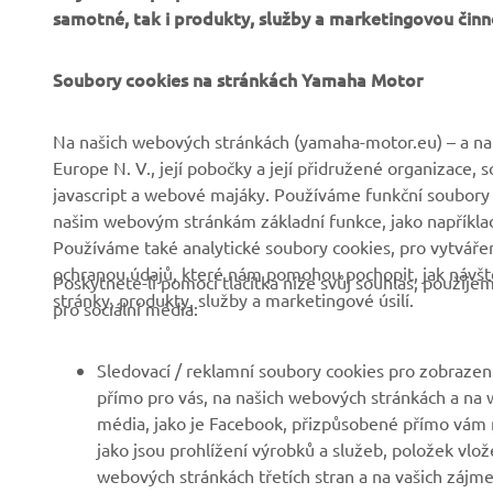
Check out 
samotné, tak i produkty, služby a marketingovou činn
Soubory cookies na stránkách Yamaha Motor
Na našich webových stránkách (yamaha-motor.eu) – a na 
Europe N. V., její pobočky a její přidružené organizace,
javascript a webové majáky. Používáme funkční soubory
FIREMNÍ
B2B
našim webovým stránkám základní funkce, jako například
Používáme také analytické soubory cookies, pro vytváření
ochranou údajů, které nám pomohou pochopit, jak návště
Společnost
Systémy eBike
Poskytnete-li pomocí tlačítka níže svůj souhlas, použij
stránky, produkty, služby a marketingové úsilí.
pro sociální média:
Zprávy
Státní orgány
Události
Golfová hřiště
Sledovací / reklamní soubory cookies pro zobrazení
Tisk
První respondenti
přímo pro vás, na našich webových stránkách a na w
média, jako je Facebook, přizpůsobené přímo vám n
Brochures
Autoškoly
jako jsou prohlížení výrobků a služeb, položek vlož
Práce v Yamaha
Robotics
webových stránkách třetích stran a na vašich zájmec