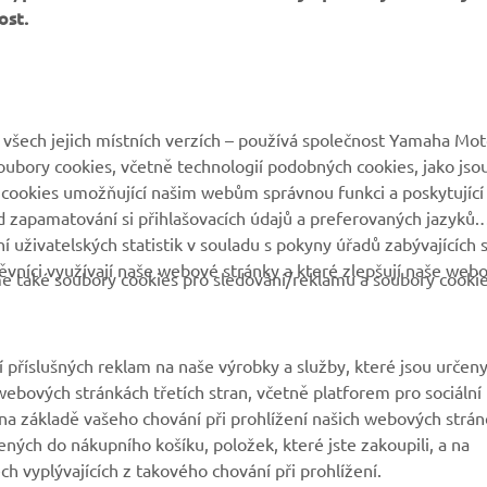
https://youtu.be/R-4_rYHMg2w
the video here:
ost.
všech jejich místních verzích – používá společnost Yamaha Mot
 soubory cookies, včetně technologií podobných cookies, jako jso
 cookies umožňující našim webům správnou funkci a poskytující
VÍCE YAMAHA
PODPORA
 zapamatování si přihlašovacích údajů a preferovaných jazyků.
 uživatelských statistik v souladu s pokyny úřadů zabývajících 
vníci využívají naše webové stránky a které zlepšují naše web
MyYamaha
Katalog originálních
eme také soubory cookies pro sledování/reklamu a soubory cooki
náhradních dílů
Yamaha Music
Rezervace servisní
Yamaha Racing
prohlídky
 příslušných reklam na naše výrobky a služby, které jsou určen
Yamaha Motor Global
ebových stránkách třetích stran, včetně platforem pro sociální
Vyhledávač dealerů
a základě vašeho chování při prohlížení našich webových strán
Mobilní aplikace
Nakládání s použitými
ených do nákupního košíku, položek, které jste zakoupili, a na
bateriemi
h vyplývajících z takového chování při prohlížení.