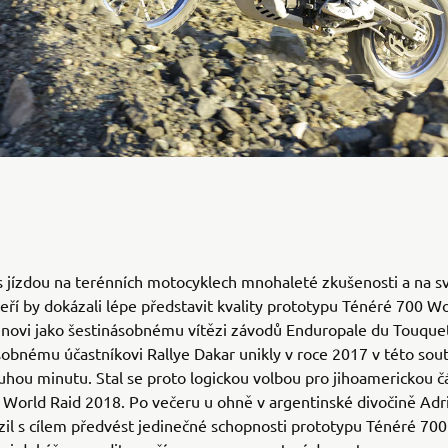
 jízdou na terénních motocyklech mnohaleté zkušenosti a na sv
kteří by dokázali lépe představit kvality prototypu Ténéré 700 Wo
novi jako šestinásobnému vítězi závodů Enduropale du Touque
obnému účastníkovi Rallye Dakar unikly v roce 2017 v této sou
uhou minutu. Stal se proto logickou volbou pro jihoamerickou č
World Raid 2018. Po večeru u ohně v argentinské divočině Adr
azil s cílem předvést jedinečné schopnosti prototypu Ténéré 70