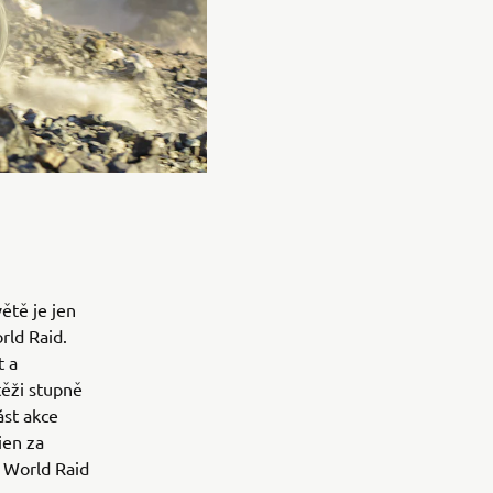
ětě je jen
rld Raid.
t a
těži stupně
ást akce
ien za
0 World Raid