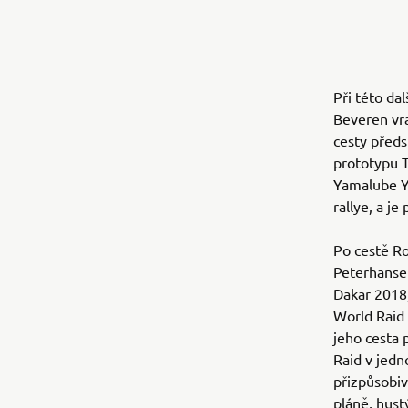
Při této da
Beveren vra
cesty předs
prototypu T
Yamalube Y
rallye, a j
Po cestě R
Peterhansel
Dakar 2018,
World Raid 
jeho cesta 
Raid v jedn
přizpůsobi
pláně, hust