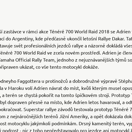
lší zastávce v rámci akce Ténéré 700 World Raid 2018 se Adrien
cí do Argentiny, kde předčasně ukončil letošní Rallye Dakar. Ta
tavuje svět profesionálních jezdců rallye a názorně dokládá vše
énéré 700 World Raid ve zcela novém prostředí. Adrien je čle
amaha Official Rally Team, jednoho z nejuznávanějších týmů s
e připraven ukázat, co vše tento motocykl dokáže.
odneyho Faggottera u protinožců a dobrodružné výpravě Stéph
a v Maroku volí Adrien návrat do míst, kvůli kterým musel opust
 a terén se chystá pokořit na tomto špičkovém stroji. Prototyp
byl dopraven přesně na místo, kde Adrien letos havaroval, a o
pokračovat. Superstar rallye závodů testovala prototyp Ténéré
om z nejnáročnějších terénů Jižní Ameriky, a opět dokázala do
vost motocyklu jakýmkoli podmínkám. Drsný kamenitý terén, vy
ý podrost - nic z toho nepředstavovalo pro jezdce ani motocykl