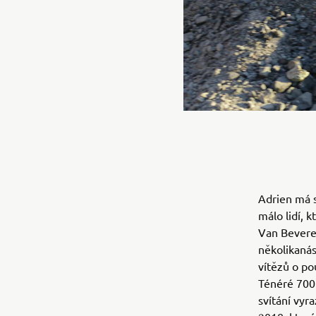
Adrien má s
málo lidí, 
Van Bevere
několikanás
vítězů o po
Ténéré 700 
svítání vyr