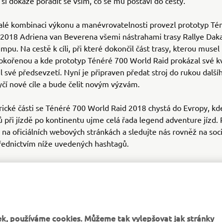
 si dokáže poradit se vším, co se mu postaví do cesty.
alé kombinaci výkonu a manévrovatelnosti provezl prototyp Té
 2018 Adriena van Beverena všemi nástrahami trasy Rallye Dak
pu. Na cestě k cíli, při které dokončil část trasy, kterou musel
kořenou a kde prototyp Ténéré 700 World Raid prokázal své kva
il své předsevzetí. Nyní je připraven předat stroj do rukou další
tyčí nové cíle a bude čelit novým výzvám.
ické části se Ténéré 700 World Raid 2018 chystá do Evropy, kde
při jízdě po kontinentu ujme celá řada legend adventure jízd. 
ě na oficiálních webových stránkách a sledujte nás rovněž na soc
třednictvím níže uvedených hashtagů.
0
d
zon
Stage
k, používáme cookies. Můžeme tak vylepšovat jak stránky