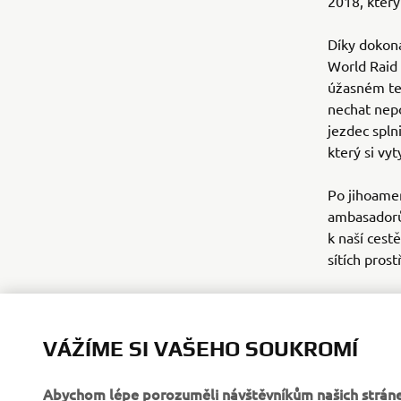
2018, který
Díky dokon
World Raid
úžasném tem
nechat nepo
jezdec spln
který si vy
Po jihoamer
ambasadorů 
k naší cest
sítích pros
#Tenere70
#WorldRai
VÁŽÍME SI VAŠEHO SOUKROMÍ
#NextHori
#Argentina
Abychom lépe porozuměli návštěvníkům našich stráne