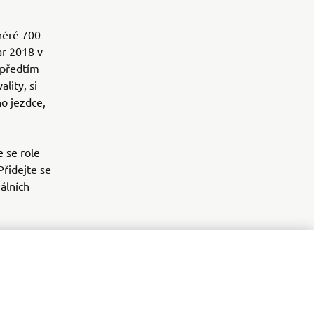
néré 700
ar 2018 v
 předtím
lity, si
ho jezdce,
 se role
Přidejte se
iálních