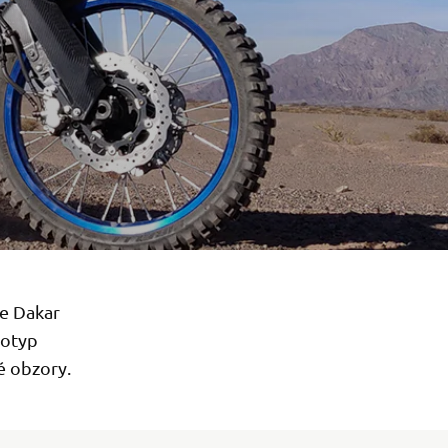
ye Dakar
totyp
é obzory.