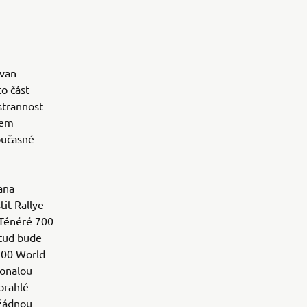
 van
to část
strannost
nem
oučasné
ana
it Rallye
 Ténéré 700
dtud bude
 700 World
konalou
prahlé
 žádnou