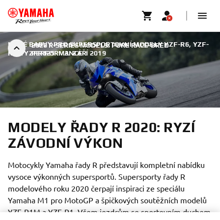
NOVÉ BARVY PRO SUPERSPORTOVNÍ MODELY YZF-R6, YZF-
2020 R-SERIES MODELS: PURE RACE-BRED
R3 A YZFR125
PERFORMANCE
|
3. ZÁŘÍ 2019
MODELY ŘADY R 2020: RYZÍ
ZÁVODNÍ VÝKON
Motocykly Yamaha řady R představují kompletní nabídku
vysoce výkonných supersportů. Supersporty řady R
modelového roku 2020 čerpají inspiraci ze speciálu
Yamaha M1 pro MotoGP a špičkových soutěžních modelů
YZF-R1M a YZF-R1. Všem jezdcům se sportovním duchem