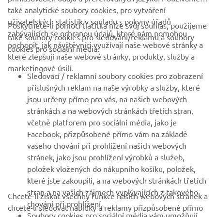
také analytické soubory cookies, pro vytváření
uživatelských statistik v souladu s pokyny úřadů
Poskytnete-li pomocí tlačítka níže svůj souhlas, použijeme
FIREMNÍ
zabývajících se ochranou údajů, které nám pomohou
také soubory cookies pro sledování/reklamu a soubory
pochopit, jak návštěvníci využívají naše webové stránky a
cookies pro sociální média:
které zlepšují naše webové stránky, produkty, služby a
B2B
marketingové úsilí.
Sledovací / reklamní soubory cookies pro zobrazení
VÍCE YAMAHA
příslušných reklam na naše výrobky a služby, které
jsou určeny přímo pro vás, na našich webových
stránkách a na webových stránkách třetích stran,
PODPORA
včetně platforem pro sociální média, jako je
Facebook, přizpůsobené přímo vám na základě
vašeho chování při prohlížení našich webových
ZPRAVODAJ
stránek, jako jsou prohlížení výrobků a služeb,
položek vložených do nákupního košíku, položek,
Získejte jako první informace o nejnovějších nabídkách,
speciálních akcích, nových verzích a mnoho dalšího
které jste zakoupili, a na webových stránkách třetích
stran a na vašich zájmech vyplývajících z takového
Chcete-li získat všechny funkce našich webových stránek a
chování při prohlížení.
chcete-li sledovat nabídky a reklamy přizpůsobené přímo
Soubory cookies pro sociální média vám umožňují