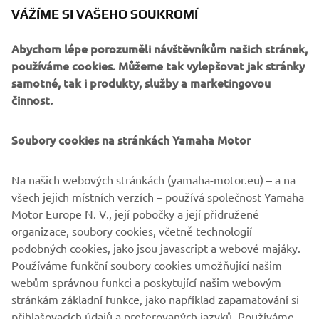
dávají možnost rychlého zlepšování a postupu ve všech
VÁŽÍME SI VAŠEHO SOUKROMÍ
objemových třídách.
Abychom lépe porozuměli návštěvníkům našich stránek,
používáme cookies. Můžeme tak vylepšovat jak stránky
samotné, tak i produkty, služby a marketingovou
činnost.
Pro rok 2020 budou YZF-R6, YZF-R3 a YZF-R125 k
dispozici v nových atraktivních barevných variantách, které
Soubory cookies na stránkách Yamaha Motor
se vyznačují novým grafickým designem, včetně verze
Icon Blue, která je v souladu s aktuální podobou závodních
motocyklů týmu Yamaha na mistrovství světa. Tato
Na našich webových stránkách (yamaha-motor.eu) – a na
vizuální identita tak posiluje silné rodinné vazby řady R a
všech jejich místních verzích – používá společnost Yamaha
zdůrazňuje jejich vyšlechtěnou závodní DNA.
Motor Europe N. V., její pobočky a její přidružené
organizace, soubory cookies, včetně technologií
podobných cookies, jako jsou javascript a webové majáky.
Používáme funkční soubory cookies umožňující našim
2020 Supersport Models »
webům správnou funkci a poskytující našim webovým
stránkám základní funkce, jako například zapamatování si
přihlašovacích údajů a preferovaných jazyků. Používáme