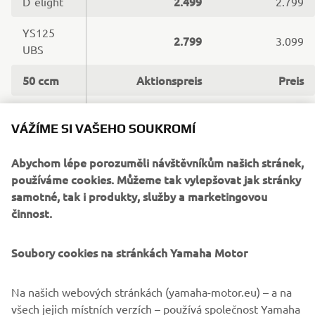
2.499
D´elight
2.799
YS125
2.799
3.099
UBS
50 ccm
Aktionspreis
Preis
Aerox 4
2.999
3.699
Takt
VÁŽÍME SI VAŠEHO SOUKROMÍ
Neo´s 4
Abychom lépe porozuměli návštěvníkům našich stránek,
2.499
2.999
Takt UBS
používáme cookies. Můžeme tak vylepšovat jak stránky
samotné, tak i produkty, služby a marketingovou
činnost.
Soubory cookies na stránkách Yamaha Motor
Die Preise sind unverbindliche, nicht kartellierte
Richtpreise, inkl. NoVA, MwSt. und einschließlich
sämtlicher Nebenkosten. Aktionspreise gültig bei
Na našich webových stránkách (yamaha-motor.eu) – a na
Zulassung bis Ende Juni 2019, solange der Vorrat reicht
všech jejich místních verzích – používá společnost Yamaha