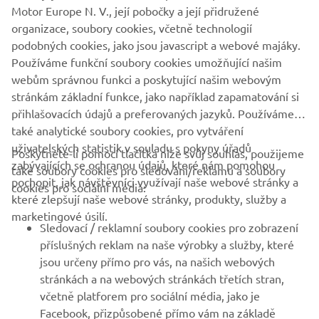
bzw. bis auf Widerruf! Tippfehler, Irrtümer und
Motor Europe N. V., její pobočky a její přidružené
Preisänderungen vorbehalten! Gültig ab 01/2019 bis auf
organizace, soubory cookies, včetně technologií
Widerruf oder Ablauf der Zeitbefristung. Vorherige
podobných cookies, jako jsou javascript a webové majáky.
Preislisten verlieren ihre Gültigkeit.
Používáme funkční soubory cookies umožňující našim
webům správnou funkci a poskytující našim webovým
stránkám základní funkce, jako například zapamatování si
přihlašovacích údajů a preferovaných jazyků. Používáme
také analytické soubory cookies, pro vytváření
uživatelských statistik v souladu s pokyny úřadů
Poskytnete-li pomocí tlačítka níže svůj souhlas, použijeme
FIREMNÍ
zabývajících se ochranou údajů, které nám pomohou
také soubory cookies pro sledování/reklamu a soubory
pochopit, jak návštěvníci využívají naše webové stránky a
cookies pro sociální média:
které zlepšují naše webové stránky, produkty, služby a
B2B
marketingové úsilí.
Sledovací / reklamní soubory cookies pro zobrazení
VÍCE YAMAHA
příslušných reklam na naše výrobky a služby, které
jsou určeny přímo pro vás, na našich webových
stránkách a na webových stránkách třetích stran,
PODPORA
včetně platforem pro sociální média, jako je
Facebook, přizpůsobené přímo vám na základě