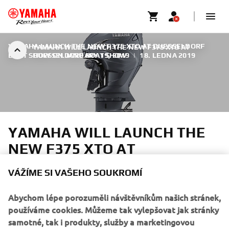
YAMAHA LAUNCH THE NEW F375 XTO AT DUESSELDORF
YAMAHA WILL LAUNCH THE NEW F375 XTO AT
BOAT SHOW ON JANUARY 19, 2019
DUESSELDORF BOAT SHOW
|
18. LEDNA 2019
YAMAHA WILL LAUNCH THE
NEW F375 XTO AT
DUESSELDORF BOAT SHOW
VÁŽÍME SI VAŠEHO SOUKROMÍ
The new 375 hp model joins the Yamaha V8 family to
Abychom lépe porozuměli návštěvníkům našich stránek,
bring these new advances in outboard performance and
používáme cookies. Můžeme tak vylepšovat jak stránky
control within reach of an even wider range of boat sizes.
samotné, tak i produkty, služby a marketingovou
It shares the outstanding technology with the awesome