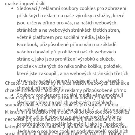
marketingové úsilí.
Sledovací / reklamní soubory cookies pro zobrazení
VÍCE YAMAHA
příslušných reklam na naše výrobky a služby, které
jsou určeny přímo pro vás, na našich webových
stránkách a na webových stránkách třetích stran,
PODPORA
včetně platforem pro sociální média, jako je
Facebook, přizpůsobené přímo vám na základě
vašeho chování při prohlížení našich webových
ZPRAVODAJ
stránek, jako jsou prohlížení výrobků a služeb,
položek vložených do nákupního košíku, položek,
Získejte jako první informace o nejnovějších nabídkách,
speciálních akcích, nových verzích a mnoho dalšího
které jste zakoupili, a na webových stránkách třetích
stran a na vašich zájmech vyplývajících z takového
Chcete-li získat všechny funkce našich webových stránek a
chování při prohlížení.
chcete-li sledovat nabídky a reklamy přizpůsobené přímo
Soubory cookies pro sociální média vám umožňují
vašim zájmům, přijměte prosím sledovací / reklamní
sledovat videa na našich webových stránkách
PŘIHLÁSIT SE K ODBĚRU
soubory cookies a soubory cookies pro sociální média
(například prostřednictvím YouTube) a také umožňují
kliknutím na tlačítko Přijmout. Pokud tyto soubory cookies
snadné sdílení obsahu z našich webových stránek
nechcete přijmout nebo chcete-li přijímat pouze určité
Přečtěte si naše Zásady ochrany osobních údajů a zjistěte, jak
prostřednictvím sociálních médií, jako je Facebook.
zpracováváme vaše osobní údaje:
Zásady ochrany osobních údajů
kategorie souborů cookies (například soubory cookies pro
Jedná se o soubory cookies poskytovatelů sociálních
sociální média), klikněte prosím níže na tlačítko „Upravit