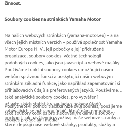
činnost.
425hp Yamaha V8 XTO and therefore boasts significant
“industry Firsts” such as its Direct Injection fuel delivery
system and fully integrated Electric Steering. It’s more
Soubory cookies na stránkách Yamaha Motor
than simple an outboard with the 5.6 litres of brutal
torque and thrust. In reality the engines establish their
Na našich webových stránkách (yamaha-motor.eu) – a na
own place in the market, being fully integrated power
všech jejich místních verzích – používá společnost Yamaha
systems that create an entirely new class of extreme
Motor Europe N. V., její pobočky a její přidružené
offshore performance and control, particularly when
organizace, soubory cookies, včetně technologií
teamed with Yamaha’s latest generation Helm Master ®
podobných cookies, jako jsou javascript a webové majáky.
integrated boat control system with its CL7™ display.
Používáme funkční soubory cookies umožňující našim
webům správnou funkci a poskytující našim webovým
stránkám základní funkce, jako například zapamatování si
přihlašovacích údajů a preferovaných jazyků. Používáme
také analytické soubory cookies, pro vytváření
uživatelských statistik v souladu s pokyny úřadů
Poskytnete-li pomocí tlačítka níže svůj souhlas, použijeme
FIREMNÍ
zabývajících se ochranou údajů, které nám pomohou
také soubory cookies pro sledování/reklamu a soubory
pochopit, jak návštěvníci využívají naše webové stránky a
cookies pro sociální média:
které zlepšují naše webové stránky, produkty, služby a
B2B