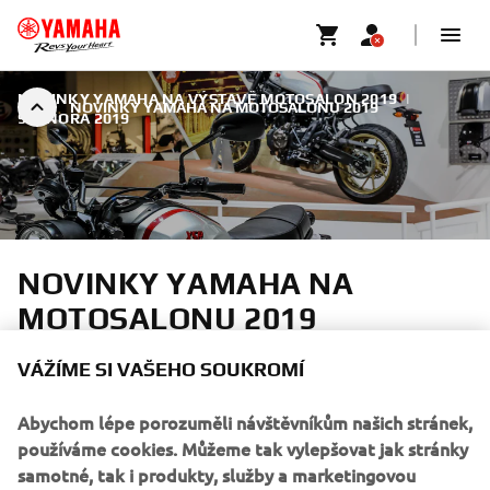
NOVINKY YAMAHA NA VÝSTAVĚ MOTOSALON 2019
|
NOVINKY YAMAHA NA MOTOSALONU 2019
9. ÚNORA 2019
NOVINKY YAMAHA NA
MOTOSALONU 2019
Pojďte si prohlédnout novou Ténéré 700!
VÁŽÍME SI VAŠEHO SOUKROMÍ
Abychom lépe porozuměli návštěvníkům našich stránek,
používáme cookies. Můžeme tak vylepšovat jak stránky
samotné, tak i produkty, služby a marketingovou