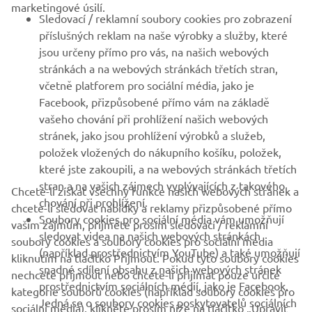
marketingové úsilí.
Sledovací / reklamní soubory cookies pro zobrazení
VÍCE YAMAHA
příslušných reklam na naše výrobky a služby, které
jsou určeny přímo pro vás, na našich webových
stránkách a na webových stránkách třetích stran,
PODPORA
včetně platforem pro sociální média, jako je
Facebook, přizpůsobené přímo vám na základě
vašeho chování při prohlížení našich webových
ZPRAVODAJ
stránek, jako jsou prohlížení výrobků a služeb,
položek vložených do nákupního košíku, položek,
Získejte jako první informace o nejnovějších nabídkách,
speciálních akcích, nových verzích a mnoho dalšího
které jste zakoupili, a na webových stránkách třetích
stran a na vašich zájmech vyplývajících z takového
Chcete-li získat všechny funkce našich webových stránek a
chování při prohlížení.
chcete-li sledovat nabídky a reklamy přizpůsobené přímo
Soubory cookies pro sociální média vám umožňují
vašim zájmům, přijměte prosím sledovací / reklamní
sledovat videa na našich webových stránkách
PŘIHLÁSIT SE K ODBĚRU
soubory cookies a soubory cookies pro sociální média
(například prostřednictvím YouTube) a také umožňují
kliknutím na tlačítko Přijmout. Pokud tyto soubory cookies
snadné sdílení obsahu z našich webových stránek
nechcete přijmout nebo chcete-li přijímat pouze určité
Přečtěte si naše Zásady ochrany osobních údajů a zjistěte, jak
prostřednictvím sociálních médií, jako je Facebook.
zpracováváme vaše osobní údaje:
Zásady ochrany osobních údajů
kategorie souborů cookies (například soubory cookies pro
Jedná se o soubory cookies poskytovatelů sociálních
sociální média), klikněte prosím níže na tlačítko „Upravit