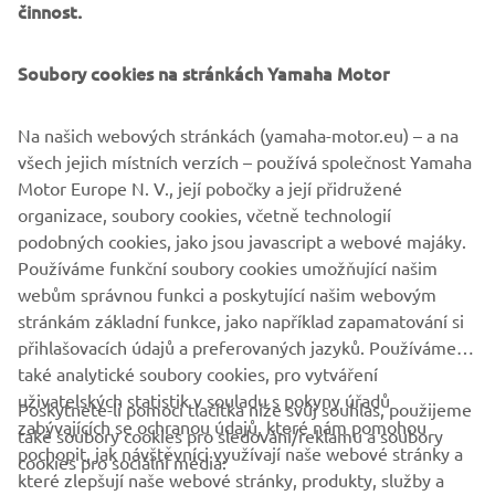
Přijměte srdečné pozvání na představení Yamahy Ténéré
činnost.
700 a dalších motocyklových novinek Yamaha pro sezonu
2019, které se odehraje v rámci jarní výstavy Motosalon v
Soubory cookies na stránkách Yamaha Motor
pražských Letňanech. Stánek Yamahy v tradičních barvách
najdete v hale č. 2., hned naproti hlavnímu vchodu.
Na našich webových stránkách (yamaha-motor.eu) – a na
Budeme se na vás těšit!
všech jejich místních verzích – používá společnost Yamaha
Motor Europe N. V., její pobočky a její přidružené
Místo:
Výstaviště PVA
organizace, soubory cookies, včetně technologií
Expo, Letňany, Praha 9
podobných cookies, jako jsou javascript a webové majáky.
Termín:
28.2. – 3.3.2019
Používáme funkční soubory cookies umožňující našim
webům správnou funkci a poskytující našim webovým
stránkám základní funkce, jako například zapamatování si
přihlašovacích údajů a preferovaných jazyků. Používáme
také analytické soubory cookies, pro vytváření
uživatelských statistik v souladu s pokyny úřadů
Poskytnete-li pomocí tlačítka níže svůj souhlas, použijeme
FIREMNÍ
zabývajících se ochranou údajů, které nám pomohou
také soubory cookies pro sledování/reklamu a soubory
pochopit, jak návštěvníci využívají naše webové stránky a
cookies pro sociální média:
které zlepšují naše webové stránky, produkty, služby a
B2B