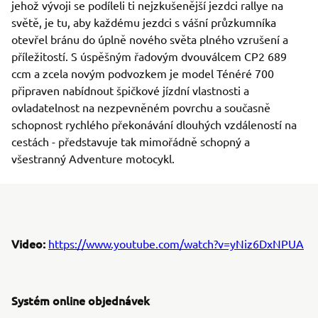
jehož vývoji se podíleli ti nejzkušenější jezdci rallye na
světě, je tu, aby každému jezdci s vášní průzkumníka
otevřel bránu do úplně nového světa plného vzrušení a
příležitostí. S úspěšným řadovým dvouválcem CP2 689
ccm a zcela novým podvozkem je model Ténéré 700
připraven nabídnout špičkové jízdní vlastnosti a
ovladatelnost na nezpevněném povrchu a současně
schopnost rychlého překonávání dlouhých vzdáleností na
cestách - představuje tak mimořádně schopný a
všestranný Adventure motocykl.
Video:
https://www.youtube.com/watch?v=yNiz6DxNPUA
Systém online objednávek