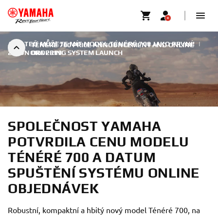
A VY TEĎ MŮŽETE MÍT MODEL TÉNÉRÉ 700 JAKO PRVNÍ!
|
TÉNÉRÉ 700 PRICE ANNOUNCEMENT AND ONLINE
28. ÚNORA 2019
ORDERING SYSTEM LAUNCH
SPOLEČNOST YAMAHA
POTVRDILA CENU MODELU
TÉNÉRÉ 700 A DATUM
SPUŠTĚNÍ SYSTÉMU ONLINE
OBJEDNÁVEK
Robustní, kompaktní a hbitý nový model Ténéré 700, na