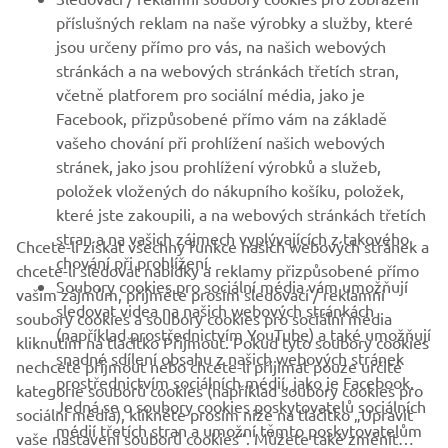
VÍCE YAMAHA
příslušných reklam na naše výrobky a služby, které
jsou určeny přímo pro vás, na našich webových
stránkách a na webových stránkách třetích stran,
PODPORA
včetně platforem pro sociální média, jako je
Facebook, přizpůsobené přímo vám na základě
vašeho chování při prohlížení našich webových
ZPRAVODAJ
stránek, jako jsou prohlížení výrobků a služeb,
položek vložených do nákupního košíku, položek,
Získejte jako první informace o nejnovějších nabídkách,
speciálních akcích, nových verzích a mnoho dalšího
které jste zakoupili, a na webových stránkách třetích
stran a na vašich zájmech vyplývajících z takového
Chcete-li získat všechny funkce našich webových stránek a
chování při prohlížení.
chcete-li sledovat nabídky a reklamy přizpůsobené přímo
Soubory cookies pro sociální média vám umožňují
vašim zájmům, přijměte prosím sledovací / reklamní
sledovat videa na našich webových stránkách
PŘIHLÁSIT SE K ODBĚRU
soubory cookies a soubory cookies pro sociální média
(například prostřednictvím YouTube) a také umožňují
kliknutím na tlačítko Přijmout. Pokud tyto soubory cookies
snadné sdílení obsahu z našich webových stránek
nechcete přijmout nebo chcete-li přijímat pouze určité
Přečtěte si naše Zásady ochrany osobních údajů a zjistěte, jak
prostřednictvím sociálních médií, jako je Facebook.
zpracováváme vaše osobní údaje:
Zásady ochrany osobních údajů
kategorie souborů cookies (například soubory cookies pro
Jedná se o soubory cookies poskytovatelů sociálních
sociální média), klikněte prosím níže na tlačítko „Upravit
médií třetích stran a umožní těmto poskytovatelům
vaše nastavení souborů cookies“. Můžete také změnit
Czech Republic (Czech)