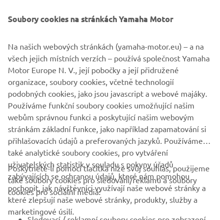
Soubory cookies na stránkách Yamaha Motor
Na našich webových stránkách (yamaha-motor.eu) – a na
TÉNÉRÉ 700 PRICE
všech jejich místních verzích – používá společnost Yamaha
ANNOUNCEMENT
Motor Europe N. V., její pobočky a její přidružené
organizace, soubory cookies, včetně technologií
ZJISTIT VÍCE
podobných cookies, jako jsou javascript a webové majáky.
Používáme funkční soubory cookies umožňující našim
webům správnou funkci a poskytující našim webovým
stránkám základní funkce, jako například zapamatování si
přihlašovacích údajů a preferovaných jazyků. Používáme
také analytické soubory cookies, pro vytváření
uživatelských statistik v souladu s pokyny úřadů
Poskytnete-li pomocí tlačítka níže svůj souhlas, použijeme
FIREMNÍ
zabývajících se ochranou údajů, které nám pomohou
také soubory cookies pro sledování/reklamu a soubory
pochopit, jak návštěvníci využívají naše webové stránky a
cookies pro sociální média:
které zlepšují naše webové stránky, produkty, služby a
B2B
marketingové úsilí.
Sledovací / reklamní soubory cookies pro zobrazení