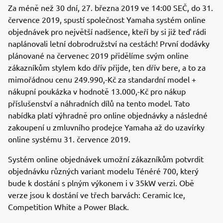
Za méně než 30 dní, 27. března 2019 ve 14:00 SEČ, do 31.
července 2019, spustí společnost Yamaha systém online
objednávek pro největší nadšence, kteří by si již teď rádi
naplánovali letní dobrodružství na cestách! První dodávky
plánované na červenec 2019 přidělíme svým online
zákazníkům stylem kdo dřív přijde, ten dřív bere, a to za
mimořádnou cenu 249.990,-Kč za standardní model +
nákupní poukázka v hodnotě 13.000,-Kč pro nákup
příslušenství a náhradních dílů na tento model. Tato
nabídka platí výhradně pro online objednávky a následné
zakoupení u zmluvního prodejce Yamaha až do uzavírky
online systému 31. července 2019.
Systém online objednávek umožní zákazníkům potvrdit
objednávku různých variant modelu Ténéré 700, který
bude k dostání s plným výkonem i v 35kW verzi. Obě
verze jsou k dostání ve třech barvách: Ceramic Ice,
Competition White a Power Black.