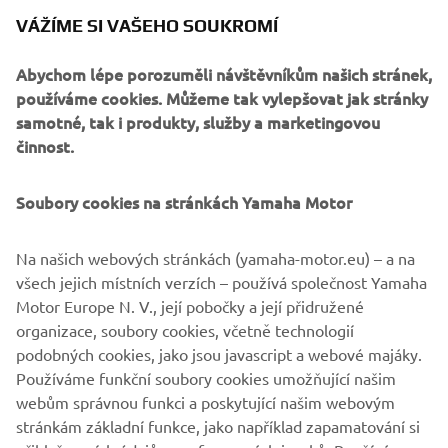
in Monza, Italy on 17-19 May.
VÁŽÍME SI VAŠEHO SOUKROMÍ
Abychom lépe porozuměli návštěvníkům našich stránek,
používáme cookies. Můžeme tak vylepšovat jak stránky
samotné, tak i produkty, služby a marketingovou
The 2019 The Reunion will set the scene for a new
činnost.
Yamaha Yard Built Theme; Back to the Dirt. This year the
challenge for nine customizers is to bring the vintage rally
Soubory cookies na stránkách Yamaha Motor
vibe to life with XSR700 creations that take inspiration
from Yamaha MX and Rally machines of the 70’s and 80’s.
Na našich webových stránkách (yamaha-motor.eu) – a na
With over 15,000 attendees expected, the event will
všech jejich místních verzích – používá společnost Yamaha
provide an overload of custom and classic bikes as part of
Motor Europe N. V., její pobočky a její přidružené
the show.With further exhibitions, 1/8 mile drag racing
organizace, soubory cookies, včetně technologií
and a special 1on1 scrambler race, there’s no better place
podobných cookies, jako jsou javascript a webové majáky.
to be this spring to get your Faster Sons fix.
Používáme funkční soubory cookies umožňující našim
webům správnou funkci a poskytující našim webovým
stránkám základní funkce, jako například zapamatování si