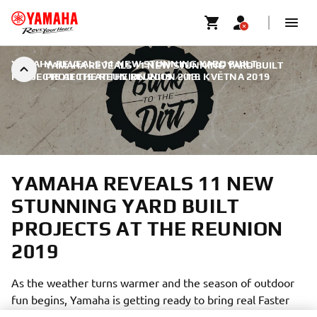
YAMAHA REVEALS 11 NEW STUNNING YARD BUILT
YAMAHA REVEALS 11 NEW STUNNING YARD BUILT
PROJECTS AT THE REUNION 2019
PROJECTS AT THE REUNION 2019
|
13. KVĚTNA 2019
YAMAHA REVEALS 11 NEW
STUNNING YARD BUILT
PROJECTS AT THE REUNION
2019
As the weather turns warmer and the season of outdoor
fun begins, Yamaha is getting ready to bring real Faster
Sons flavour to the 2019 The Reunion custom bike event