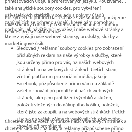
přihlašovacích údajů a preferovaných jazyků. Používáme
také analytické soubory cookies, pro vytváření
uživatelských statistik v souladu s pokyny úřadů
Poskytnete-li pomocí tlačítka níže svůj souhlas, použijeme
FIREMNÍ
zabývajících se ochranou údajů, které nám pomohou
také soubory cookies pro sledování/reklamu a soubory
pochopit, jak návštěvníci využívají naše webové stránky a
cookies pro sociální média:
které zlepšují naše webové stránky, produkty, služby a
B2B
marketingové úsilí.
Sledovací / reklamní soubory cookies pro zobrazení
VÍCE YAMAHA
příslušných reklam na naše výrobky a služby, které
jsou určeny přímo pro vás, na našich webových
stránkách a na webových stránkách třetích stran,
PODPORA
včetně platforem pro sociální média, jako je
Facebook, přizpůsobené přímo vám na základě
vašeho chování při prohlížení našich webových
ZPRAVODAJ
stránek, jako jsou prohlížení výrobků a služeb,
položek vložených do nákupního košíku, položek,
Získejte jako první informace o nejnovějších nabídkách,
speciálních akcích, nových verzích a mnoho dalšího
které jste zakoupili, a na webových stránkách třetích
stran a na vašich zájmech vyplývajících z takového
Chcete-li získat všechny funkce našich webových stránek a
chování při prohlížení.
chcete-li sledovat nabídky a reklamy přizpůsobené přímo