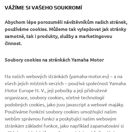
VÁŽÍME SI VAŠEHO SOUKROMÍ
Nový motor 125cc Blue Core EURO5 disponující tichým
Abychom lépe porozuměli návštěvníkům našich stránek,
chodem a mimořádně ekonomickým provozem vám spolu
používáme cookies. Můžeme tak vylepšovat jak stránky
s atraktivním a kompaktním designem garantují, že se ani
samotné, tak i produkty, služby a marketingovou
v té největší zácpě nezdržíte. Jezděte s lehkou hlavou,
činnost.
jezděte s D'elightem.
Soubory cookies na stránkách Yamaha Motor
Na našich webových stránkách (yamaha-motor.eu) – a na
PROZKOUMEJTE NOVÝ D'ELIGHT
všech jejich místních verzích – používá společnost Yamaha
Motor Europe N. V., její pobočky a její přidružené
organizace, soubory cookies, včetně technologií
podobných cookies, jako jsou javascript a webové majáky.
.
Používáme funkční soubory cookies umožňující našim
webům správnou funkci a poskytující našim webovým
stránkám základní funkce, jako například zapamatování si
přihlašovacích údajů a preferovaných jazyků. Používáme