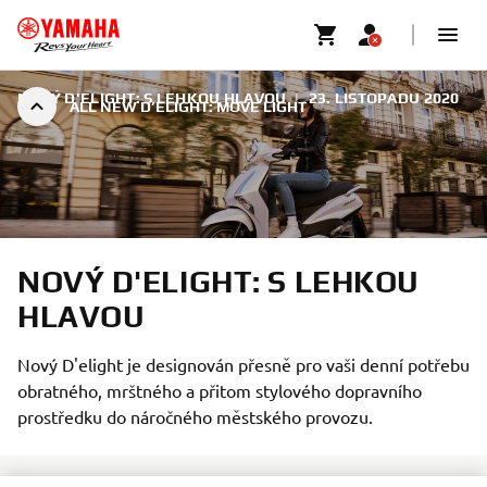
NOVÝ D'ELIGHT: S LEHKOU HLAVOU
|
23. LISTOPADU 2020
ALL NEW D’ELIGHT: MOVE LIGHT
NOVÝ D'ELIGHT: S LEHKOU
HLAVOU
Nový D'elight je designován přesně pro vaši denní potřebu
obratného, mrštného a přitom stylového dopravního
prostředku do náročného městského provozu.