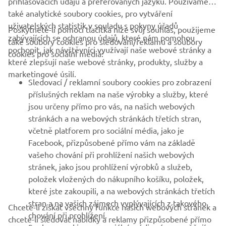
také analytické soubory cookies, pro vytváření
uživatelských statistik v souladu s pokyny úřadů
Poskytnete-li pomocí tlačítka níže svůj souhlas, použijeme
FIREMNÍ
zabývajících se ochranou údajů, které nám pomohou
také soubory cookies pro sledování/reklamu a soubory
pochopit, jak návštěvníci využívají naše webové stránky a
cookies pro sociální média:
které zlepšují naše webové stránky, produkty, služby a
B2B
marketingové úsilí.
Sledovací / reklamní soubory cookies pro zobrazení
VÍCE YAMAHA
příslušných reklam na naše výrobky a služby, které
jsou určeny přímo pro vás, na našich webových
stránkách a na webových stránkách třetích stran,
PODPORA
včetně platforem pro sociální média, jako je
Facebook, přizpůsobené přímo vám na základě
vašeho chování při prohlížení našich webových
ZPRAVODAJ
stránek, jako jsou prohlížení výrobků a služeb,
Získejte jako první informace o nejnovějších nabídkách,
položek vložených do nákupního košíku, položek,
speciálních akcích, nových verzích a mnoho dalšího
které jste zakoupili, a na webových stránkách třetích
stran a na vašich zájmech vyplývajících z takového
Chcete-li získat všechny funkce našich webových stránek a
chování při prohlížení.
chcete-li sledovat nabídky a reklamy přizpůsobené přímo
Soubory cookies pro sociální média vám umožňují