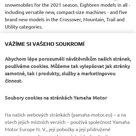
snowmobiles for the 2021 season. Eighteen models in all -
including versatile new, compact-size machines - and five
brand new models in the Crossover, Mountain, Trail and
Utility categories.
VÁŽÍME SI VAŠEHO SOUKROMÍ
Abychom lépe porozuměli návštěvníkům našich stránek,
With their new high-tech engines, unique new suspension
používáme cookies. Můžeme tak vylepšovat jak stránky
and steering systems and new ski designs – all added to
samotné, tak i produkty, služby a marketingovou
the practical, innovative and luxurious features that have
činnost.
made Yamaha the natural choice across the snowfields of
the world, these exciting new machines deserve their
Soubory cookies na stránkách Yamaha Motor
place at the top of every serious snow-player’s wish-list.
Na našich webových stránkách (yamaha-motor.eu) – a na
všech jejich místních verzích – používá společnost Yamaha
Motor Europe N. V., její pobočky a její přidružené
DISCOVER THEM