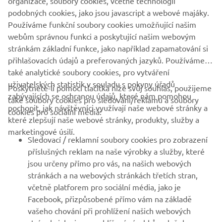
organizace, soubory cookies, včetně technologií
podobných cookies, jako jsou javascript a webové majáky.
Používáme funkční soubory cookies umožňující našim
webům správnou funkci a poskytující našim webovým
stránkám základní funkce, jako například zapamatování si
přihlašovacích údajů a preferovaných jazyků. Používáme
také analytické soubory cookies, pro vytváření
uživatelských statistik v souladu s pokyny úřadů
Poskytnete-li pomocí tlačítka níže svůj souhlas, použijeme
FIREMNÍ
zabývajících se ochranou údajů, které nám pomohou
také soubory cookies pro sledování/reklamu a soubory
pochopit, jak návštěvníci využívají naše webové stránky a
cookies pro sociální média:
které zlepšují naše webové stránky, produkty, služby a
B2B
marketingové úsilí.
Sledovací / reklamní soubory cookies pro zobrazení
VÍCE YAMAHA
příslušných reklam na naše výrobky a služby, které
jsou určeny přímo pro vás, na našich webových
stránkách a na webových stránkách třetích stran,
PODPORA
včetně platforem pro sociální média, jako je
Facebook, přizpůsobené přímo vám na základě
vašeho chování při prohlížení našich webových
ZPRAVODAJ