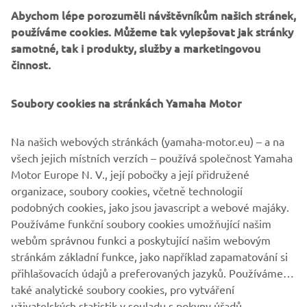
Abychom lépe porozuměli návštěvníkům našich stránek,
používáme cookies. Můžeme tak vylepšovat jak stránky
Nový TRACER 9 od Yamahy. Lehčí, rychlejší a všestrannější
samotné, tak i produkty, služby a marketingovou
než kdykoli ředtím! Díky nové elegantní aerodynamické
činnost.
kapotáži navíc přináší ještě větší komfort a lepší
ergonomii. Nový TRACER 9 je prémiovým sportovně
Soubory cookies na stránkách Yamaha Motor
cestovním motocyklem, který byl navržen přesně pro
reálné potřeby vás a vašeho spolujezdce.
Na našich webových stránkách (yamaha-motor.eu) – a na
Přesedlejte na vyšší level.
všech jejich místních verzích – používá společnost Yamaha
Motor Europe N. V., její pobočky a její přidružené
organizace, soubory cookies, včetně technologií
podobných cookies, jako jsou javascript a webové majáky.
Používáme funkční soubory cookies umožňující našim
PROZKOUMEJTE NOVÉ TRACER 9 & TRACER 9 GT
webům správnou funkci a poskytující našim webovým
stránkám základní funkce, jako například zapamatování si
přihlašovacích údajů a preferovaných jazyků. Používáme
také analytické soubory cookies, pro vytváření
uživatelských statistik v souladu s pokyny úřadů