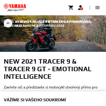
LEHČÍ, VÝKONNĚJŠÍ, ALE PŘITOM STÁLE MIMOŘÁDNĚ
NEW 2021 TRACER 9 & TRACER 9 GT - EMOTIONAL
UNIVERZÁLNÍ
INTELLIGENCE
|
16. LISTOPADU 2020
NEW 2021 TRACER 9 &
TRACER 9 GT - EMOTIONAL
INTELLIGENCE
Zavřete oči a představte si motocykl stvořený přímo pro
vás a pro vaše potřeby. Co vidíte?
VÁŽÍME SI VAŠEHO SOUKROMÍ