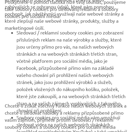
Poskytnete-li pomocí tlačítka níže svůj souhlas, použijeme
FIREMNÍ
zabývajících se ochranou údajů, které nám pomohou
také soubory cookies pro sledování/reklamu a soubory
pochopit, jak návštěvníci využívají naše webové stránky a
cookies pro sociální média:
které zlepšují naše webové stránky, produkty, služby a
B2B
marketingové úsilí.
Sledovací / reklamní soubory cookies pro zobrazení
VÍCE YAMAHA
příslušných reklam na naše výrobky a služby, které
jsou určeny přímo pro vás, na našich webových
stránkách a na webových stránkách třetích stran,
PODPORA
včetně platforem pro sociální média, jako je
Facebook, přizpůsobené přímo vám na základě
vašeho chování při prohlížení našich webových
ZPRAVODAJ
stránek, jako jsou prohlížení výrobků a služeb,
položek vložených do nákupního košíku, položek,
Získejte jako první informace o nejnovějších nabídkách,
speciálních akcích, nových verzích a mnoho dalšího
které jste zakoupili, a na webových stránkách třetích
stran a na vašich zájmech vyplývajících z takového
Chcete-li získat všechny funkce našich webových stránek a
chování při prohlížení.
chcete-li sledovat nabídky a reklamy přizpůsobené přímo
Soubory cookies pro sociální média vám umožňují
vašim zájmům, přijměte prosím sledovací / reklamní
sledovat videa na našich webových stránkách
PŘIHLÁSIT SE K ODBĚRU
soubory cookies a soubory cookies pro sociální média
(například prostřednictvím YouTube) a také umožňují