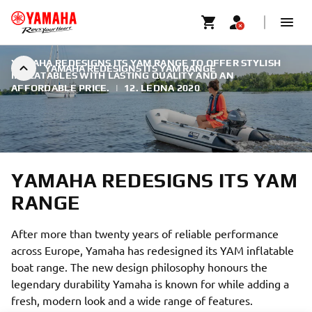
YAMAHA REDESIGNS ITS YAM RANGE TO OFFER STYLISH
YAMAHA REDESIGNS ITS YAM RANGE
INFLATABLES WITH LASTING QUALITY AND AN
AFFORDABLE PRICE.
|
12. LEDNA 2020
YAMAHA REDESIGNS ITS YAM
RANGE
After more than twenty years of reliable performance
across Europe, Yamaha has redesigned its YAM inflatable
boat range. The new design philosophy honours the
legendary durability Yamaha is known for while adding a
fresh, modern look and a wide range of features.