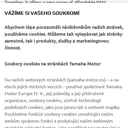
Together, it offers a new range of affordable YAM
inflatables that combine high quality with great value-for-
VÁŽÍME SI VAŠEHO SOUKROMÍ
money.
Abychom lépe porozuměli návštěvníkům našich stránek,
používáme cookies. Můžeme tak vylepšovat jak stránky
samotné, tak i produkty, služby a marketingovou
činnost.
The new YAM range consists of the following product
series: The T-series (Tenders), S-series (Sport), and the
Soubory cookies na stránkách Yamaha Motor
STi-series (Sport Tenders). While the aforementioned
have all been redesigned, the TA Aluminium R.I.Bs series
remains as a part of the YAM product range with its pre-
Na našich webových stránkách (yamaha-motor.eu) – a na
existing design.
všech jejich místních verzích – používá společnost Yamaha
Motor Europe N. V., její pobočky a její přidružené
organizace, soubory cookies, včetně technologií
podobných cookies, jako jsou javascript a webové majáky.
Používáme funkční soubory cookies umožňující našim
CHECK NEW YAM RANGE
webům správnou funkci a poskytující našim webovým
stránkám základní funkce, jako například zapamatování si