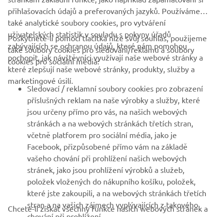
přihlašovacích údajů a preferovaných jazyků. Používáme
také analytické soubory cookies, pro vytváření
uživatelských statistik v souladu s pokyny úřadů
Poskytnete-li pomocí tlačítka níže svůj souhlas, použijeme
FIREMNÍ
zabývajících se ochranou údajů, které nám pomohou
také soubory cookies pro sledování/reklamu a soubory
pochopit, jak návštěvníci využívají naše webové stránky a
cookies pro sociální média:
které zlepšují naše webové stránky, produkty, služby a
B2B
marketingové úsilí.
Sledovací / reklamní soubory cookies pro zobrazení
VÍCE YAMAHA
příslušných reklam na naše výrobky a služby, které
jsou určeny přímo pro vás, na našich webových
stránkách a na webových stránkách třetích stran,
PODPORA
včetně platforem pro sociální média, jako je
Facebook, přizpůsobené přímo vám na základě
vašeho chování při prohlížení našich webových
ZPRAVODAJ
stránek, jako jsou prohlížení výrobků a služeb,
položek vložených do nákupního košíku, položek,
Získejte jako první informace o nejnovějších nabídkách,
speciálních akcích, nových verzích a mnoho dalšího
které jste zakoupili, a na webových stránkách třetích
stran a na vašich zájmech vyplývajících z takového
Chcete-li získat všechny funkce našich webových stránek a
chování při prohlížení.