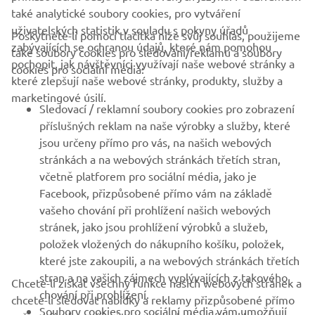
také analytické soubory cookies, pro vytváření
uživatelských statistik v souladu s pokyny úřadů
Poskytnete-li pomocí tlačítka níže svůj souhlas, použijeme
FIREMNÍ
zabývajících se ochranou údajů, které nám pomohou
také soubory cookies pro sledování/reklamu a soubory
pochopit, jak návštěvníci využívají naše webové stránky a
cookies pro sociální média:
které zlepšují naše webové stránky, produkty, služby a
B2B
marketingové úsilí.
Sledovací / reklamní soubory cookies pro zobrazení
VÍCE YAMAHA
příslušných reklam na naše výrobky a služby, které
jsou určeny přímo pro vás, na našich webových
stránkách a na webových stránkách třetích stran,
PODPORA
včetně platforem pro sociální média, jako je
Facebook, přizpůsobené přímo vám na základě
vašeho chování při prohlížení našich webových
ZPRAVODAJ
stránek, jako jsou prohlížení výrobků a služeb,
položek vložených do nákupního košíku, položek,
Získejte jako první informace o nejnovějších nabídkách,
speciálních akcích, nových verzích a mnoho dalšího
které jste zakoupili, a na webových stránkách třetích
stran a na vašich zájmech vyplývajících z takového
Chcete-li získat všechny funkce našich webových stránek a
chování při prohlížení.
chcete-li sledovat nabídky a reklamy přizpůsobené přímo
Soubory cookies pro sociální média vám umožňují
vašim zájmům, přijměte prosím sledovací / reklamní