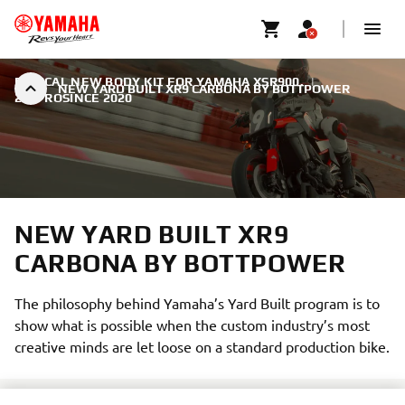
RADICAL NEW BODY KIT FOR YAMAHA XSR900.
|
NEW YARD BUILT XR9 CARBONA BY BOTTPOWER
20. PROSINCE 2020
NEW YARD BUILT XR9
CARBONA BY BOTTPOWER
The philosophy behind Yamaha’s Yard Built program is to
show what is possible when the custom industry’s most
creative minds are let loose on a standard production bike.