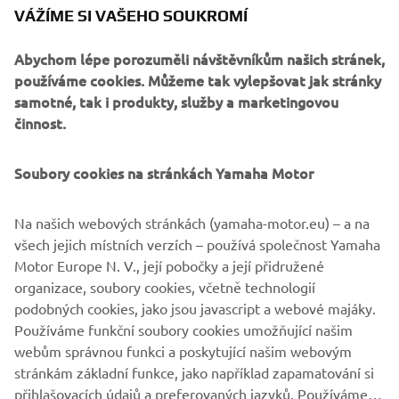
VÁŽÍME SI VAŠEHO SOUKROMÍ
In the last few years we’ve seen some incredible
Abychom lépe porozuměli návštěvníkům našich stránek,
twowheeledmasterpieces emerge from workshops all
používáme cookies. Můžeme tak vylepšovat jak stránky
XR9Carbona by Bottpower
over Europe, and the new
is
samotné, tak i produkty, služby a marketingovou
surely one of the most radical Yamaha Yard Builtspecials
činnost.
ever seen.
Soubory cookies na stránkách Yamaha Motor
Na našich webových stránkách (yamaha-motor.eu) – a na
SEE THE XR9CARBONA BY BOTTPOWER
všech jejich místních verzích – používá společnost Yamaha
Motor Europe N. V., její pobočky a její přidružené
organizace, soubory cookies, včetně technologií
podobných cookies, jako jsou javascript a webové majáky.
.
Používáme funkční soubory cookies umožňující našim
webům správnou funkci a poskytující našim webovým
stránkám základní funkce, jako například zapamatování si
přihlašovacích údajů a preferovaných jazyků. Používáme